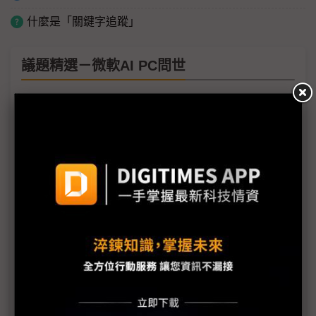
什麼是「關鍵字追蹤」
議題精選－微軟AI PC問世
微軟CEO：Surface將超越MacBook Copilot會無所
不在
微軟Copliot提高企業效率 增類虛擬員工的AI代理功
能
Arm架構大軍再戰AI PC平台 供應鏈樂見處理器大廠
話語權收斂
高通PC平台首發微軟Copilot+ 6大NB ODM廠力挺
挑戰英特爾霸權
微軟Azure Cobalt 100虛擬機器開放預覽 增強AI工
作負載能力