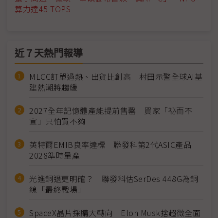
算力達45 TOPS
近７天熱門報導
MLCC訂單過熱、出貨比創高 村田示警全球AI基
建熱潮將趨緩
2027全年記憶體產能提前售罄 買家「祕而不
宣」只怕買不夠
英特爾EMIB良率達標 聯發科第2代ASIC產品
2028準時量產
光進銅退更明確？ 聯發科估SerDes 448G為銅
線「最終戰場」
SpaceX晶片採購大轉向 Elon Musk捨超微全面