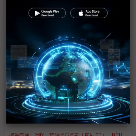
衝著MacBook Air、iPad Pro 微軟用Surface下戰帖
AI PC動起來？ ODM：靜待風起
微軟確認AI PC定義 新名稱有何玄機？
能「Recall」所有歷史紀錄 微軟新工具或成AI PC基
本功能
借力Copilot+PC 高通能否挑戰英特爾、AMD甚至蘋
果?
AI PC來了 品牌廠高階機種先行
總整理：微軟發表「Copilot+PC」 拳打Google、
腳踢蘋果
攜手高通、微軟 華碩發布首款「真AI PC」，NPU