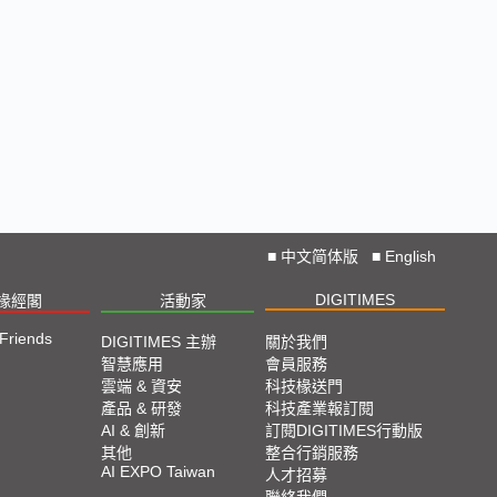
■
中文简体版
■
English
DIGITIMES
椽經閣
活動家
 Friends
DIGITIMES 主辦
關於我們
智慧應用
會員服務
雲端 & 資安
科技椽送門
產品 & 研發
科技產業報訂閱
AI & 創新
訂閱DIGITIMES行動版
其他
整合行銷服務
AI EXPO Taiwan
人才招募
聯絡我們