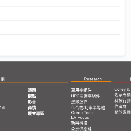
Research
技網
Colley &
議題
車用零組件
名家專欄
亞
觀點
HPC關鍵零組件
科技行腳
影音
邊緣運算
作者群
中國
商情
化合物/功率半導體
關於專欄
Green Tech
展會專區
EV Focus
新興科技
亞洲供應鏈