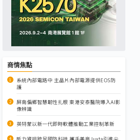
商情焦點
系統內部電路中 主晶片內部電源提供EOS防
護
屏南偏鄉智慧韌性扎根 東港安泰醫院導入AI影
像辨識
英特蒙以新一代即時軟體推動工業控制革新
昕力資訊跨足國防科技 攜手美商Juxta引進尖