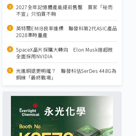
2027全年記憶體產能提前售罄 買家「祕而
不宣」只怕買不夠
英特爾EMIB良率達標 聯發科第2代ASIC產品
2028準時量產
SpaceX晶片採購大轉向 Elon Musk捨超微
全面採用NVIDIA
光進銅退更明確？ 聯發科估SerDes 448G為
銅線「最終戰場」