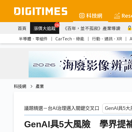
科技網
Res
259
首頁
漲價大追蹤
《百年，並不孤寂》產業導讀
半導體．零組件
｜
CarTech．綠能
｜
行動．通訊．XR
｜
科技網
產業
議題精選－台AI治理邁入關鍵交叉口
GenAI具5大風險 學界提