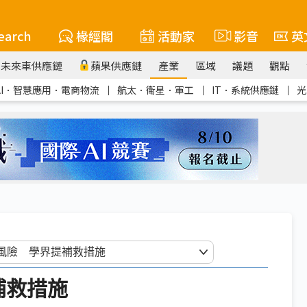
earch
椽經閣
活動家
影音
英
未來車供應鏈
蘋果供應鏈
產業
區域
議題
觀點
AI．智慧應用．電商物流
｜
航太．衛星．軍工
｜
IT．系統供應鏈
｜
光
補救措施