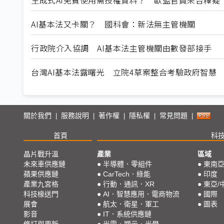
AI基本法又卡關？ 國科會：新法無主管機關
行政院介入協調 AI基本法主管機關由數發部接手
台灣AI基本法露曙光 立院4草案整合考驗政府智慧
關於我們
服務說明
著作權
隱私權
常見問題
|
|
|
|
|
首頁
科
晶片戰升溫
產業
區域
未來車供應鏈
●
半導體．零組件
●
東南
蘋果供應鏈
●
CarTech．綠能
●
印度
產業九宮格
●
行動．通訊．XR
●
東亞/
科技椽送門
●
AI．智慧應用．電商物流
●
國際
展會
●
航太．衛星．軍工
●
圖表
影音
●
IT．系統供應鏈
修訂與更新
●
光電．顯示．光學