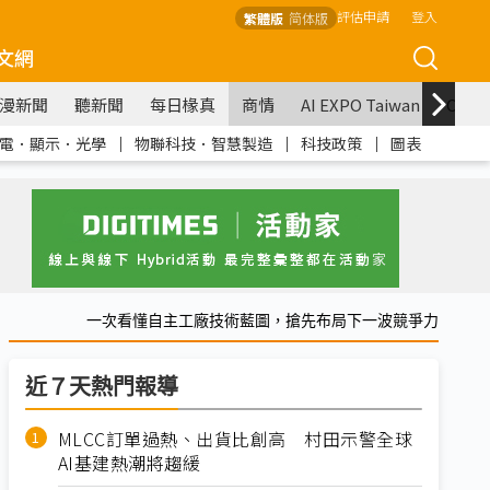
評估申請
登入
繁體版
简体版
文網
漫新聞
聽新聞
每日椽真
商情
AI EXPO Taiwan
COM
電．顯示．光學
｜
物聯科技．智慧製造
｜
科技政策
｜
圖表
一次看懂自主工廠技術藍圖，搶先布局下一波競爭力
近７天熱門報導
MLCC訂單過熱、出貨比創高 村田示警全球
AI基建熱潮將趨緩