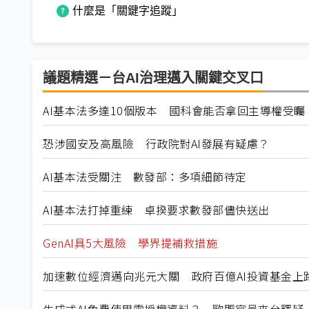
什麼是「關鍵字追蹤」
議題精選－台AI治理邁入關鍵交叉口
AI基本法多達10個版本 國科會能否拿回主導權受矚
恐涉國安及高風險 行政院對AI發展有疑慮？
AI基本法受關注 數發部：多項細節待定
AI基本法打掉重練 卓揆要求數發部儘快送出
GenAI具5大風險 學界提補救措施
加速數位經濟邁向兆元大關 政府百億AI投資基金上
生成式AI免費使用需授權資料？ 歐盟官員來台釋疑