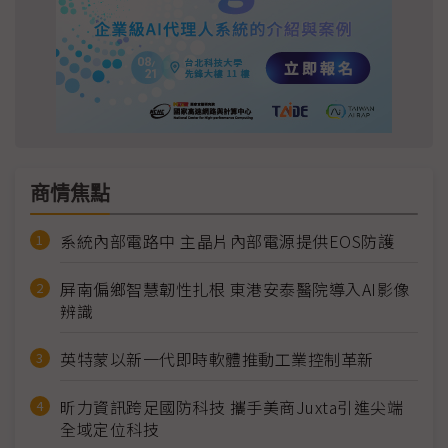
商情焦點
系統內部電路中 主晶片內部電源提供EOS防護
屏南偏鄉智慧韌性扎根 東港安泰醫院導入AI影像
辨識
英特蒙以新一代即時軟體推動工業控制革新
昕力資訊跨足國防科技 攜手美商Juxta引進尖端
全域定位科技