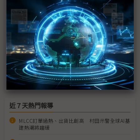
新加坡K&S副總裁張贊彬證實 與台灣先進封裝龍頭
緊密合作
大眾控搶搭柔新經濟特區熱潮 不排除配合客戶擴大
投資
安富利：新加坡、柔佛高度互補 盼合作能擴散至東
協大家庭
柔佛資料中心量指數成長 AI超級電腦預計3Q啟用
近７天熱門報導
MLCC訂單過熱、出貨比創高 村田示警全球AI基
建熱潮將趨緩