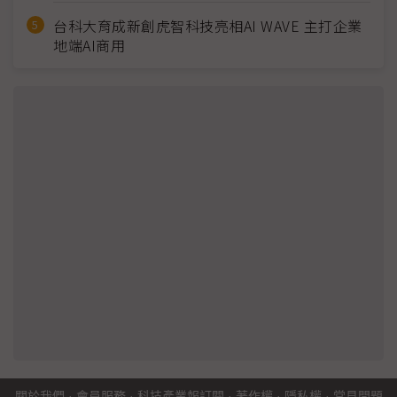
台科大育成新創虎智科技亮相AI WAVE 主打企業
地端AI商用
關於我們
·
會員服務
·
科技產業報訂閱
·
著作權
·
隱私權
·
常見問題