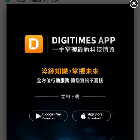
議題精選－DIGITIMES柔佛紀行
STT GDC談Colocation產業在AI時代三大挑戰
柔新經濟特區盼成「熱帶地區」AI資料中心典範
AI伺服器前進柔新特區最先鋒 專訪緯穎馬來西亞總
經理劉永興
華新科PCB布局東南亞不停歇 高階伺服器成重點領
域
精成科談日本、星馬發展策略 盼柔新特區緩解人才
缺口
Synopsys談東南亞IC設計：新加坡大廠進駐、馬國群
雄並起