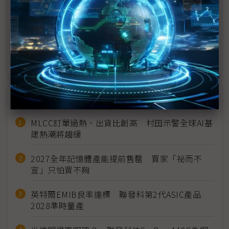
NVIDIA擴大布局晶片封測 點名Amkor、矽品與新創
Menlo Micro
NVIDIA 3QFY26營收再創歷史新高 AI晶片需求爆
發、雲端GPU售罄
近７天熱門報導
MLCC訂單過熱、出貨比創高 村田示警全球AI基
建熱潮將趨緩
2027全年記憶體產能提前售罄 買家「祕而不
宣」只怕買不夠
英特爾EMIB良率達標 聯發科第2代ASIC產品
2028準時量產