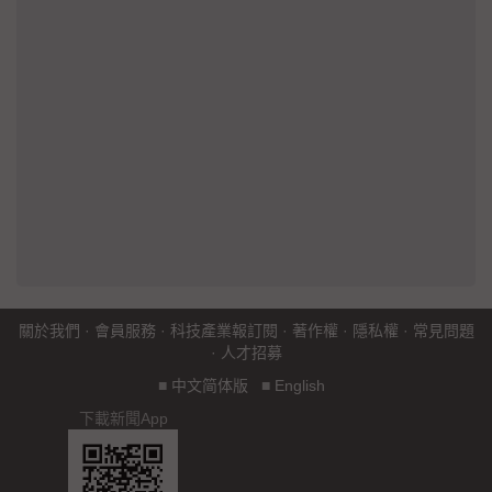
關於我們
·
會員服務
·
科技產業報訂閱
·
著作權
·
隱私權
·
常見問題
·
人才招募
■
中文简体版
■
English
下載新聞App