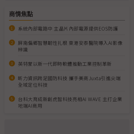
商情焦點
系統內部電路中 主晶片內部電源提供EOS防護
屏南偏鄉智慧韌性扎根 東港安泰醫院導入AI影像
辨識
英特蒙以新一代即時軟體推動工業控制革新
昕力資訊跨足國防科技 攜手美商Juxta引進尖端
全域定位科技
台科大育成新創虎智科技亮相AI WAVE 主打企業
地端AI商用