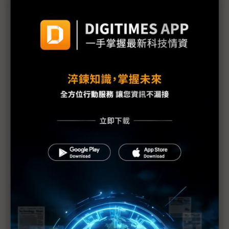
議題精選－NVIDIA 3QFY26財報無畏AI泡沫
評析：NVIDIA老黃賣瓜 AI到底泡不泡沫？
NVIDIA將大量採用LPDDR 雲端AI、手機與NB搶貨
鳴槍起跑
黃仁勳看好AI變革 走向泡沫化或處在轉捩點？
NVIDIA進場搶LPDDR手機記憶體 將造成供應鏈劇烈
衝擊？
黃仁勳：供應鏈規劃周全 NVIDIA仍有大量新
Blackwell可供銷售
黃仁勳3論點駁斥AI泡沫隱憂 NVIDIA與OpenAI千億
美元合作有但書