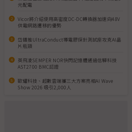
元配電
Vicor將介紹使用高密度DC-DC轉換器加速向48V
供電網路遷移的優勢
岱鐠推UltraConduct導電膠探針測試座攻克AI晶
片瓶頸
英飛凌SEMPER NOR快閃記憶體通過信驊科技
AST2700 BMC認證
歐耀科技、超數雲端攜三大方案亮相AI Wave
Show 2026 吸引2,000人