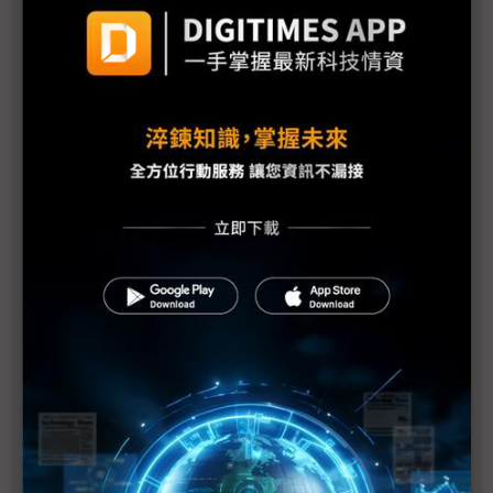
NVIDIA將大量採用LPDDR 雲端AI、手機與NB搶貨
鳴槍起跑
黃仁勳看好AI變革 走向泡沫化或處在轉捩點？
NVIDIA進場搶LPDDR手機記憶體 將造成供應鏈劇烈
衝擊？
黃仁勳：供應鏈規劃周全 NVIDIA仍有大量新
Blackwell可供銷售
黃仁勳3論點駁斥AI泡沫隱憂 NVIDIA與OpenAI千億
美元合作有但書
NVIDIA擴大布局晶片封測 點名Amkor、矽品與新創
Menlo Micro
NVIDIA 3QFY26營收再創歷史新高 AI晶片需求爆