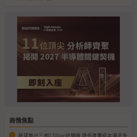
商情焦點
新望推出三相220Vac逆變器 降低建置成本滿足多