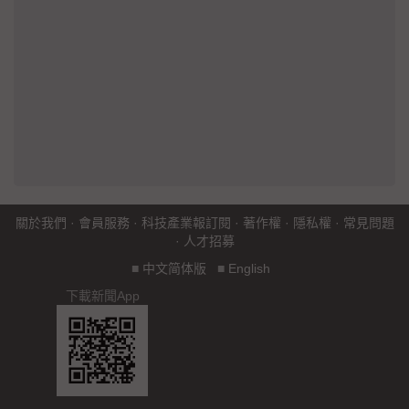
關於我們
·
會員服務
·
科技產業報訂閱
·
著作權
·
隱私權
·
常見問題
·
人才招募
■
中文简体版
■
English
下載新聞App