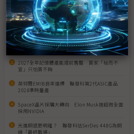
發、雲端GPU售罄
近７天熱門報導
MLCC訂單過熱、出貨比創高 村田示警全球AI基
建熱潮將趨緩
2027全年記憶體產能提前售罄 買家「祕而不
宣」只怕買不夠
英特爾EMIB良率達標 聯發科第2代ASIC產品
2028準時量產
SpaceX晶片採購大轉向 Elon Musk捨超微全面
採用NVIDIA
光進銅退更明確？ 聯發科估SerDes 448G為銅
線「最終戰場」