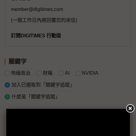
member@digitimes.com
(一個工作日內將回覆您的來信)
訂閱DIGITIMES 行動版
關鍵字
地緣政治
財報
AI
NVIDIA
加入已選取到「關鍵字追蹤」
什麼是「關鍵字追蹤」
議題精選－NVIDIA 3QFY26財報無畏AI泡沫
評析：NVIDIA老黃賣瓜 AI到底泡不泡沫？