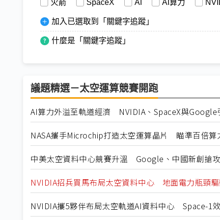
火箭
SpaceX
AI
AI算力
NVI
加入已選取到「關鍵字追蹤」
什麼是「關鍵字追蹤」
議題精選－太空運算競賽開跑
AI算力外溢至軌道經濟 NVIDIA、SpaceX與Goo
NASA攜手Microchip打造太空運算晶片 瞄準百倍
中美太空資料中心競賽升溫 Google、中國新創搶攻
NVIDIA招兵買馬布局太空資料中心 地面電力瓶頸驅
NVIDIA攜5夥伴布局太空軌道AI資料中心 Space-1