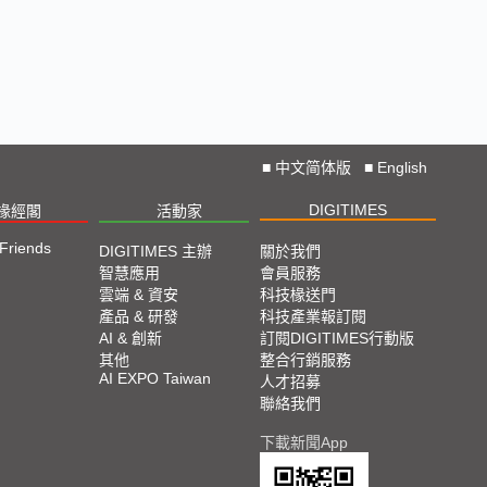
■
中文简体版
■
English
DIGITIMES
椽經閣
活動家
 Friends
DIGITIMES 主辦
關於我們
智慧應用
會員服務
雲端 & 資安
科技椽送門
產品 & 研發
科技產業報訂閱
AI & 創新
訂閱DIGITIMES行動版
其他
整合行銷服務
AI EXPO Taiwan
人才招募
聯絡我們
下載新聞App