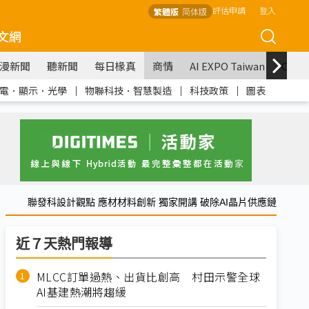
評估申請
登入
繁體版
简体版
文網
漫新聞
聽新聞
每日椽真
商情
AI EXPO Taiwan
COM
電．顯示．光學
｜
物聯科技．智慧製造
｜
科技政策
｜
圖表
聯發科設計觀點 應材材料創新 獨家開講 破除AI晶片供應鏈
近７天熱門報導
MLCC訂單過熱、出貨比創高 村田示警全球
AI基建熱潮將趨緩