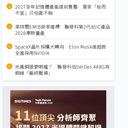
2027全年記憶體產能提前售罄 買家「祕而
不宣」只怕買不夠
英特爾EMIB良率達標 聯發科第2代ASIC產品
2028準時量產
SpaceX晶片採購大轉向 Elon Musk捨超微
全面採用NVIDIA
光進銅退更明確？ 聯發科估SerDes 448G為
銅線「最終戰場」