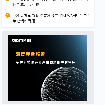
端全域定位科技
台科大育成新創虎智科技亮相AI WAVE 主打企
業地端AI商用