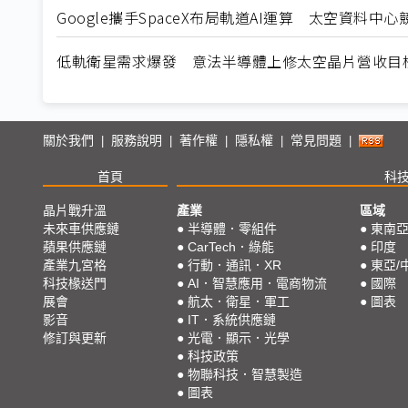
Google攜手SpaceX布局軌道AI運算 太空資料中
低軌衛星需求爆發 意法半導體上修太空晶片營收目
關於我們
服務說明
著作權
隱私權
常見問題
|
|
|
|
|
首頁
科
晶片戰升溫
產業
區域
未來車供應鏈
●
半導體．零組件
●
東南
蘋果供應鏈
●
CarTech．綠能
●
印度
產業九宮格
●
行動．通訊．XR
●
東亞/
科技椽送門
●
AI．智慧應用．電商物流
●
國際
展會
●
航太．衛星．軍工
●
圖表
影音
●
IT．系統供應鏈
修訂與更新
●
光電．顯示．光學
●
科技政策
●
物聯科技．智慧製造
●
圖表