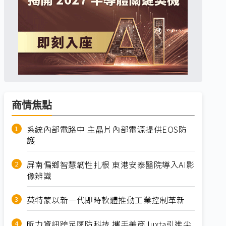
商情焦點
系統內部電路中 主晶片內部電源提供EOS防
護
屏南偏鄉智慧韌性扎根 東港安泰醫院導入AI影
像辨識
英特蒙以新一代即時軟體推動工業控制革新
昕力資訊跨足國防科技 攜手美商Juxta引進尖