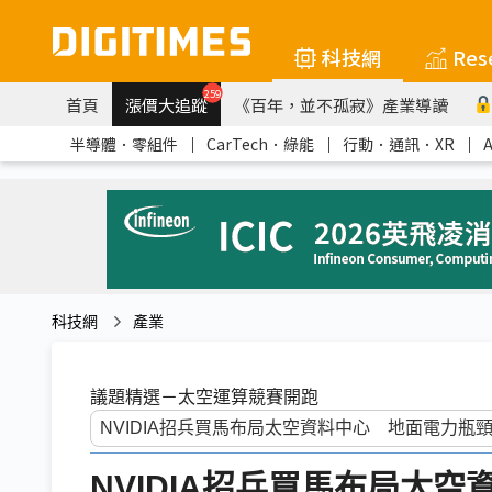
科技網
Res
259
首頁
漲價大追蹤
《百年，並不孤寂》產業導讀
半導體．零組件
｜
CarTech．綠能
｜
行動．通訊．XR
｜
科技網
產業
議題精選－太空運算競賽開跑
NVIDIA招兵買馬布局太