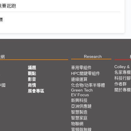
心競賽起跑
標
Research
技網
Colley &
議題
車用零組件
名家專欄
亞
觀點
HPC關鍵零組件
科技行腳
影音
邊緣運算
作者群
中國
商情
化合物/功率半導體
關於專欄
Green Tech
展會專區
EV Focus
新興科技
亞洲供應鏈
智慧製造
智慧家庭
物聯網
寬頻與無線