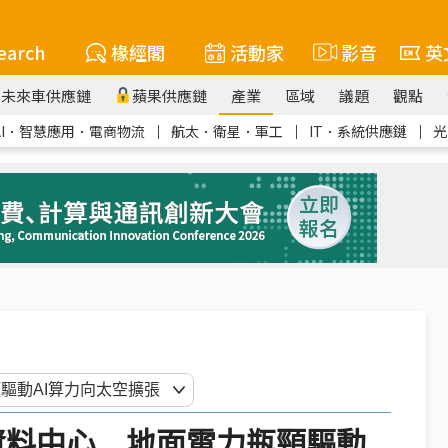
earch
椽經閣
活動家
影音
英
未來車供應鏈
蘋果供應鏈
產業
區域
議題
觀點
AI．智慧應用．電商物流
｜
航太．衛星．軍工
｜
IT．系統供應鏈
｜
光
空資料中心 地面電力瓶頸驅動