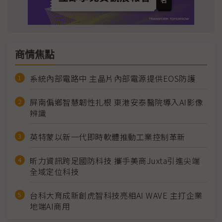
商情焦點
系統內部電路中 主晶片內部電源提供EOS防護
屏南偏鄉智慧韌性扎根 東港安泰醫院導入AI影像
辨識
英特蒙以新一代即時軟體推動工業控制革新
昕力資訊跨足國防科技 攜手美商Juxta引進尖端
全域定位科技
台科大育成新創虎智科技亮相AI WAVE 主打企業
地端AI商用