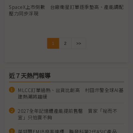
SpaceX上市倒數 台廠衛星訂單逐季墊高、產能調配
壓力同步浮現
1
2
>>
近７天熱門報導
MLCC訂單過熱、出貨比創高 村田示警全球AI基
建熱潮將趨緩
2027全年記憶體產能提前售罄 買家「祕而不
宣」只怕買不夠
英特爾EMIB良率達標 聯發科第2代ASIC產品