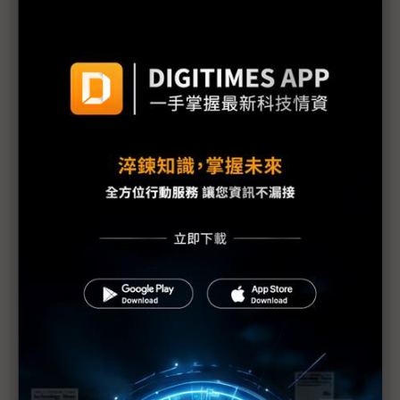
歐盟衛星頻譜重整 SpaceX、亞馬遜有望切入歐洲通
訊市場
Elon Musk以火星夢打造資本敘事 SpaceX IPO瞄準
星際殖民入場券？
中美太空算力競賽白熱化 SpaceX與中國同步布局軌
道AI平台
Starlink再奪美航大單 SpaceX IPO前加速擴張航空
衛星網路版圖
Tesla永續能源大計畫轉向 Elon Musk棄地表改作太
空供電夢
星際獨裁者誕生？SpaceX打造強控制IPO架構 Elon
Musk鎖定長期戰略主導權
SpaceX IPO揭驚人燒錢真相 Starlink獨撐獲利、火