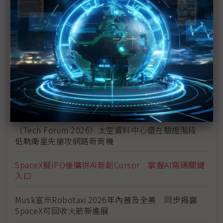
星願景恐吞噬資本
從Starlink到太空資料中心 SpaceX重塑全球AI與航
太競爭格局
Jeff Bezos暢談AI與科技未來 看好太空資料中心發
展前景
SpaceX正式啟動史詩級IPO Starlink獲利難掩AI與
Starship虧損
（Tech Forum 2026）太空資料中心還在驗證階段
低軌衛星先搶攻網路新商機
SpaceX擬IPO後購併AI新創Cursor 掌握AI寫碼關鍵
入口
Musk宣示Robotaxi 2026年內普及全美 同步揭露
SpaceX可回收火箭新進展