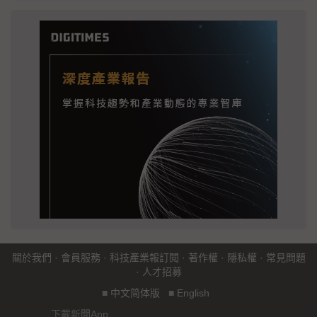
關於我們
·
會員服務
·
科技產業報訂閱
·
著作權
·
隱私權
·
常見問題
·
人才招募
■
中文简体版
■
English
下載新聞App