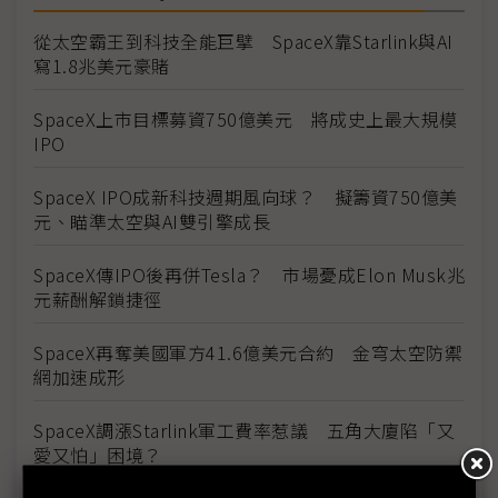
從太空霸王到科技全能巨擘 SpaceX靠Starlink與AI
寫1.8兆美元豪賭
SpaceX上市目標募資750億美元 將成史上最大規模
IPO
SpaceX IPO成新科技週期風向球？ 擬籌資750億美
元、瞄準太空與AI雙引擎成長
SpaceX傳IPO後再併Tesla？ 市場憂成Elon Musk兆
元薪酬解鎖捷徑
SpaceX再奪美國軍方41.6億美元合約 金穹太空防禦
網加速成形
SpaceX調漲Starlink軍工費率惹議 五角大廈陷「又
愛又怕」困境？