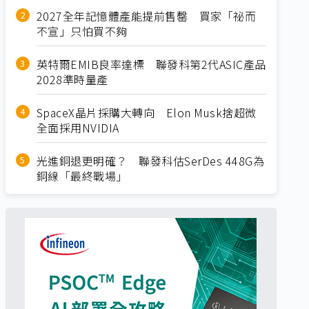
2027全年記憶體產能提前售罄 買家「祕而
不宣」只怕買不夠
英特爾EMIB良率達標 聯發科第2代ASIC產品
2028準時量產
SpaceX晶片採購大轉向 Elon Musk捨超微
全面採用NVIDIA
光進銅退更明確？ 聯發科估SerDes 448G為
銅線「最終戰場」