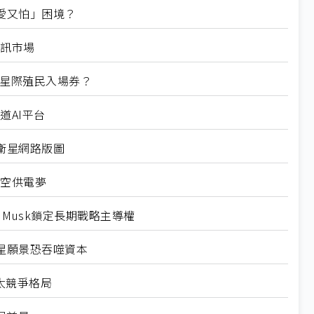
「又愛又怕」困境？
通訊市場
O瞄準星際殖民入場券？
道AI平台
航空衛星網路版圖
太空供電夢
n Musk鎖定長期戰略主導權
、火星願景恐吞噬資本
航太競爭格局