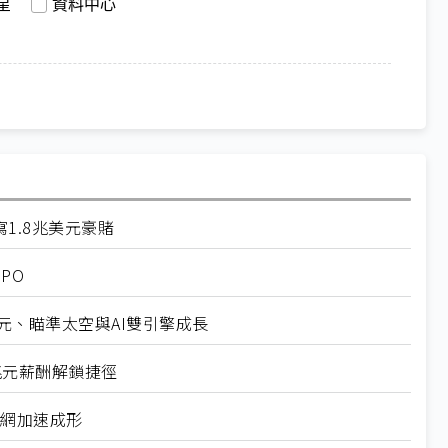
星
資料中心
I寫1.8兆美元豪賭
PO
億美元、瞄準太空與AI雙引擎成長
sk兆元薪酬解鎖捷徑
禦網加速成形