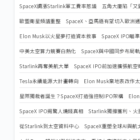
SpaceX調漲Starlink軍工費率惹議 五角大廈陷
歐盟衛星頻譜重整 SpaceX、亞馬遜有望切入歐洲
Elon Musk以火星夢打造資本敘事 SpaceX IP
中美太空算力競賽白熱化 SpaceX與中國同步布局軌
Starlink再奪美航大單 SpaceX IPO前加速擴張
Tesla永續能源大計畫轉向 Elon Musk棄地表改作
星際獨裁者誕生？SpaceX打造強控制IPO架構 Elo
SpaceX IPO揭驚人燒錢真相 Starlink獨撐獲利
從Starlink到太空資料中心 SpaceX重塑全球AI與