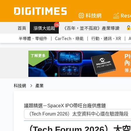
科技網
Res
259
首頁
漲價大追蹤
《百年，並不孤寂》產業導讀
半導體．零組件
｜
CarTech．綠能
｜
行動．通訊．XR
｜
科技網
產業
議題精選－SpaceX IPO帶旺台廠供應鏈
（Tech Forum 202