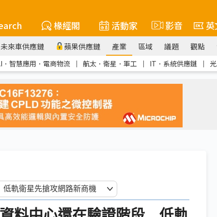
earch
椽經閣
活動家
影音
英
未來車供應鏈
蘋果供應鏈
產業
區域
議題
觀點
AI．智慧應用．電商物流
｜
航太．衛星．軍工
｜
IT．系統供應鏈
｜
光
6）太空資料中心還在驗證階段 低軌