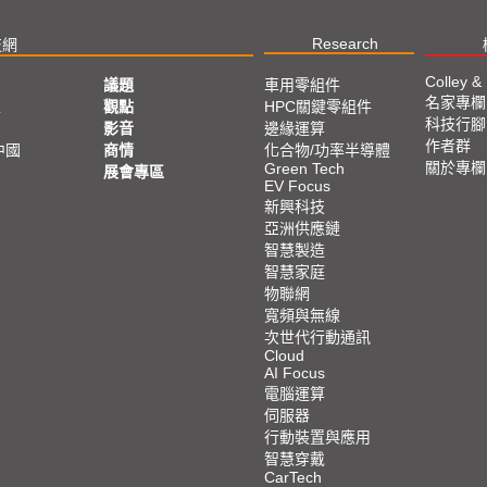
Research
技網
Colley &
議題
車用零組件
名家專欄
亞
觀點
HPC關鍵零組件
科技行腳
影音
邊緣運算
作者群
中國
商情
化合物/功率半導體
關於專欄
Green Tech
展會專區
EV Focus
新興科技
亞洲供應鏈
智慧製造
智慧家庭
物聯網
寬頻與無線
次世代行動通訊
Cloud
AI Focus
電腦運算
伺服器
行動裝置與應用
智慧穿戴
CarTech