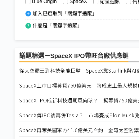
Blue Origin
SpaceX
衛星通訊
衛
加入已選取到「關鍵字追蹤」
什麼是「關鍵字追蹤」
議題精選－SpaceX IPO帶旺台廠供應鏈
從太空霸王到科技全能巨擘 SpaceX靠Starlink與A
SpaceX上市目標募資750億美元 將成史上最大規模I
SpaceX IPO成新科技週期風向球？ 擬籌資750
SpaceX傳IPO後再併Tesla？ 市場憂成Elon Mu
SpaceX再奪美國軍方41.6億美元合約 金穹太空防