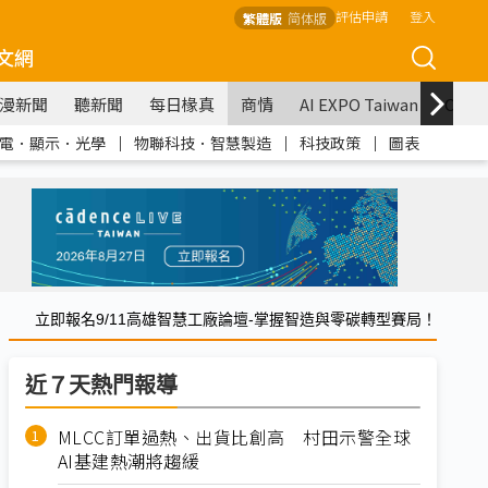
評估申請
登入
繁體版
简体版
文網
漫新聞
聽新聞
每日椽真
商情
AI EXPO Taiwan
COM
電．顯示．光學
｜
物聯科技．智慧製造
｜
科技政策
｜
圖表
立即報名9/11高雄智慧工廠論壇-掌握智造與零碳轉型賽局！
近７天熱門報導
MLCC訂單過熱、出貨比創高 村田示警全球
AI基建熱潮將趨緩