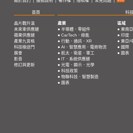
關於我們
服務說明
著作權
隱私權
常見問題
|
|
|
|
|
首頁
科
晶片戰升溫
產業
區域
未來車供應鏈
●
半導體．零組件
●
東南
蘋果供應鏈
●
CarTech．綠能
●
印度
產業九宮格
●
行動．通訊．XR
●
東亞/
科技椽送門
●
AI．智慧應用．電商物流
●
國際
展會
●
航太．衛星．軍工
●
圖表
影音
●
IT．系統供應鏈
修訂與更新
●
光電．顯示．光學
●
科技政策
●
物聯科技．智慧製造
●
圖表