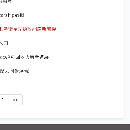
發展前景
arship虧損
段 低軌衛星先搶攻網路新商機
鍵入口
SpaceX可回收火箭新進展
配壓力同步浮現
2
>>