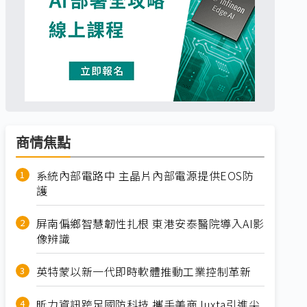
商情焦點
系統內部電路中 主晶片內部電源提供EOS防
護
屏南偏鄉智慧韌性扎根 東港安泰醫院導入AI影
像辨識
英特蒙以新一代即時軟體推動工業控制革新
昕力資訊跨足國防科技 攜手美商Juxta引進尖