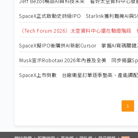
Jeff Bezos暢談AI與科技未來 看好太空資料中心
SpaceX正式啟動史詩級IPO Starlink獲利難掩AI與St
（Tech Forum 2026）太空資料中心還在驗證階
SpaceX擬IPO後購併AI新創Cursor 掌握AI寫碼關
Musk宣示Robotaxi 2026年內普及全美 同步揭露
SpaceX上市倒數 台廠衛星訂單逐季墊高、產能調
1