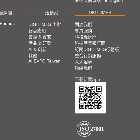
■
中文简体版
■
English
DIGITIMES
椽經閣
活動家
 Friends
DIGITIMES 主辦
關於我們
智慧應用
會員服務
雲端 & 資安
科技椽送門
產品 & 研發
科技產業報訂閱
AI & 創新
訂閱DIGITIMES行動版
其他
整合行銷服務
AI EXPO Taiwan
人才招募
聯絡我們
下載新聞App