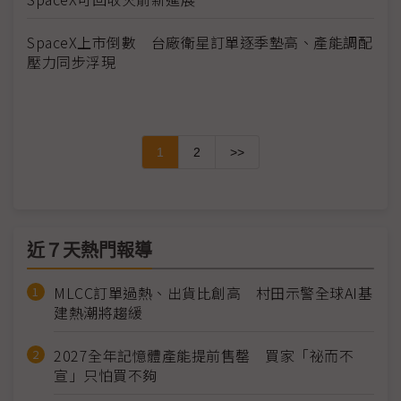
SpaceX上市倒數 台廠衛星訂單逐季墊高、產能調配
壓力同步浮現
1
2
>>
近７天熱門報導
MLCC訂單過熱、出貨比創高 村田示警全球AI基
建熱潮將趨緩
2027全年記憶體產能提前售罄 買家「祕而不
宣」只怕買不夠