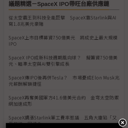
議題精選－SpaceX IPO帶旺台廠供應鏈
從太空霸王到科技全能巨擘 SpaceX靠Starlink與AI
寫1.8兆美元豪賭
SpaceX上市目標募資750億美元 將成史上最大規模
IPO
SpaceX IPO成新科技週期風向球？ 擬籌資750億美
元、瞄準太空與AI雙引擎成長
SpaceX傳IPO後再併Tesla？ 市場憂成Elon Musk兆
元薪酬解鎖捷徑
SpaceX再奪美國軍方41.6億美元合約 金穹太空防禦
網加速成形
SpaceX調漲Starlink軍工費率惹議 五角大廈陷「又
愛又怕」困境？