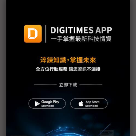
歐盟衛星頻譜重整 SpaceX、亞馬遜有望切入歐洲通
訊市場
Elon Musk以火星夢打造資本敘事 SpaceX IPO瞄準
星際殖民入場券？
中美太空算力競賽白熱化 SpaceX與中國同步布局軌
道AI平台
Starlink再奪美航大單 SpaceX IPO前加速擴張航空
衛星網路版圖
Tesla永續能源大計畫轉向 Elon Musk棄地表改作太
空供電夢
星際獨裁者誕生？SpaceX打造強控制IPO架構 Elon
Musk鎖定長期戰略主導權