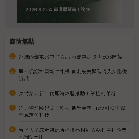
商情焦點
系統內部電路中 主晶片內部電源提供EOS防護
屏南偏鄉智慧韌性扎根 東港安泰醫院導入AI影像
辨識
英特蒙以新一代即時軟體推動工業控制革新
昕力資訊跨足國防科技 攜手美商Juxta引進尖端
全域定位科技
台科大育成新創虎智科技亮相AI WAVE 主打企業
地端AI商用