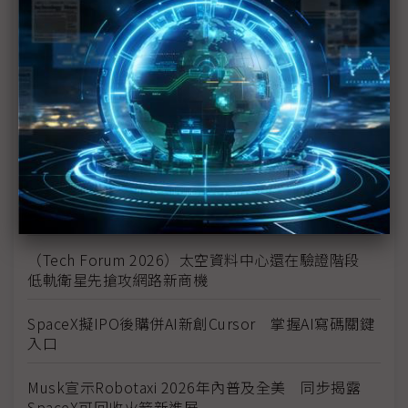
SpaceX IPO揭驚人燒錢真相 Starlink獨撐獲利、火
星願景恐吞噬資本
從Starlink到太空資料中心 SpaceX重塑全球AI與航
太競爭格局
Jeff Bezos暢談AI與科技未來 看好太空資料中心發
展前景
SpaceX正式啟動史詩級IPO Starlink獲利難掩AI與
Starship虧損
（Tech Forum 2026）太空資料中心還在驗證階段
低軌衛星先搶攻網路新商機
SpaceX擬IPO後購併AI新創Cursor 掌握AI寫碼關鍵
入口
Musk宣示Robotaxi 2026年內普及全美 同步揭露
SpaceX可回收火箭新進展