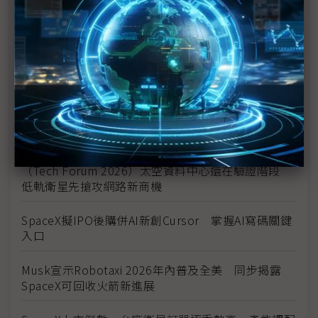
從Starlink到太空資料中心 SpaceX重塑全球AI與航
太競爭格局
Jeff Bezos暢談AI與科技未來 看好太空資料中心發
展前景
SpaceX正式啟動史詩級IPO Starlink獲利難掩AI與
Starship虧損
（Tech Forum 2026）太空資料中心還在驗證階段
低軌衛星先搶攻網路新商機
SpaceX擬IPO後購併AI新創Cursor 掌握AI寫碼關鍵
入口
Musk宣示Robotaxi 2026年內普及全美 同步揭露
SpaceX可回收火箭新進展