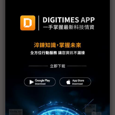
訊市場
Elon Musk以火星夢打造資本敘事 SpaceX IPO瞄準
星際殖民入場券？
中美太空算力競賽白熱化 SpaceX與中國同步布局軌
道AI平台
Starlink再奪美航大單 SpaceX IPO前加速擴張航空
衛星網路版圖
Tesla永續能源大計畫轉向 Elon Musk棄地表改作太
空供電夢
星際獨裁者誕生？SpaceX打造強控制IPO架構 Elon
Musk鎖定長期戰略主導權
SpaceX IPO揭驚人燒錢真相 Starlink獨撐獲利、火
星願景恐吞噬資本