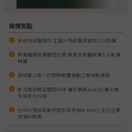
商情焦點
系統內部電路中 主晶片內部電源提供EOS防護
屏南偏鄉智慧韌性扎根 東港安泰醫院導入AI影像
辨識
英特蒙以新一代即時軟體推動工業控制革新
昕力資訊跨足國防科技 攜手美商Juxta引進尖端
全域定位科技
台科大育成新創虎智科技亮相AI WAVE 主打企業
地端AI商用