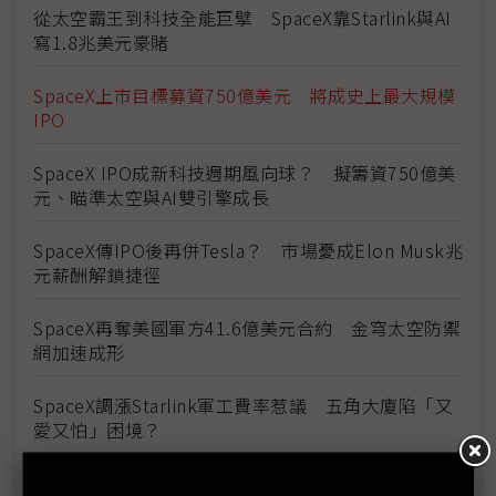
從太空霸王到科技全能巨擘 SpaceX靠Starlink與AI
寫1.8兆美元豪賭
SpaceX上市目標募資750億美元 將成史上最大規模
IPO
SpaceX IPO成新科技週期風向球？ 擬籌資750億美
元、瞄準太空與AI雙引擎成長
SpaceX傳IPO後再併Tesla？ 市場憂成Elon Musk兆
元薪酬解鎖捷徑
SpaceX再奪美國軍方41.6億美元合約 金穹太空防禦
網加速成形
SpaceX調漲Starlink軍工費率惹議 五角大廈陷「又
愛又怕」困境？
歐盟衛星頻譜重整 SpaceX、亞馬遜有望切入歐洲通