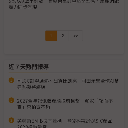
SpaceX上市倒數 台廠衛星訂單逐季墊高、產能調配
壓力同步浮現
1
2
>>
近７天熱門報導
MLCC訂單過熱、出貨比創高 村田示警全球AI基
建熱潮將趨緩
2027全年記憶體產能提前售罄 買家「祕而不
宣」只怕買不夠
英特爾EMIB良率達標 聯發科第2代ASIC產品
2028準時量產