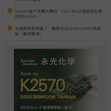
SpaceX晶片採購大轉向 Elon Musk捨超微全面
採用NVIDIA
光進銅退更明確？ 聯發科估SerDes 448G為銅
線「最終戰場」