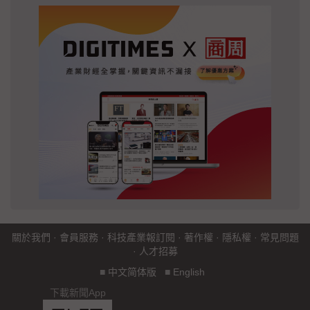
關於我們
·
會員服務
·
科技產業報訂閱
·
著作權
·
隱私權
·
常見問題
·
人才招募
■
中文简体版
■
English
下載新聞App