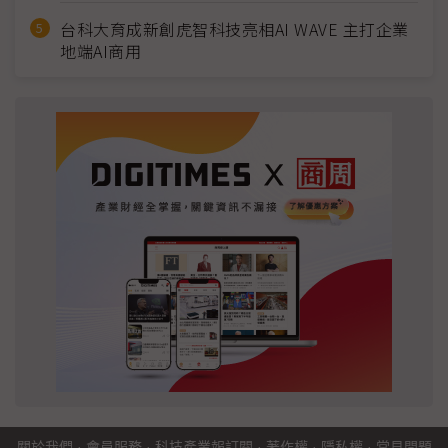
台科大育成新創虎智科技亮相AI WAVE 主打企業
地端AI商用
關於我們
·
會員服務
·
科技產業報訂閱
·
著作權
·
隱私權
·
常見問題