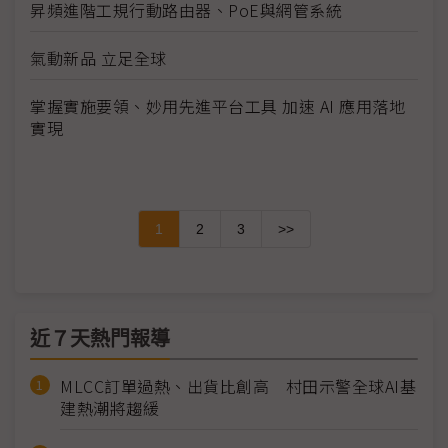
昇頻進階工規行動路由器、PoE與網管系統
氣動新品 立足全球
掌握實施要領、妙用先進平台工具 加速 AI 應用落地
實現
1
2
3
>>
近７天熱門報導
MLCC訂單過熱、出貨比創高 村田示警全球AI基
建熱潮將趨緩