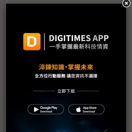
疫情催進度 自動化從趨勢成為必然
智造創新 數位轉型首選平台 Intelligent Asia 8/19-22
隆重展出
避免工廠成為駭客組織的提款機 智慧製造資安防護不
可輕忽
無畏疫情衝擊 史陶比爾強勢展出
自動化展亮點 洛克威爾與所羅門打造資訊完善戰情
室
Epson發展機器手臂管理系統與簡易操作軟體
igus連線實體展覽的參觀人數近2萬人
世紀貿易提供專業諮詢 建構最佳化發那科機器手臂產