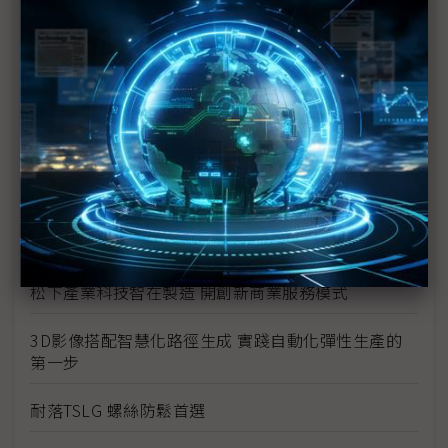
線
Aerotech將於自動化展發表最新運動控制平台
Automation1
泓格優化智慧化系統架構 協助製造業者跨出轉型第一
步
匯聚雲端、5G、AIoT 戰力，大幅加速智慧製造進程
志聖工業創立嶄新工廠生態 提供智能化設備
松下產業科技智在製造 開創新商業服務模式
3D影像搭配智慧化路徑生成 實踐自動化彈性生產的
第一步
耐落TSLG 螺絲防鬆首選