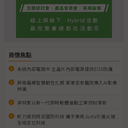
商情焦點
系統內部電路中 主晶片內部電源提供EOS防護
屏南偏鄉智慧韌性扎根 東港安泰醫院導入AI影像
辨識
英特蒙以新一代即時軟體推動工業控制革新
昕力資訊跨足國防科技 攜手美商Juxta引進尖端
全域定位科技