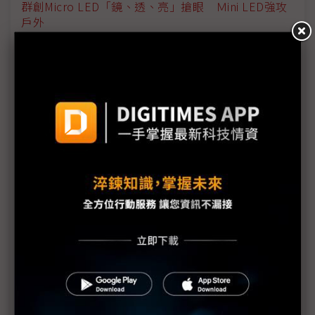
群創Micro LED「鏡、透、亮」搶眼 Ｍini LED強攻
戶外
東捷科技FOPLP雷射解決方案與TGV流程引領AI新未
來
G2C+聯盟攜手登峰 貼近客戶開發PLP解決方案
友達生態圈綠了Touch Taiwan 碳中和建物節能也創
能
義隆攜元太攻電子書觸 Touch Taiwan展示成果
富采秀Micro LED技術實力 雙加值引擎啟動
高通、誠屏、中光電創境三方攜手 智慧零售展新局
點亮AR眼鏡 創王造出全球最亮6萬nits全彩Micro
OLED顯示器