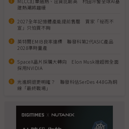
MLCC訂單過熱、出貨比創高 村田示警全球AI基
建熱潮將趨緩
2027全年記憶體產能提前售罄 買家「祕而不
宣」只怕買不夠
英特爾EMIB良率達標 聯發科第2代ASIC產品
2028準時量產
SpaceX晶片採購大轉向 Elon Musk捨超微全面
採用NVIDIA
光進銅退更明確？ 聯發科估SerDes 448G為銅
線「最終戰場」