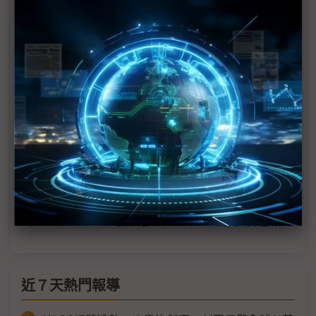
Research Insight：友達智慧座艙再進化 無所不在
的顯示新體驗
拜會友達、群創交流Micro LED，南韓率團參訪
Touch Taiwan 2024
富采偕友達、錼創組Micro LED「夢幻團隊」｜晶成
缺席Touch Taiwan有玄機？
Touch Taiwan首度納入電子生產製造設備主題 台系半
導體設備大廠參與其中
（Touch Taiwan）面板春燕歸巢中 4隻有3隻已報到
近７天熱門報導