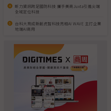
昕力資訊跨足國防科技 攜手美商Juxta引進尖端
全域定位科技
台科大育成新創虎智科技亮相AI WAVE 主打企業
地端AI商用