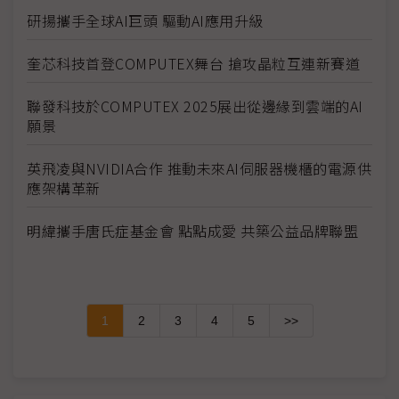
研揚攜手全球AI巨頭 驅動AI應用升級
奎芯科技首登COMPUTEX舞台 搶攻晶粒互連新賽道
聯發科技於COMPUTEX 2025展出從邊緣到雲端的AI
願景
英飛凌與NVIDIA合作 推動未來AI伺服器機櫃的電源供
應架構革新
明緯攜手唐氏症基金會 點點成愛 共築公益品牌聯盟
1
2
3
4
5
>>