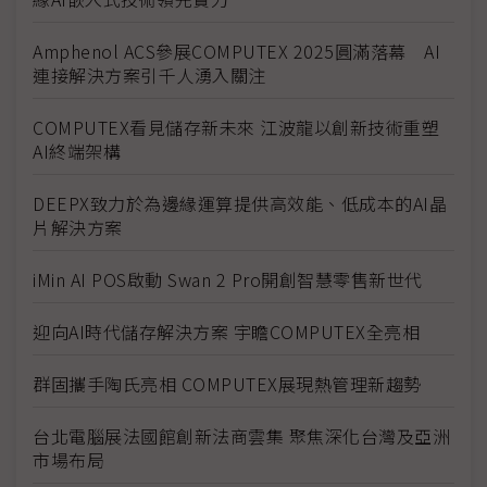
Amphenol ACS參展COMPUTEX 2025圓滿落幕 AI
連接解決方案引千人湧入關注
COMPUTEX看見儲存新未來 江波龍以創新技術重塑
AI終端架構
DEEPX致力於為邊緣運算提供高效能、低成本的AI晶
片解決方案
iMin AI POS啟動 Swan 2 Pro開創智慧零售新世代
迎向AI時代儲存解決方案 宇瞻COMPUTEX全亮相
群固攜手陶氏亮相 COMPUTEX展現熱管理新趨勢
台北電腦展法國館創新法商雲集 聚焦深化台灣及亞洲
市場布局