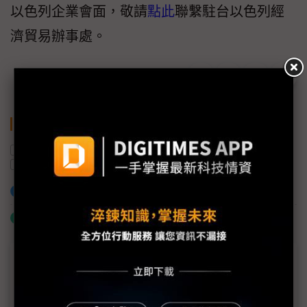
以色列企業會面，敬請
點此
聯繫駐台以色列經
濟貿易辦事處。
關鍵字
AI晶片
新創企業
半導體產業
AI
以色列
加入已選取到「關鍵字追蹤」
什麼是「關鍵字追蹤」
議題精選－COMPUTEX 2025
威強電深化醫療、邊緣平台、工業通訊布局 三大領域