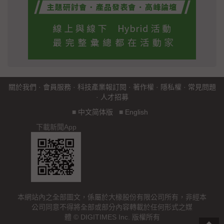
關於我們
·
會員服務
·
科技產業報訂閱
·
著作權
·
隱私權
·
常見問題
·
人才招募
■
中文简体版
■
English
下載新聞App
本網站內之全部圖文，係屬於大椽股份有限公司所有，非經本
公司同意不得將全部或部分內容轉載於任何形式之媒
體 © DIGITIMES Inc. 版權所有