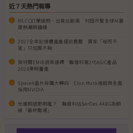
近７天熱門報導
MLCC訂單過熱、出貨比創高 村田示警全球AI基
建熱潮將趨緩
2027全年記憶體產能提前售罄 買家「祕而不
宣」只怕買不夠
英特爾EMIB良率達標 聯發科第2代ASIC產品
2028準時量產
SpaceX晶片採購大轉向 Elon Musk捨超微全面
採用NVIDIA
光進銅退更明確？ 聯發科估SerDes 448G為銅
線「最終戰場」