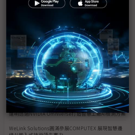
解決方案滿足邊緣AI需求
從潤滑油到冷卻液 嘉實多COMPUTEX大秀液冷黑科
技
EZCast三大旗艦亮相 COMPUTEX 2025展後商機持
續發酵
NVIDIA驅動的超級電腦為台灣研究帶來大躍進
PROMISE Technology於COMPUTEX 2025展 AI儲存
創新實力
NVIDIA與台灣製造商及超級運算共同發展量子運算生
態系
達明透過NVIDIA Omniverse打造智慧工廠AI檢測方案
WeLink Solutions圓滿參展COMPUTEX 展現智慧邊
緣AI嵌入式技術領先實力