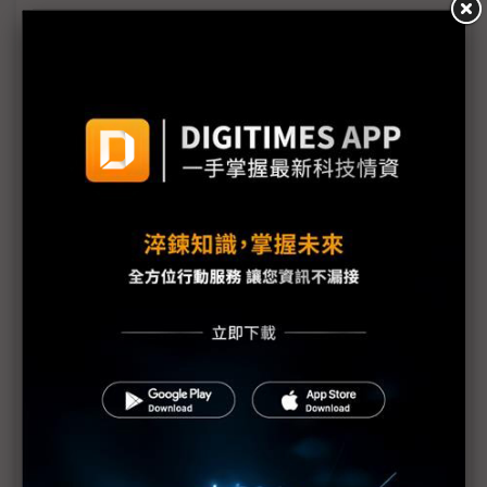
海外建廠趨勢興起 美系自動化大廠指人才與生態系
成隱形挑戰
台廠踴躍發放股利並調高薪資 人均GDP上看4.4萬美
元
川普點評關稅退稅：不申請才是聰明舉動
美國非法關稅退款作業費時 蘋果預計3Q26才能領回
部分款項
美國啟動川普關稅退款平台 進口商須自負申報正確
性責任
日產新款EV馬達重稀土用量減9成 大幅降低中國供
應風險
加速製造業回流 美國研議收緊汽車進口規則