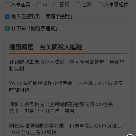
汽車產業
AI
關稅
台灣
汽車零組件
加入已選取到「關鍵字追蹤」
什麼是「關鍵字追蹤」
議題精選－台美關稅大追蹤
針對歐盟工業加速器法案 中國商務部警告：若實施
將反制
Volvo看好關稅議題逐步明朗 林裕凱：需求恢復僅
時間問題
評析：蘋果稅在印度踢鐵板恐遭罰天價380億美
元？ 再祭出「川普牌」突圍
關稅與油價變數影響有限 和泰車看2Q26市況穩定、
2026全年上看44萬輛