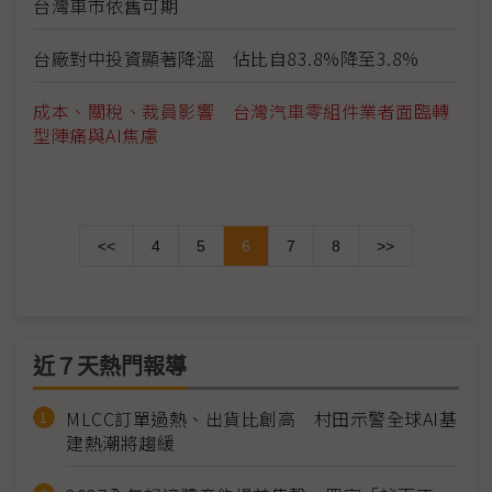
台灣車市依舊可期
台廠對中投資顯著降溫 佔比自83.8%降至3.8%
成本、關稅、裁員影響 台灣汽車零組件業者面臨轉
型陣痛與AI焦慮
<<
4
5
6
7
8
>>
近７天熱門報導
MLCC訂單過熱、出貨比創高 村田示警全球AI基
建熱潮將趨緩