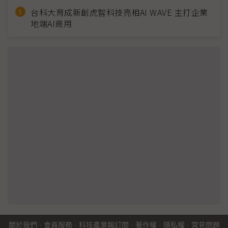
台科大育成新創虎智科技亮相AI WAVE 主打企業
地端AI商用
關於我們
·
會員服務
·
科技產業報訂閱
·
著作權
·
隱私權
·
常見問題