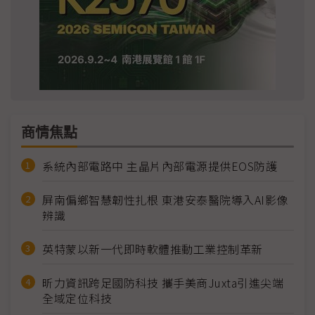
商情焦點
系統內部電路中 主晶片內部電源提供EOS防護
屏南偏鄉智慧韌性扎根 東港安泰醫院導入AI影像
辨識
英特蒙以新一代即時軟體推動工業控制革新
昕力資訊跨足國防科技 攜手美商Juxta引進尖端
全域定位科技