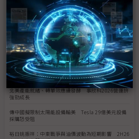
美國海關將啟動退稅 陷酷寒邊界車業迎來小額續命
錢
全球需求放緩結構未變 高油價恐難持續
太陽誘電MLCC喊漲 村田成關鍵風向球、三星電機
伺機而動
Stellantis考慮重啟與東風汽車合作 在中國、歐洲共
同造車
北美產能就緒、轉單效應續發酵 事欣科2026營運拚
強勁成長
傳中國擬限制太陽能設備輸美 Tesla 29億美元設備
採購恐受阻
裕日姚振祥：中東戰爭與油價波動為短期影響 2H26