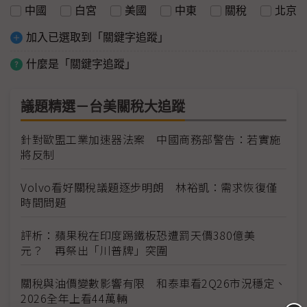
中國
白宮
美國
中東
關稅
北京
加入已選取到「關鍵字追蹤」
什麼是「關鍵字追蹤」
議題精選－台美關稅大追蹤
針對歐盟工業加速器法案 中國商務部警告：若實施
將反制
Volvo看好關稅議題逐步明朗 林裕凱：需求恢復僅
時間問題
評析：蘋果稅在印度踢鐵板恐遭罰天價380億美
元？ 再祭出「川普牌」突圍
關稅與油價變數影響有限 和泰車看2Q26市況穩定、
2026全年上看44萬輛