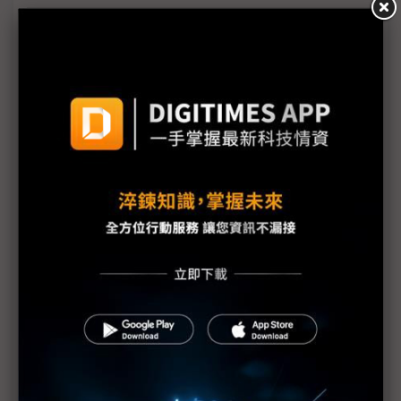
海外建廠趨勢興起 美系自動化大廠指人才與生態系
成隱形挑戰
台廠踴躍發放股利並調高薪資 人均GDP上看4.4萬美
元
川普點評關稅退稅：不申請才是聰明舉動
美國非法關稅退款作業費時 蘋果預計3Q26才能領回
部分款項
美國啟動川普關稅退款平台 進口商須自負申報正確
性責任
日產新款EV馬達重稀土用量減9成 大幅降低中國供
應風險
加速製造業回流 美國研議收緊汽車進口規則