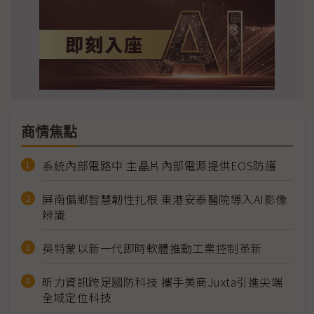
商情焦點
系統內部電路中 主晶片內部電源提供EOS防護
屏南偏鄉智慧韌性扎根 東港安泰醫院導入AI影像
辨識
英特蒙以新一代即時軟體推動工業控制革新
昕力資訊跨足國防科技 攜手美商Juxta引進尖端
全域定位科技