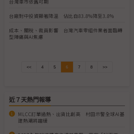
台灣車市依舊可期
台廠對中投資顯著降溫 佔比自83.8%降至3.8%
成本、關稅、裁員影響 台灣汽車零組件業者面臨轉
型陣痛與AI焦慮
<<
4
5
6
7
8
>>
近７天熱門報導
MLCC訂單過熱、出貨比創高 村田示警全球AI基
建熱潮將趨緩