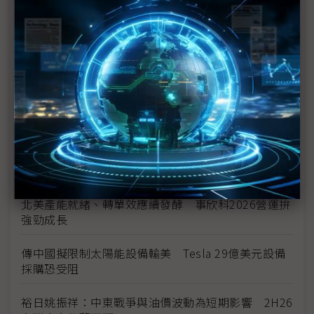
美國海關將啟動退稅 陷酷寒邊界車業迎來小額續命
錢
全球需求放緩結構未變 高油價恐難持續
太陽誘電MLCC喊漲 村田成關鍵風向球、三星電機
伺機而動
Stellantis考慮重啟與東風汽車合作 在中國、歐洲共
同造車
北美產能就緒、轉單效應續發酵 事欣科2026營運拚
強勁成長
傳中國擬限制太陽能設備輸美 Tesla 29億美元設備
採購恐受阻
裕日姚振祥：中東戰爭與油價波動為短期影響 2H26