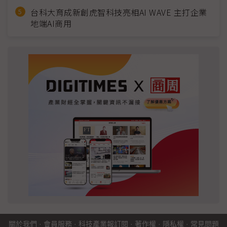
台科大育成新創虎智科技亮相AI WAVE 主打企業
地端AI商用
關於我們
·
會員服務
·
科技產業報訂閱
·
著作權
·
隱私權
·
常見問題