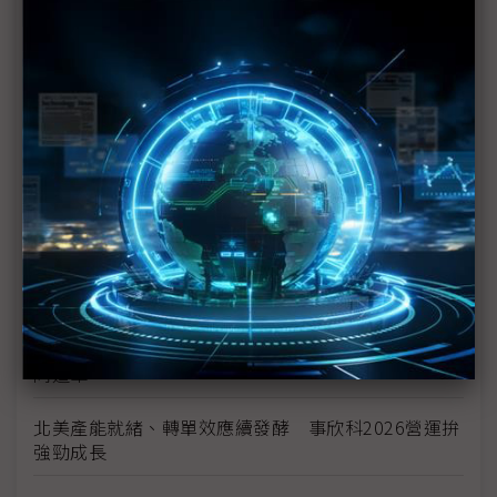
日產新款EV馬達重稀土用量減9成 大幅降低中國供
應風險
加速製造業回流 美國研議收緊汽車進口規則
美國海關將啟動退稅 陷酷寒邊界車業迎來小額續命
錢
全球需求放緩結構未變 高油價恐難持續
太陽誘電MLCC喊漲 村田成關鍵風向球、三星電機
伺機而動
Stellantis考慮重啟與東風汽車合作 在中國、歐洲共
同造車
北美產能就緒、轉單效應續發酵 事欣科2026營運拚
強勁成長