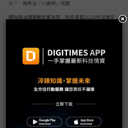
元？ 再祭出「川普牌」突圍
關稅與油價變數影響有限 和泰車看2Q26市況穩定、
2026全年上看44萬輛
海外建廠趨勢興起 美系自動化大廠指人才與生態系
成隱形挑戰
台廠踴躍發放股利並調高薪資 人均GDP上看4.4萬美
元
川普點評關稅退稅：不申請才是聰明舉動
美國非法關稅退款作業費時 蘋果預計3Q26才能領回
部分款項
美國啟動川普關稅退款平台 進口商須自負申報正確
性責任