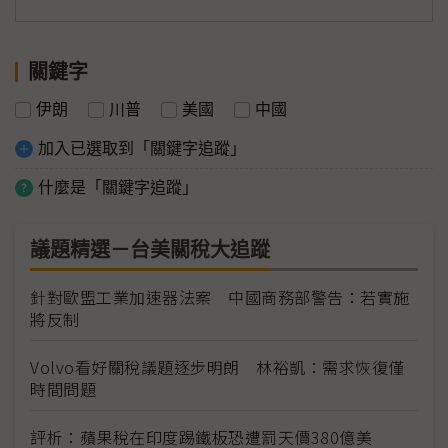
關鍵字
伊朗
川普
美國
中國
加入已選取到「關鍵字追蹤」
什麼是「關鍵字追蹤」
議題精選－台美關稅大追蹤
針對歐盟工業加速器法案 中國商務部警告：若實施
將反制
Volvo看好關稅議題逐步明朗 林裕凱：需求恢復僅
時間問題
評析：蘋果稅在印度踢鐵板恐遭罰天價380億美