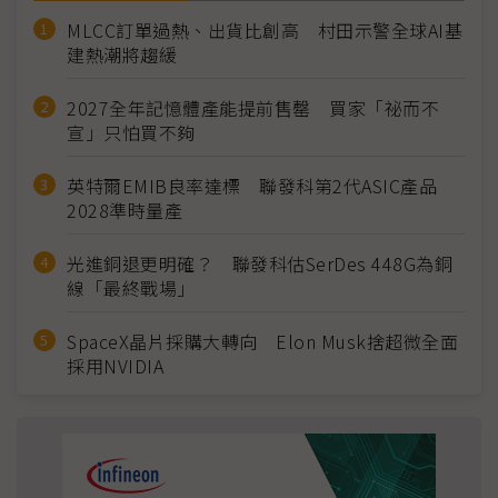
MLCC訂單過熱、出貨比創高 村田示警全球AI基
建熱潮將趨緩
2027全年記憶體產能提前售罄 買家「祕而不
宣」只怕買不夠
英特爾EMIB良率達標 聯發科第2代ASIC產品
2028準時量產
光進銅退更明確？ 聯發科估SerDes 448G為銅
線「最終戰場」
SpaceX晶片採購大轉向 Elon Musk捨超微全面
採用NVIDIA