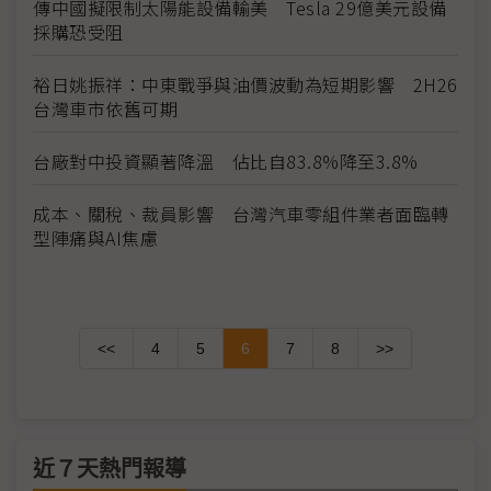
傳中國擬限制太陽能設備輸美 Tesla 29億美元設備
採購恐受阻
裕日姚振祥：中東戰爭與油價波動為短期影響 2H26
台灣車市依舊可期
台廠對中投資顯著降溫 佔比自83.8%降至3.8%
成本、關稅、裁員影響 台灣汽車零組件業者面臨轉
型陣痛與AI焦慮
<<
4
5
6
7
8
>>
近７天熱門報導