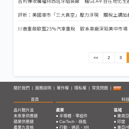
吉利傳收購福特西班牙組裝廠 藉GEA平台在地化生
評析：美國車市「三大真空」壓力浮現 關稅上調加
川普重啟歐盟25%汽車重稅 歐系車廠深陷美中市場
<<
2
3
關於我們
服務說明
著作權
隱私權
常見問題
|
|
|
|
|
首頁
科
晶片戰升溫
產業
區域
未來車供應鏈
●
半導體．零組件
●
東南
蘋果供應鏈
●
CarTech．綠能
●
印度
產業九宮格
●
行動．通訊．XR
●
東亞/