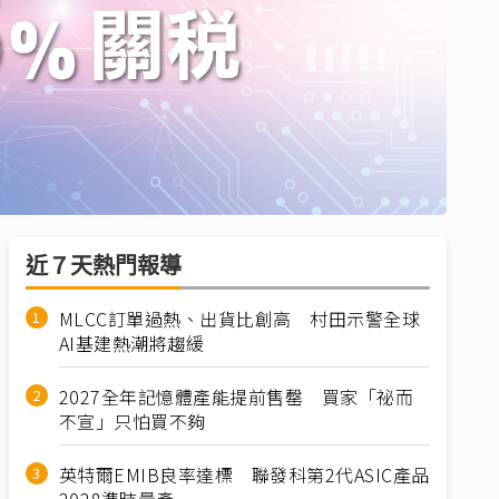
近７天熱門報導
MLCC訂單過熱、出貨比創高 村田示警全球
AI基建熱潮將趨緩
2027全年記憶體產能提前售罄 買家「祕而
不宣」只怕買不夠
英特爾EMIB良率達標 聯發科第2代ASIC產品
2028準時量產