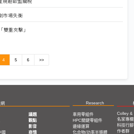
產規避歐盟關稅
劇市場失衡
「雙重夾擊」
4
5
6
>>
Research
技網
Colley &
議題
車用零組件
名家專欄
亞
觀點
HPC關鍵零組件
科技行腳
影音
邊緣運算
作者群
中國
商情
化合物/功率半導體