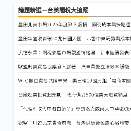
議題精選－台美關稅大追蹤
豐田北美市場2025年度陷入虧損 關稅成本與多路
豐田年營收首破50兆日圓大關 示警中東局勢與成本壓
汎德永業：關稅影響市場觀望情緒濃 新車陸續發表
歐盟對美貿易協議陷入膠著 汽車業憂立法效率緩慢
WTO數位貿易共識未果 美日韓19國另組「電商零
台廠赴美投資超預期 政府備妥500億美元融資額度
「代理AI取代中階白領？」專訪洛克威爾大中華區C
觀察：川習北京會晤前瞻 台灣供應鏈位處心臟地帶