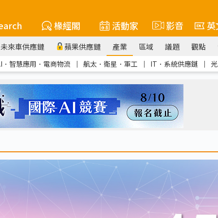
earch
椽經閣
活動家
影音
英
未來車供應鏈
蘋果供應鏈
產業
區域
議題
觀點
AI．智慧應用．電商物流
｜
航太．衛星．軍工
｜
IT．系統供應鏈
｜
光