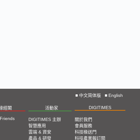
■
中文简体版
■
English
DIGITIMES
椽經閣
活動家
 Friends
DIGITIMES 主辦
關於我們
智慧應用
會員服務
雲端 & 資安
科技椽送門
產品 & 研發
科技產業報訂閱