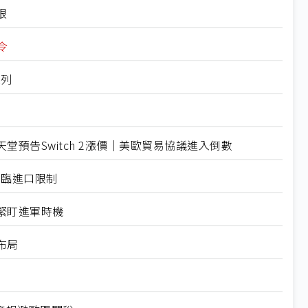
限
令
入列
預告Switch 2漲價｜美歐貿易協議進入倒數
面臨進口限制
緊盯進軍時機
布局