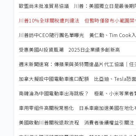
歐盟尚未批准貿易協議 川普：美國獨立日是最後期
川普10%全球關稅遭判違法 但暫時僅發布小範圍禁
川普訪中CEO隨行團名單曝光 黃仁勳、Tim Cook
受惠美國AI投資風潮 2025日企業績多創新高
週末新聞速寫：傳蘋果與英特爾達晶片代工協議｜任天堂
加拿大擬設中國電動車進口配額 比亞迪、Tesla恐
南韓淪為中國電動車出海跳板？ 極氪、小米等業者
車用零組件高關稅常態化 日系車廠加速美國在地化
美國啟動川普關稅退款流程 消費者後續權益引關注