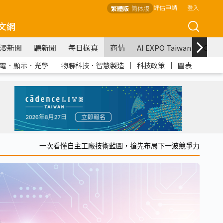
評估申請
登入
繁體版
简体版
文網
漫新聞
聽新聞
每日椽真
商情
AI EXPO Taiwan
COM
電．顯示．光學
｜
物聯科技．智慧製造
｜
科技政策
｜
圖表
一次看懂自主工廠技術藍圖，搶先布局下一波競爭力