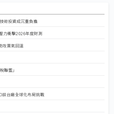
徑技術投資成沉重負擔
力衝擊2026年度財測
助攻買氣回溫
關稅聯盟」
EO談台廠全球化布局挑戰