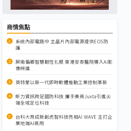
商情焦點
系統內部電路中 主晶片內部電源提供EOS防
護
屏南偏鄉智慧韌性扎根 東港安泰醫院導入AI影
像辨識
英特蒙以新一代即時軟體推動工業控制革新
昕力資訊跨足國防科技 攜手美商Juxta引進尖
端全域定位科技
台科大育成新創虎智科技亮相AI WAVE 主打企
業地端AI商用