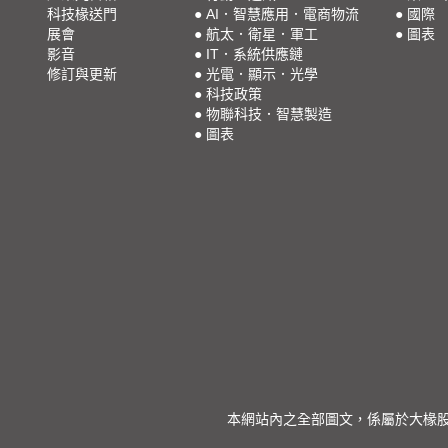
科技椽送門
●
AI．智慧應用．電商物流
●
國際
展會
●
航太．衛星．軍工
●
圖表
影音
●
IT．系統供應鏈
修訂與更新
●
光電．顯示．光學
●
科技政策
●
物聯科技．智慧製造
●
圖表
本網站內之全部圖文，係屬於大椽股份有