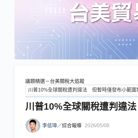
議題精選－台美關稅大追蹤
川普10%全球關稅遭判違
李佶璋
／
綜合報導
2026/05/08