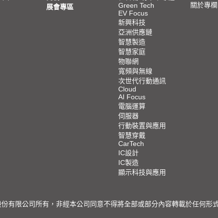
關於專欄
Green Tech
展會專區
EV Focus
新興科技
亞洲供應鏈
智慧製造
智慧家庭
物聯網
寬頻與無線
次世代行動通訊
Cloud
AI Focus
電腦運算
伺服器
行動裝置與應用
智慧穿戴
CarTech
IC設計
IC製造
顯示科技與應用
限公司所有，非經本公司同意不得將全部或部分內容轉載於任何形式之媒體 © 