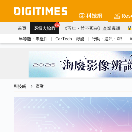
科技網
Res
259
首頁
漲價大追蹤
《百年，並不孤寂》產業導讀
半導體．零組件
｜
CarTech．綠能
｜
行動．通訊．XR
｜
科技網
產業