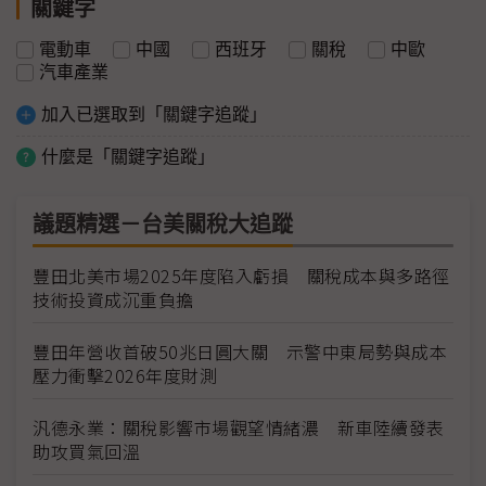
關鍵字
電動車
中國
西班牙
關稅
中歐
汽車產業
加入已選取到「關鍵字追蹤」
什麼是「關鍵字追蹤」
議題精選－台美關稅大追蹤
豐田北美市場2025年度陷入虧損 關稅成本與多路徑
技術投資成沉重負擔
豐田年營收首破50兆日圓大關 示警中東局勢與成本
壓力衝擊2026年度財測
汎德永業：關稅影響市場觀望情緒濃 新車陸續發表
助攻買氣回溫