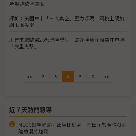
產規避歐盟關稅
評析：美國車市「三大真空」壓力浮現 關稅上調加
劇市場失衡
川普重啟歐盟25%汽車重稅 歐系車廠深陷美中市場
「雙重夾擊」
<<
2
3
4
5
6
>>
近７天熱門報導
MLCC訂單過熱、出貨比創高 村田示警全球AI基
建熱潮將趨緩