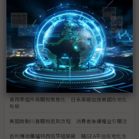
列
受惠美國AI投資風潮 2025日企業績多創新高
週末新聞速寫：傳蘋果與英特爾達晶片代工協議｜任
天堂預告Switch 2漲價｜美歐貿易協議進入倒數
加拿大擬設中國電動車進口配額 比亞迪、Tesla恐面
臨進口限制
南韓淪為中國電動車出海跳板？ 極氪、小米等業者
緊盯進軍時機
車用零組件高關稅常態化 日系車廠加速美國在地化
布局
美國啟動川普關稅退款流程 消費者後續權益引關注
吉利傳收購福特西班牙組裝廠 藉GEA平台在地化生