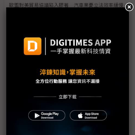
歐盟對美貿易協議陷入膠著 汽車業憂立法效率緩慢
WTO數位貿易共識未果 美日韓19國另組「電商零關
稅聯盟」
台廠赴美投資超預期 政府備妥500億美元融資額度
「代理AI取代中階白領？」專訪洛克威爾大中華區
CEO談台廠全球化布局挑戰
觀察：川習北京會晤前瞻 台灣供應鏈位處心臟地帶
歐盟尚未批准貿易協議 川普：美國獨立日是最後期
限
川普10%全球關稅遭判違法 但暫時僅發布小範圍禁
令
川普訪中CEO隨行團名單曝光 黃仁勳、Tim Cook入