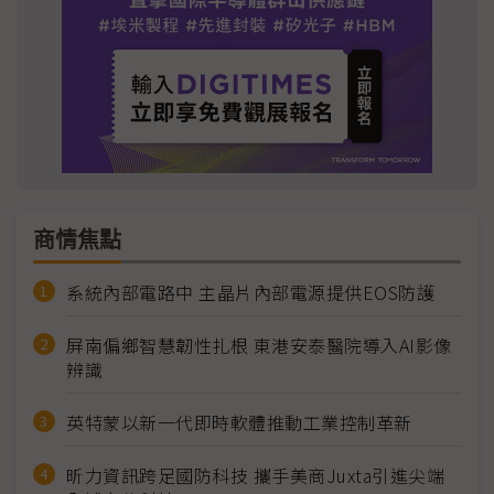
商情焦點
系統內部電路中 主晶片內部電源提供EOS防護
屏南偏鄉智慧韌性扎根 東港安泰醫院導入AI影像
辨識
英特蒙以新一代即時軟體推動工業控制革新
昕力資訊跨足國防科技 攜手美商Juxta引進尖端