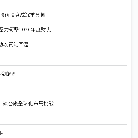
徑技術投資成沉重負擔
力衝擊2026年度財測
助攻買氣回溫
關稅聯盟」
EO談台廠全球化布局挑戰
限