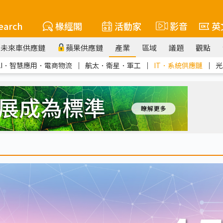
earch
椽經閣
活動家
影音
英
未來車供應鏈
蘋果供應鏈
產業
區域
議題
觀點
AI．智慧應用．電商物流
｜
航太．衛星．軍工
｜
IT．系統供應鏈
｜
光