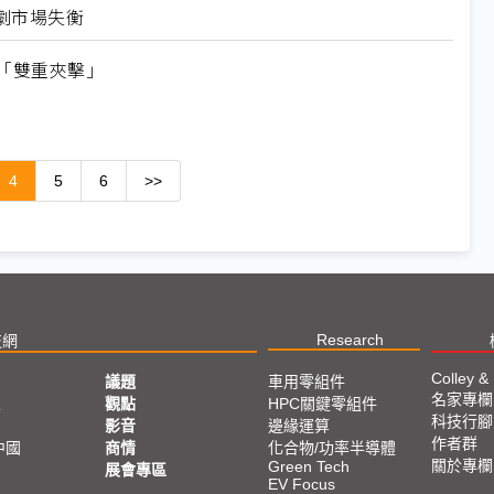
劇市場失衡
「雙重夾擊」
4
5
6
>>
Research
技網
Colley &
議題
車用零組件
名家專欄
亞
觀點
HPC關鍵零組件
科技行腳
影音
邊緣運算
作者群
中國
商情
化合物/功率半導體
關於專欄
Green Tech
展會專區
EV Focus