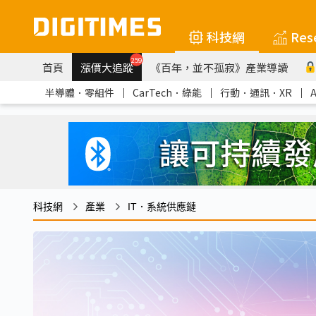
科技網
Res
259
首頁
漲價大追蹤
《百年，並不孤寂》產業導讀
半導體．零組件
｜
CarTech．綠能
｜
行動．通訊．XR
｜
科技網
產業
IT．系統供應鏈