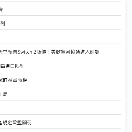
令
入列
預告Switch 2漲價｜美歐貿易協議進入倒數
面臨進口限制
緊盯進軍時機
布局
產規避歐盟關稅