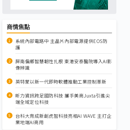
商情焦點
系統內部電路中 主晶片內部電源提供EOS防
護
屏南偏鄉智慧韌性扎根 東港安泰醫院導入AI影
像辨識
英特蒙以新一代即時軟體推動工業控制革新
昕力資訊跨足國防科技 攜手美商Juxta引進尖
端全域定位科技
台科大育成新創虎智科技亮相AI WAVE 主打企
業地端AI商用