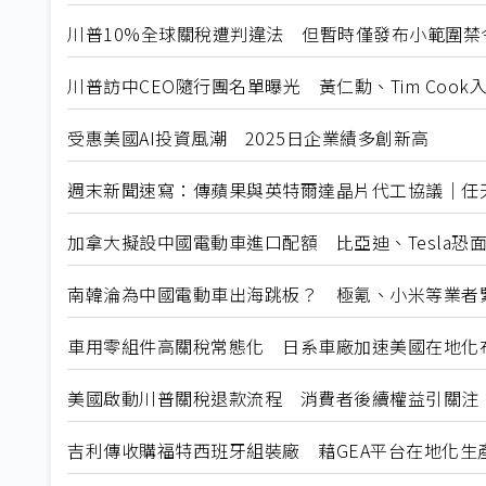
川普10%全球關稅遭判違法 但暫時僅發布小範圍禁
川普訪中CEO隨行團名單曝光 黃仁勳、Tim Cook
受惠美國AI投資風潮 2025日企業績多創新高
週末新聞速寫：傳蘋果與英特爾達晶片代工協議｜任天堂
加拿大擬設中國電動車進口配額 比亞迪、Tesla恐
南韓淪為中國電動車出海跳板？ 極氪、小米等業者
車用零組件高關稅常態化 日系車廠加速美國在地化
美國啟動川普關稅退款流程 消費者後續權益引關注
吉利傳收購福特西班牙組裝廠 藉GEA平台在地化生