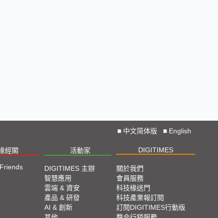
■
中文简体版
■
English
DIGITIMES
椽經閣
活動家
 Friends
DIGITIMES 主辦
關於我們
智慧應用
會員服務
雲端 & 資安
科技椽送門
產品 & 研發
科技產業報訂閱
AI & 創新
訂閱DIGITIMES行動版
其他
整合行銷服務