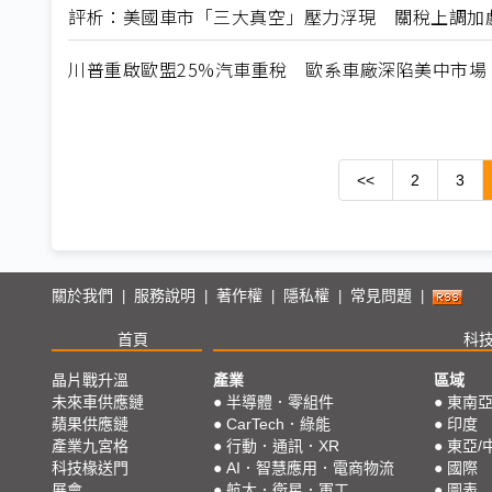
評析：美國車市「三大真空」壓力浮現 關稅上調加
川普重啟歐盟25%汽車重稅 歐系車廠深陷美中市場
<<
2
3
關於我們
服務說明
著作權
隱私權
常見問題
|
|
|
|
|
首頁
科
晶片戰升溫
產業
區域
未來車供應鏈
●
半導體．零組件
●
東南
蘋果供應鏈
●
CarTech．綠能
●
印度
產業九宮格
●
行動．通訊．XR
●
東亞/
科技椽送門
●
AI．智慧應用．電商物流
●
國際
展會
●
航太．衛星．軍工
●
圖表