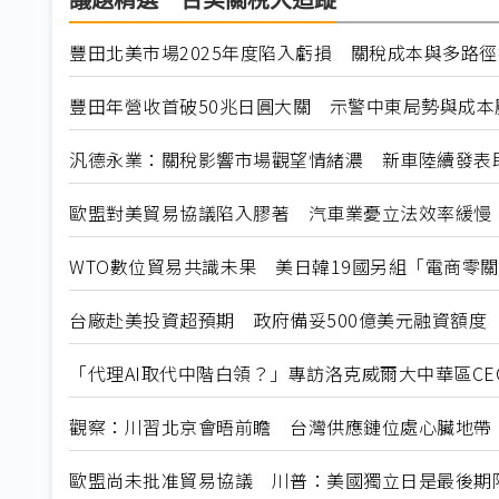
議題精選－台美關稅大追蹤
豐田北美市場2025年度陷入虧損 關稅成本與多路
豐田年營收首破50兆日圓大關 示警中東局勢與成本壓
汎德永業：關稅影響市場觀望情緒濃 新車陸續發表
歐盟對美貿易協議陷入膠著 汽車業憂立法效率緩慢
WTO數位貿易共識未果 美日韓19國另組「電商零
台廠赴美投資超預期 政府備妥500億美元融資額度
「代理AI取代中階白領？」專訪洛克威爾大中華區C
觀察：川習北京會晤前瞻 台灣供應鏈位處心臟地帶
歐盟尚未批准貿易協議 川普：美國獨立日是最後期