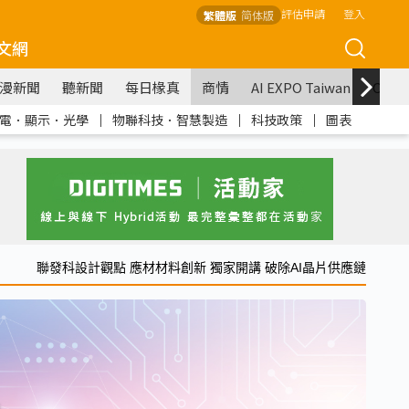
評估申請
登入
繁體版
简体版
文網
漫新聞
聽新聞
每日椽真
商情
AI EXPO Taiwan
COM
電．顯示．光學
｜
物聯科技．智慧製造
｜
科技政策
｜
圖表
聯發科設計觀點 應材材料創新 獨家開講 破除AI晶片供應鏈