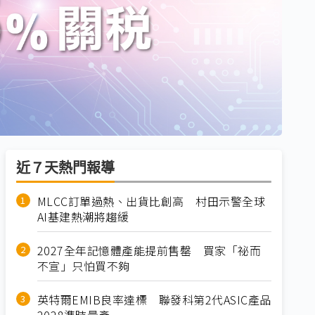
近７天熱門報導
MLCC訂單過熱、出貨比創高 村田示警全球
AI基建熱潮將趨緩
2027全年記憶體產能提前售罄 買家「祕而
不宣」只怕買不夠
英特爾EMIB良率達標 聯發科第2代ASIC產品
2028準時量產