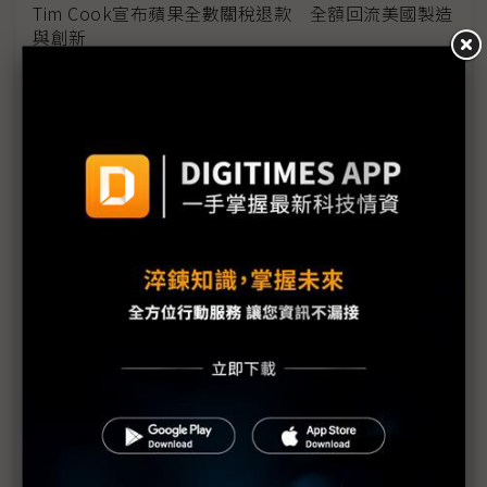
Tim Cook宣布蘋果全數關稅退款 全額回流美國製造
與創新
關稅成本下調與皮卡需求支撐 通用汽車調升2026年
獲利展望
三星1Q26營益暴增逾700% 半導體與終端產品冰火
兩重天
政策協調不亞於產品創新 蘋果控險策劃Cook主外、
Ternus主內
川普關稅首筆退款預計5月11日發放 退稅平台CAPE
技術問題成焦點
日產FY25財測虧損收斂優於預期 汽車事業現金流轉
正
豐田靠HEV撐起全球銷售 車市轉型進入多路徑時代