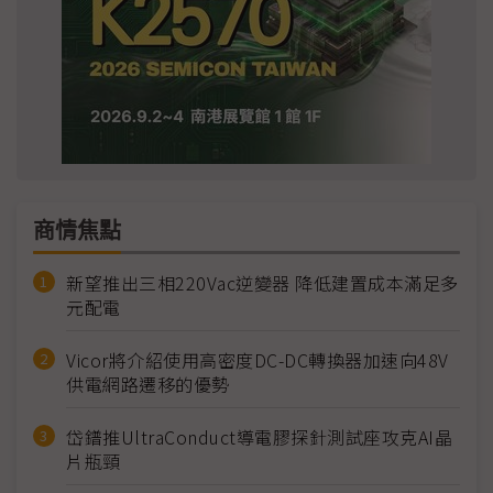
商情焦點
新望推出三相220Vac逆變器 降低建置成本滿足多
元配電
Vicor將介紹使用高密度DC-DC轉換器加速向48V
供電網路遷移的優勢
岱鐠推UltraConduct導電膠探針測試座攻克AI晶
片瓶頸