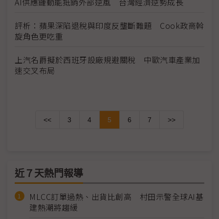
AI供應鏈動能抵銷外部逆風 台灣經濟逆勢成長
評析：蘋果深陷退稅與印度反壟斷難題 Cook政商斡
旋角色更吃重
上汽名爵擬於西班牙設廠規避關稅 中歐汽車產業加
速交叉布局
<<
3
4
5
6
7
>>
近７天熱門報導
MLCC訂單過熱、出貨比創高 村田示警全球AI基
建熱潮將趨緩