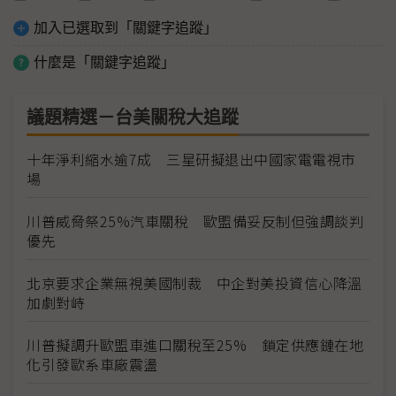
加入已選取到「關鍵字追蹤」
什麼是「關鍵字追蹤」
議題精選－台美關稅大追蹤
十年淨利縮水逾7成 三星研擬退出中國家電電視市
場
川普威脅祭25%汽車關稅 歐盟備妥反制但強調談判
優先
北京要求企業無視美國制裁 中企對美投資信心降溫
加劇對峙
川普擬調升歐盟車進口關稅至25% 鎖定供應鏈在地
化引發歐系車廠震盪