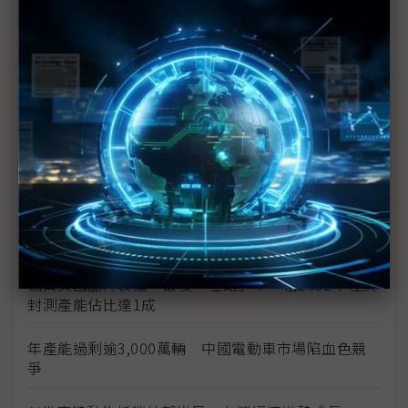
供不應求與運輸成本推升 福特六和預告26年式美製
車價格調漲
美系政策擾動、中系產能過剩 全球車市結構性風險
升溫
加拿大總理拒簽不平等貿易協議 強調美加談判不急
於求成
借道策略結合供應鏈重組 中系車廠突圍美國貿易高
牆
補齊美國晶片製造「最後一哩路」？ 估2032年在美
封測產能佔比達1成
年產能過剩逾3,000萬輛 中國電動車市場陷血色競
爭