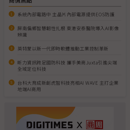
商情焦點
系統內部電路中 主晶片內部電源提供EOS防護
屏南偏鄉智慧韌性扎根 東港安泰醫院導入AI影像
辨識
英特蒙以新一代即時軟體推動工業控制革新
昕力資訊跨足國防科技 攜手美商Juxta引進尖端
全域定位科技
台科大育成新創虎智科技亮相AI WAVE 主打企業
地端AI商用