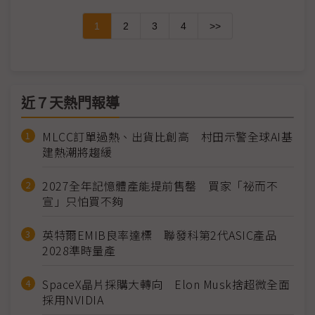
1
2
3
4
>>
近７天熱門報導
MLCC訂單過熱、出貨比創高 村田示警全球AI基
建熱潮將趨緩
2027全年記憶體產能提前售罄 買家「祕而不
宣」只怕買不夠
英特爾EMIB良率達標 聯發科第2代ASIC產品
2028準時量產
SpaceX晶片採購大轉向 Elon Musk捨超微全面
採用NVIDIA