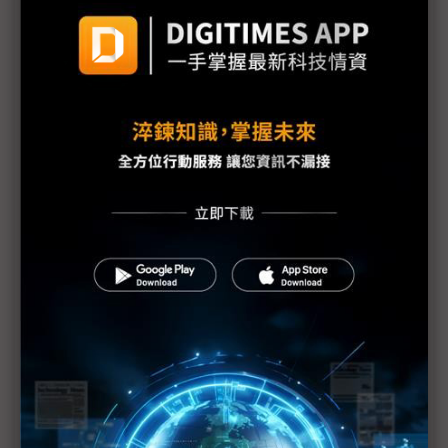
評析：三星罷工危機解除後 高額獎金未能撫平深層
矛盾
三星最新勞資協議部門待遇落差12倍 內部隱憂恐已
埋下
【漫圖秒懂】高分紅還是拚擴產？ 三星、SK海力士
陷AI紅利分配兩難
躲過三星罷工 南韓「半導體依賴症」能躲過下次危
機嗎？
三星工會醞釀「總罷工」反覆拉扯 DRAM、NAND
Flash漲勢恐續飆
三星史上頭一遭補償方案協議 半導體員工年終分紅
上看6億韓元
三星勞資僵局最後一刻驚險達成協議 總罷工暫緩執