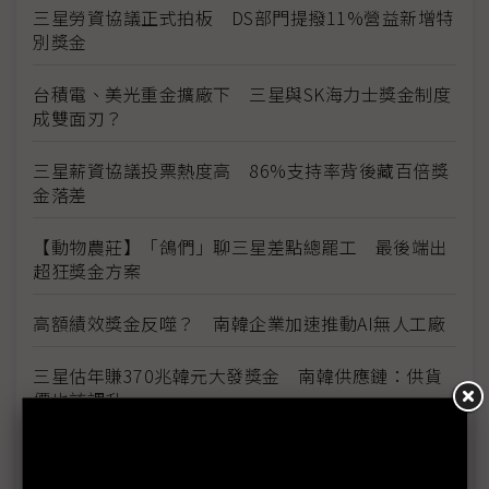
三星勞資協議正式拍板 DS部門提撥11%營益新增特
別獎金
台積電、美光重金擴廠下 三星與SK海力士獎金制度
成雙面刃？
三星薪資協議投票熱度高 86%支持率背後藏百倍獎
金落差
【動物農莊】「鴿們」聊三星差點總罷工 最後端出
超狂獎金方案
高額績效獎金反噬？ 南韓企業加速推動AI無人工廠
三星估年賺370兆韓元大發獎金 南韓供應鏈：供貨
價也該調升
三星勞資暫定協議惹議 DX部門擬投下反對票