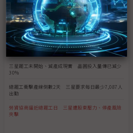
行
三星總罷工危機 南韓勞動部長親自出面調解
勞資談判破局 三星工會5月21日展開總罷工
獎金釀罷工前夕 三星1Q26薪資出爐、年增25%創
新高
三星罷工未開始、減產成現實 晶圓投入量傳已減少
30%
總罷工衝擊產線倒數2天 三星要求每日最少7,087人
出勤
勞資協商逼近總罷工日 三星遭股東壓力、停產風險
夾擊