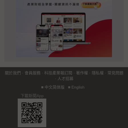
關於我們
·
會員服務
·
科技產業報訂閱
·
著作權
·
隱私權
·
常見問題
·
人才招募
■
中文简体版
■
English
下載新聞App