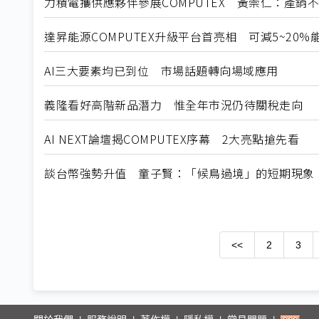
力積電攜供應夥伴參展COMPUTEX 黃崇仁：產銷
達昇能源COMPUTEX升級平台首亮相 可減5~20%
AI三大要素均已到位 市場話題轉向場域應用
義隆看好高階新品潛力 惟全年市況仍待關稅走向
AI NEXT論壇揭COMPUTEX序幕 2大亮點搶先看
談台幣強勢升值 童子賢：「候鳥過境」的短期現象
<<
2
3