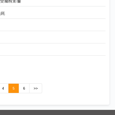
不受關稅影響
能耗
4
5
6
>>