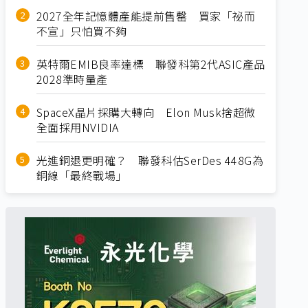
2027全年記憶體產能提前售罄 買家「祕而
不宣」只怕買不夠
英特爾EMIB良率達標 聯發科第2代ASIC產品
2028準時量產
SpaceX晶片採購大轉向 Elon Musk捨超微
全面採用NVIDIA
光進銅退更明確？ 聯發科估SerDes 448G為
銅線「最終戰場」