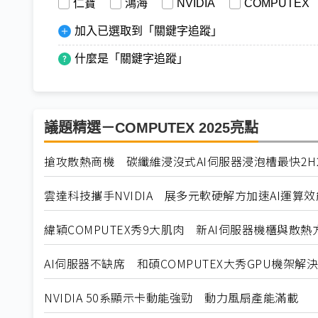
仁寶
鴻海
NVIDIA
COMPUTEX
加入已選取到「關鍵字追蹤」
什麼是「關鍵字追蹤」
議題精選－COMPUTEX 2025亮點
搶攻散熱商機 碳纖維浸沒式AI伺服器浸泡槽最快2H
雲達科技攜手NVIDIA 展多元軟硬解方加速AI運算效
緯穎COMPUTEX秀9大肌肉 新AI伺服器機櫃與散熱
AI伺服器不缺席 和碩COMPUTEX大秀GPU機架解
NVIDIA 50系顯示卡動能強勁 動力風扇產能滿載