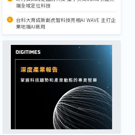
端全域定位科技
台科大育成新創虎智科技亮相AI WAVE 主打企
業地端AI商用