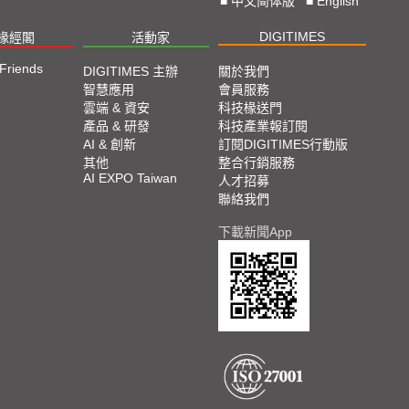
■
中文简体版
■
English
DIGITIMES
椽經閣
活動家
 Friends
DIGITIMES 主辦
關於我們
智慧應用
會員服務
雲端 & 資安
科技椽送門
產品 & 研發
科技產業報訂閱
AI & 創新
訂閱DIGITIMES行動版
其他
整合行銷服務
AI EXPO Taiwan
人才招募
聯絡我們
下載新聞App