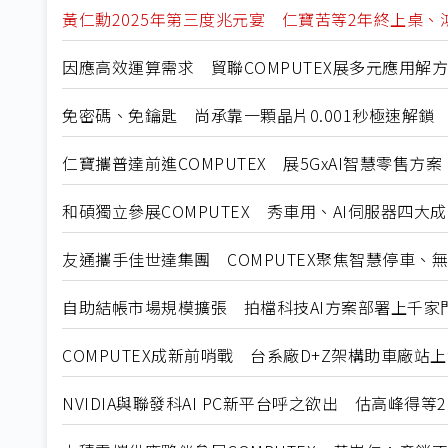
黃仁勳2025年第三度兆元宴 仁寶苦等2年終上桌、
因應高效運算需求 貿聯COMPUTEX展多元應用解方
免密碼、免鑰匙 尚承靠一顆晶片0.001秒極速解鎖
仁寶攜普達前進COMPUTEX 展5GxAI智慧零售方案
和碩獨立參展COMPUTEX 秀車用、AI伺服器四大
友通攜手佳世達集團 COMPUTEX聚焦智慧停車、
自助結帳市場規模擴張 拍檔科技AI方案部署上千家
COMPUTEX成新前哨戰 台系廠D+Z架構助車廠站
NVIDIA與聯發科AI PC新平台呼之欲出 估高峰得等2