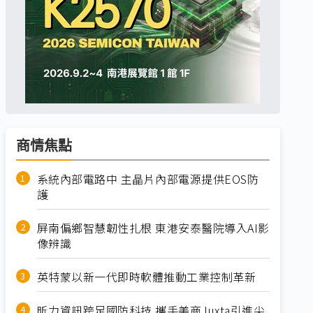
商情焦點
系統內部電路中 主晶片內部電源提供EOS防
護
屏南偏鄉智慧韌性扎根 東港安泰醫院導入AI影
像辨識
英特蒙以新一代即時軟體推動工業控制革新
昕力資訊跨足國防科技 攜手美商Juxta引進尖