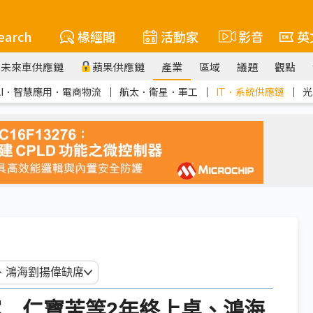
earch
椽經閣
活動家
影音
英
未來車供應鏈
蘋果供應鏈
產業
區域
議題
觀點
AI．智慧應用．電商物流
｜
航太．衛星．軍工
｜
IT．系統供應鏈
｜
光
宴 仁寶苦等2年終上桌、鴻海