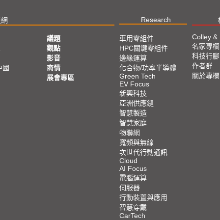
Research
技網
Colley &
議題
車用零組件
名家專欄
亞
觀點
HPC關鍵零組件
科技行腳
影音
邊緣運算
作者群
中國
商情
化合物/功率半導體
關於專欄
Green Tech
展會專區
EV Focus
新興科技
亞洲供應鏈
智慧製造
智慧家庭
物聯網
寬頻與無線
次世代行動通訊
Cloud
AI Focus
電腦運算
伺服器
行動裝置與應用
智慧穿戴
CarTech