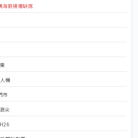
鴻海劉揚偉缺席
成果
無人機
門市
上浪尖
H26