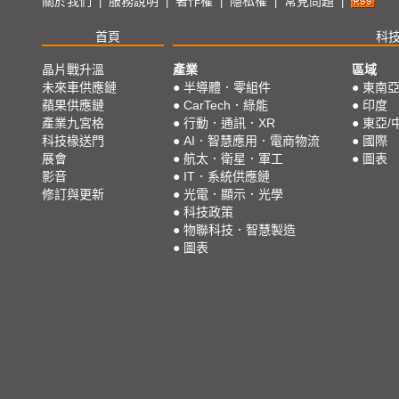
關於我們
服務說明
著作權
隱私權
常見問題
|
|
|
|
|
首頁
科
晶片戰升溫
產業
區域
未來車供應鏈
●
半導體．零組件
●
東南
蘋果供應鏈
●
CarTech．綠能
●
印度
產業九宮格
●
行動．通訊．XR
●
東亞/
科技椽送門
●
AI．智慧應用．電商物流
●
國際
展會
●
航太．衛星．軍工
●
圖表
影音
●
IT．系統供應鏈
修訂與更新
●
光電．顯示．光學
●
科技政策
●
物聯科技．智慧製造
●
圖表