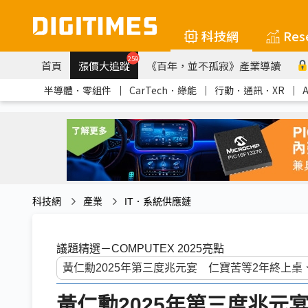
科技網
Res
259
首頁
漲價大追蹤
《百年，並不孤寂》產業導讀
半導體．零組件
｜
CarTech．綠能
｜
行動．通訊．XR
｜
科技網
產業
IT．系統供應鏈
議題精選－COMPUTEX 2025亮點
黃仁勳2025年第三度兆元