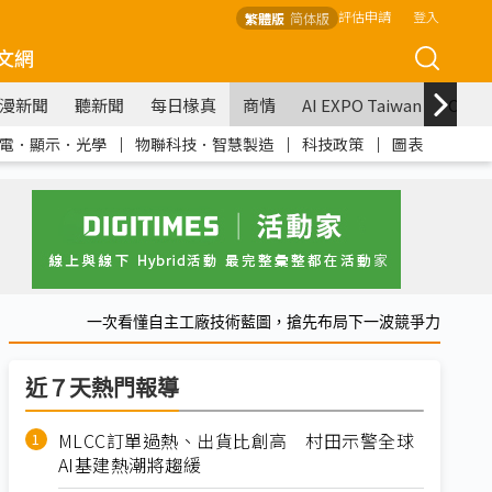
評估申請
登入
繁體版
简体版
文網
漫新聞
聽新聞
每日椽真
商情
AI EXPO Taiwan
COM
電．顯示．光學
｜
物聯科技．智慧製造
｜
科技政策
｜
圖表
一次看懂自主工廠技術藍圖，搶先布局下一波競爭力
近７天熱門報導
MLCC訂單過熱、出貨比創高 村田示警全球
AI基建熱潮將趨緩