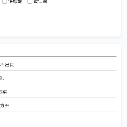
供應鏈
黃仁勳
25出貨
能
方案
決方案