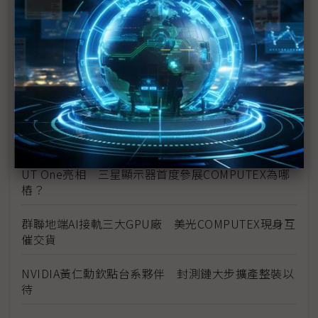
亞馬遜罕見亮牌台廠夥伴 廣達、緯穎、漢翔齊站台
黃仁勳抨擊《AI擴散規則》讓美國自毀前程 應承認
DeepSeek為中國AI傑出代表
黃仁勳公開力挺SK海力士 盛讚HBM4「漂亮」
高通多元化業務下一步 藉NVIDIA搶AI資料中心CPU
商機
UT One亮相 三星顯示器首度參展COMPUTEX為哪
樁？
群聯地端AI接軌三大GPU廠 美光COMPUTEX現身互
催交貨
NVIDIA黃仁勳欽點台系夥伴 封測鏈大步擴產整裝以
待