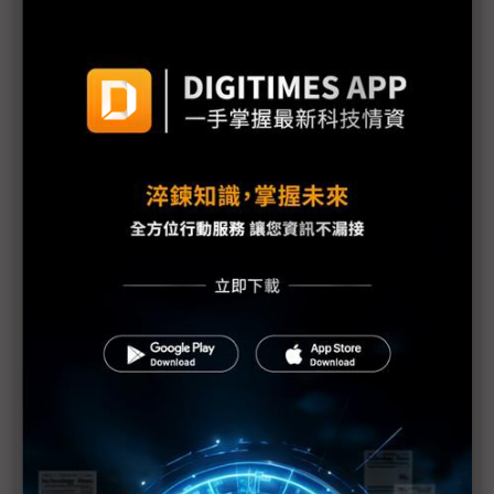
展重點
連3年參展COMPUTEX DEEPX：台灣是系統半導體
成敗關鍵
日月光先進測試新產能挹注 2025成長增幅為封裝雙
倍
COMPUTEX幕後：長江存儲首度參展未現身 線上進
駐展實力
台達電AI貨櫃型資料中心首度亮相 提升電網至晶片
端能效
安提國際、高通、鼎新數智三方聯手 秀AI Agent整
合應用
AI賦能日常 BenQ COMPUTEX展高爾夫模擬器