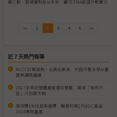
黃仁勳、劉揚偉對談AI未來 籲TEEMA該提升軟實力
<<
1
2
3
4
5
>>
近７天熱門報導
MLCC訂單過熱、出貨比創高 村田示警全球AI基
建熱潮將趨緩
2027全年記憶體產能提前售罄 買家「祕而不
宣」只怕買不夠
英特爾EMIB良率達標 聯發科第2代ASIC產品
2028準時量產