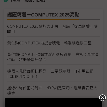
議題精選－COMPUTEX 2025亮點
COMPUTEX 2025散熱大比拚 台廠「從單到雙」受
矚目
黃仁勳COMPUTEX力挺台積電 韓媒稱避談三星
黃仁勳COMPUTEX籲放鬆AI晶片管制 白宮：尊重黃
仁勳 將繼續執行禁令
機器人見證面板比輕盈 三星顯示器：IT市場正從
LCD過渡到OLED
邊緣AI時代正式到來 NXP鎖定車用、邊緣資安巨大
機會
AI人形機器人首度現身COMPUTEX 成黃仁勳家族觀