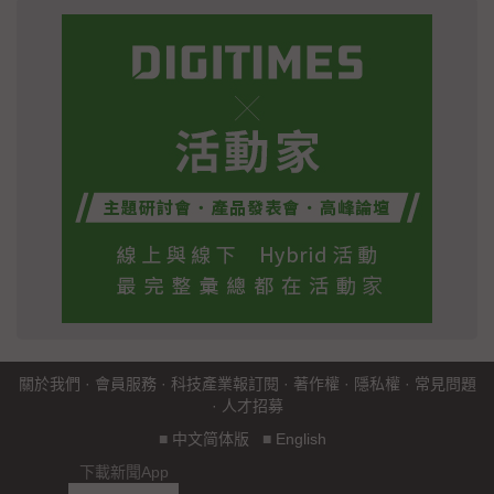
關於我們
·
會員服務
·
科技產業報訂閱
·
著作權
·
隱私權
·
常見問題
·
人才招募
■
中文简体版
■
English
下載新聞App