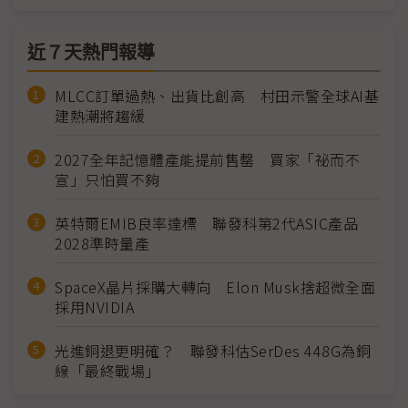
近７天熱門報導
MLCC訂單過熱、出貨比創高 村田示警全球AI基
建熱潮將趨緩
2027全年記憶體產能提前售罄 買家「祕而不
宣」只怕買不夠
英特爾EMIB良率達標 聯發科第2代ASIC產品
2028準時量產
SpaceX晶片採購大轉向 Elon Musk捨超微全面
採用NVIDIA
光進銅退更明確？ 聯發科估SerDes 448G為銅
線「最終戰場」