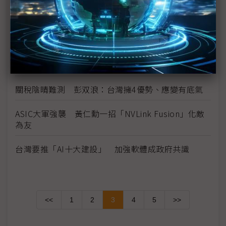
高通主題演講有哪些玄機？ AI PC、資料中心新業務
受矚
評析：AI形塑台灣產業新價值 體質調整不能止於空
談
關稅陰晴難測 彭双浪：台灣擁4優勢、應變有底氣
ASIC大軍強襲 黃仁勳一招「NVLink Fusion」化敵
為友
台灣要推「AI十大建設」 加強軟體成政府共識
<<
1
2
3
4
5
>>