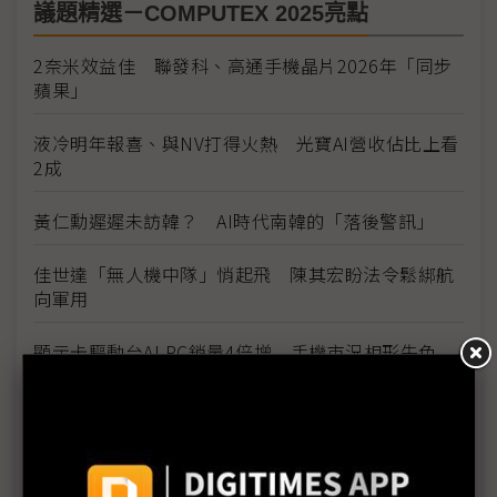
議題精選－COMPUTEX 2025亮點
2奈米效益佳 聯發科、高通手機晶片2026年「同步
蘋果」
液冷明年報喜、與NV打得火熱 光寶AI營收佔比上看
2成
黃仁勳遲遲未訪韓？ AI時代南韓的「落後警訊」
佳世達「無人機中隊」悄起飛 陳其宏盼法令鬆綁航
向軍用
顯示卡驅動台AI PC銷量4倍增 手機市況相形失色
廣達伺服器產能近滿載 擴產計畫就看美國關稅政策
和碩COMPUTEX走出幕後 機器狗「Simba」搶AI伺
服器鋒頭