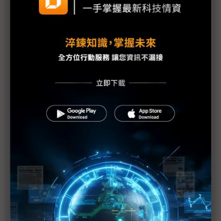
超微CPU、GPU新品齊發 華碩、台積電站台助陣
眾福科攜手友通、偉龍 打造IAE智慧停車方案
雙鴻首度參展COMPUTEX 液冷、氣冷散熱方案齊發
結合技術、產品及平台 劉揚偉再推「3+3+3=∞」新
策略
高通Cristiano Amon巧言針鋒 藉COMPUTEX守穩小
米、牽制三星
評析：NVIDIA ASIC大計合縱連橫 為何博通堅不屈
服？
威剛、群聯首登NVIDIA供應鏈背板 記憶體廠群攻AI
美超微台上催出貨 黃仁勳四兩撥千斤