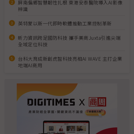
屏南偏鄉智慧韌性扎根 東港安泰醫院導入AI影像
辨識
英特蒙以新一代即時軟體推動工業控制革新
昕力資訊跨足國防科技 攜手美商Juxta引進尖端
全域定位科技
台科大育成新創虎智科技亮相AI WAVE 主打企業
地端AI商用