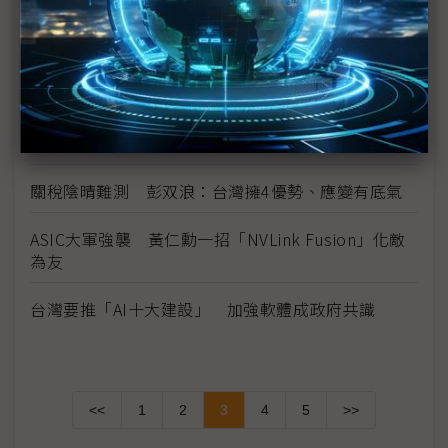
美超微台上催出貨 黃仁勳四兩撥千斤
高通主題演講有哪些玄機？ AI PC、資料中心新業務
受矚
評析：AI形塑台灣產業新價值 體質調整不能止於空
談
關稅陰晴難測 彭双浪：台灣擁4優勢、應變有底氣
ASIC大軍強襲 黃仁勳一招「NVLink Fusion」化敵
為友
台灣要推「AI十大建設」 加強軟體成政府共識
<<
1
2
3
4
5
>>