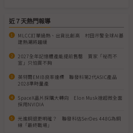
近７天熱門報導
MLCC訂單過熱、出貨比創高 村田示警全球AI基
建熱潮將趨緩
2027全年記憶體產能提前售罄 買家「祕而不
宣」只怕買不夠
英特爾EMIB良率達標 聯發科第2代ASIC產品
2028準時量產
SpaceX晶片採購大轉向 Elon Musk捨超微全面
採用NVIDIA
光進銅退更明確？ 聯發科估SerDes 448G為銅
線「最終戰場」