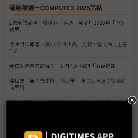
議題精選－COMPUTEX 2025亮點
2奈米效益佳 聯發科、高通手機晶片2026年「同步
蘋果」
液冷明年報喜、與NV打得火熱 光寶AI營收佔比上看
2成
黃仁勳遲遲未訪韓？ AI時代南韓的「落後警訊」
佳世達「無人機中隊」悄起飛 陳其宏盼法令鬆綁航
向軍用
顯示卡驅動台AI PC銷量4倍增 手機市況相形失色
廣達伺服器產能近滿載 擴產計畫就看美國關稅政策
和碩COMPUTEX走出幕後 機器狗「Simba」搶AI伺