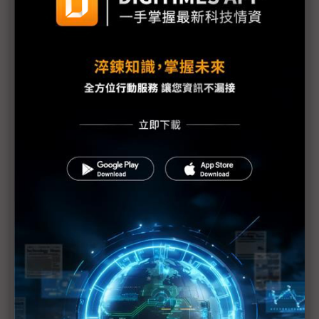
服器鋒頭
超微CPU、GPU新品齊發 華碩、台積電站台助陣
眾福科攜手友通、偉龍 打造IAE智慧停車方案
雙鴻首度參展COMPUTEX 液冷、氣冷散熱方案齊發
結合技術、產品及平台 劉揚偉再推「3+3+3=∞」新
策略
高通Cristiano Amon巧言針鋒 藉COMPUTEX守穩小
米、牽制三星
評析：NVIDIA ASIC大計合縱連橫 為何博通堅不屈
服？
威剛、群聯首登NVIDIA供應鏈背板 記憶體廠群攻AI