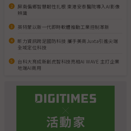
屏南偏鄉智慧韌性扎根 東港安泰醫院導入AI影像
辨識
英特蒙以新一代即時軟體推動工業控制革新
昕力資訊跨足國防科技 攜手美商Juxta引進尖端
全域定位科技
台科大育成新創虎智科技亮相AI WAVE 主打企業
地端AI商用