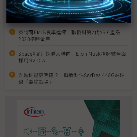
2027全年記憶體產能提前售罄 買家「祕而不
宣」只怕買不夠
英特爾EMIB良率達標 聯發科第2代ASIC產品
2028準時量產
SpaceX晶片採購大轉向 Elon Musk捨超微全面
採用NVIDIA
光進銅退更明確？ 聯發科估SerDes 448G為銅
線「最終戰場」