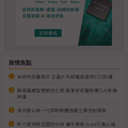
商情焦點
系統內部電路中 主晶片內部電源提供EOS防護
屏南偏鄉智慧韌性扎根 東港安泰醫院導入AI影像
辨識
英特蒙以新一代即時軟體推動工業控制革新
昕力資訊跨足國防科技 攜手美商Juxta引進尖端