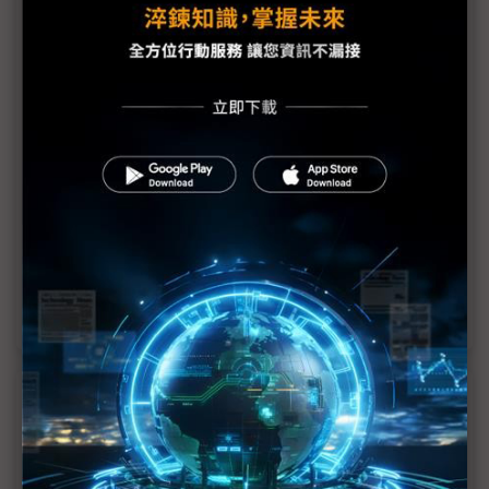
UT One亮相 三星顯示器首度參展COMPUTEX為哪
樁？
液冷明年報喜、與NV打得火熱 光寶AI營收佔比上看
2成
COMPUTEX幕後：長江存儲首度參展未現身 線上進
駐展實力
雙鴻首度參展COMPUTEX 液冷、氣冷散熱方案齊發
光寶50周年立下新起點 成長型事業目標比重達60%
近７天熱門報導
MLCC訂單過熱、出貨比創高 村田示警全球AI基
建熱潮將趨緩