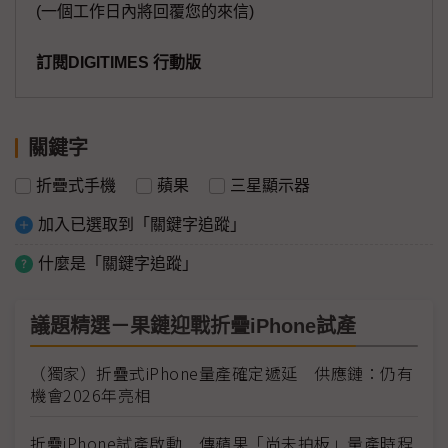
(一個工作日內將回覆您的來信)
訂閱DIGITIMES 行動版
關鍵字
折疊式手機
蘋果
三星顯示器
加入已選取到「關鍵字追蹤」
什麼是「關鍵字追蹤」
議題精選－果鏈迎戰折疊iPhone試產
（獨家）折疊式iPhone量產確定遞延 供應鏈：仍有
機會2026年亮相
折疊iPhone試產啟動 傳蘋果「尚未拍板」量產時程