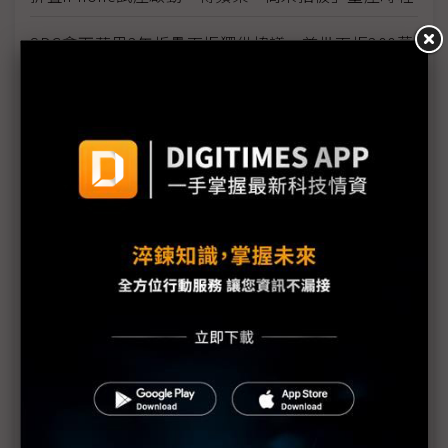
SDC拿下蘋果3年折疊面板獨供協議 首批面板300萬
片遠低預期
備戰蘋果折疊iPhone SDC斥資逾3,000億韓元補強
產線
蘋果折疊iPhone生產狀況說法不一 9月發表日程受
關注
工程技術遇挑戰 蘋果折疊iPhone出貨恐延期
蘋果首款折疊機傳已試產 折痕挑戰迎技術突破
SDC獨佔蘋果折疊OLED訂單 可望帶旺協力廠
蘋果折疊iPhone傳延後出貨 分階段策略因應技術與
供應鏈挑戰