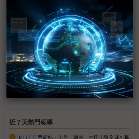
折疊機邁向「三強競逐」時代 三星獨霸地位受挑戰
零件價格急漲 2H26三星、蘋果折疊機售價恐超出預
期
蘋果與Android陣營力拱 折疊機2026銷售動能看俏
圖表1分鐘：蘋果折疊iPhone供應鏈
科技1分鐘：蘋果折疊-液態金屬軸承
科技1分鐘：唯一通過蘋果無折痕考驗——三星顯示
器Mont Flex技術
近７天熱門報導
MLCC訂單過熱、出貨比創高 村田示警全球AI基