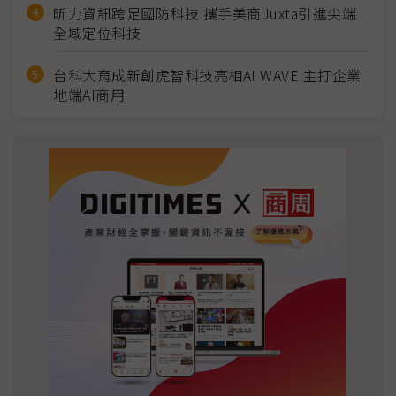
昕力資訊跨足國防科技 攜手美商Juxta引進尖端
全域定位科技
台科大育成新創虎智科技亮相AI WAVE 主打企業
地端AI商用