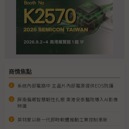
商情焦點
系統內部電路中 主晶片內部電源提供EOS防護
屏南偏鄉智慧韌性扎根 東港安泰醫院導入AI影像
辨識
英特蒙以新一代即時軟體推動工業控制革新