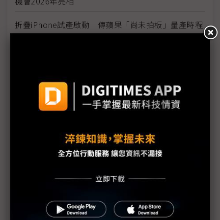
機會2026年亮相
折疊iPhone試產啟動 傳蘋果「尚未拍板」量產時程
SDC拿下蘋果3年折疊面板獨供協議 首批面板300萬
片遠低預期
備戰蘋果折疊iPhone SDC斥資逾3,000億韓元補強
產線
蘋果折疊iPhone生產狀況說法不一 9月發表日程受
關注
工程技術遇挑戰 蘋果折疊iPhone出貨恐延期
蘋果首款折疊機傳已試產 折痕挑戰迎技術突破
SDC獨佔蘋果折疊OLED訂單 可望帶旺協力廠