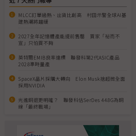
近７天熱門報導
MLCC訂單過熱、出貨比創高 村田示警全球AI基
建熱潮將趨緩
2027全年記憶體產能提前售罄 買家「祕而不
宣」只怕買不夠
英特爾EMIB良率達標 聯發科第2代ASIC產品
2028準時量產
SpaceX晶片採購大轉向 Elon Musk捨超微全面
採用NVIDIA
光進銅退更明確？ 聯發科估SerDes 448G為銅
線「最終戰場」