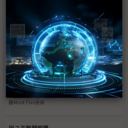
蘋果折疊iPhone傳延後出貨 分階段策略因應技術與
供應鏈挑戰
折疊機邁向「三強競逐」時代 三星獨霸地位受挑戰
零件價格急漲 2H26三星、蘋果折疊機售價恐超出預
期
蘋果與Android陣營力拱 折疊機2026銷售動能看俏
圖表1分鐘：蘋果折疊iPhone供應鏈
科技1分鐘：蘋果折疊-液態金屬軸承
科技1分鐘：唯一通過蘋果無折痕考驗——三星顯示
器Mont Flex技術