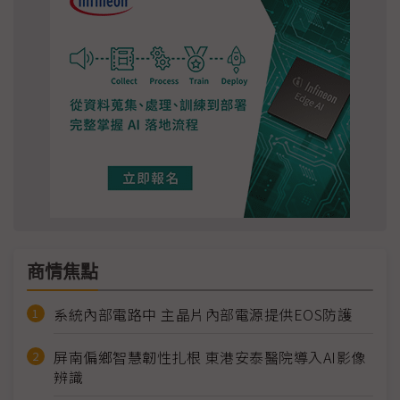
商情焦點
系統內部電路中 主晶片內部電源提供EOS防護
屏南偏鄉智慧韌性扎根 東港安泰醫院導入AI影像
辨識