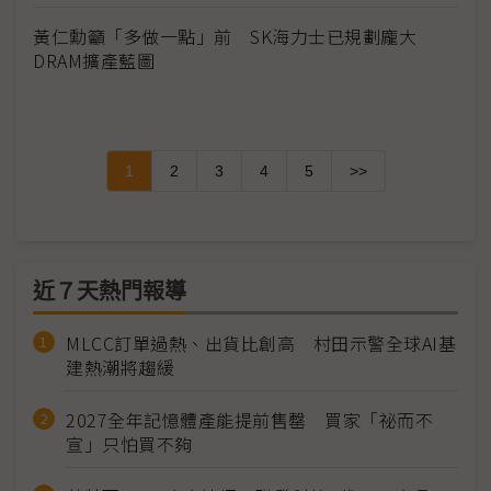
黃仁勳籲「多做一點」前 SK海力士已規劃龐大
DRAM擴產藍圖
1
2
3
4
5
>>
近７天熱門報導
MLCC訂單過熱、出貨比創高 村田示警全球AI基
建熱潮將趨緩
2027全年記憶體產能提前售罄 買家「祕而不
宣」只怕買不夠