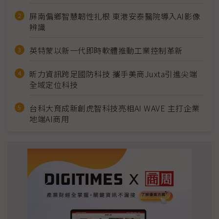
屏南偏鄉智慧韌性扎根 東港安泰醫院導入AI影像
辨識
英特蒙以新一代即時軟體推動工業控制革新
昕力資訊跨足國防科技 攜手美商Juxta引進尖端
全域定位科技
台科大育成新創虎智科技亮相AI WAVE 主打企業
地端AI商用