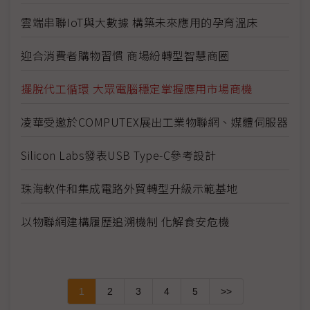
雲端串聯IoT與大數據 構築未來應用的孕育溫床
迎合消費者購物習慣 商場紛轉型智慧商圈
擺脫代工循環 大眾電腦穩定掌握應用市場商機
凌華受邀於COMPUTEX展出工業物聯網、媒體伺服器
Silicon Labs發表USB Type-C參考設計
珠海軟件和集成電路外貿轉型升級示範基地
以物聯網建構履歷追溯機制 化解食安危機
1
2
3
4
5
>>