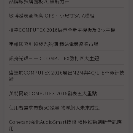
品牌廠採購面板2Q續航力升
敏博發表全新高IOPS、小尺寸SATA模組
技嘉COMPUTEX 2016展示全新主機板及Brix主機
宇帷國際引領發光熱潮 穩站電競產業市場
訊舟光輝三十：COMPUTEX強打四大主題
盛達於COMPUTEX 2016展出M2M與4G/LTE革命新技
術
英特爾於COMPUTEX 2016發表五大重點
使用者需求帶動5G發展 物聯網大未來成型
Conexant強化AudioSmart技術 積極推動創新音訊應
用