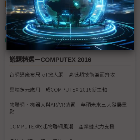
關鍵字
大眾電腦
Android
儀表板
加入已選取到「關鍵字追蹤」
什麼是「關鍵字追蹤」
議題精選－COMPUTEX 2016
台網通廠布局IoT撒大網 高低頻技術兼而齊攻
雲端多元應用 成COMPUTEX 2016新主軸
物聯網、機器人與AR/VR裝置 華碩未來三大發展重
點
COMPUTEX吹起物聯網風潮 產業鏈火力支援