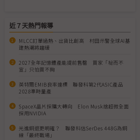
近７天熱門報導
MLCC訂單過熱、出貨比創高 村田示警全球AI基
建熱潮將趨緩
2027全年記憶體產能提前售罄 買家「祕而不
宣」只怕買不夠
英特爾EMIB良率達標 聯發科第2代ASIC產品
2028準時量產
SpaceX晶片採購大轉向 Elon Musk捨超微全面
採用NVIDIA
光進銅退更明確？ 聯發科估SerDes 448G為銅
線「最終戰場」