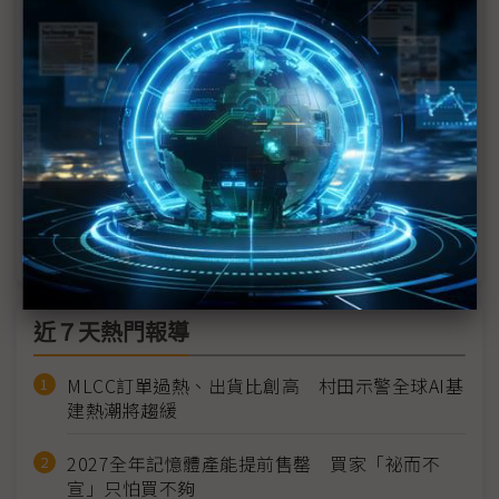
華為成長不受美制約 從MWC看2025戰略
遠傳：6G定義已有雛型 AI將成6G原生DNA
台灣大哥大解讀MWC 2025意涵
電信商承擔行動網基設逾8成投資 GSMA籲產業公平
分攤
近７天熱門報導
MLCC訂單過熱、出貨比創高 村田示警全球AI基
建熱潮將趨緩
2027全年記憶體產能提前售罄 買家「祕而不
宣」只怕買不夠