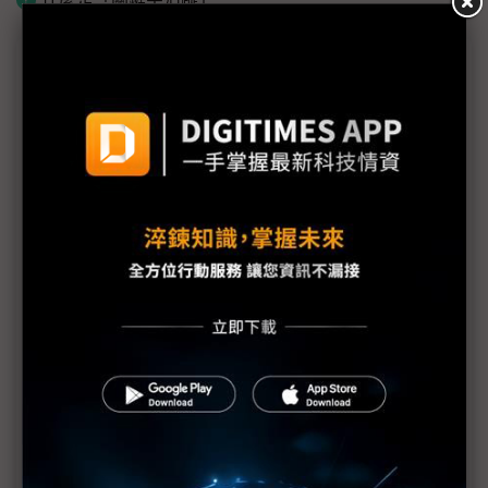
議題精選－通訊業年度風向球精要
MWC四天都說了什麼？通訊業年度風向球六大觀察
MWC由5G-A、AI挑大樑 電信業提前6G軍備賽
「機器間通訊」成下波重點 非地面網路苗頭指向6G
MWC 2025五大轉變：5G變現不易、脫鉤中國趨勢加
劇
中華電開發法律專用LLM 衛星部署進展顯著
無人機布局衛星通訊 耀登觀察有「重、能、穩」三
挑戰
MWC 2025不只AI NTN、O-RAN應用同為焦點