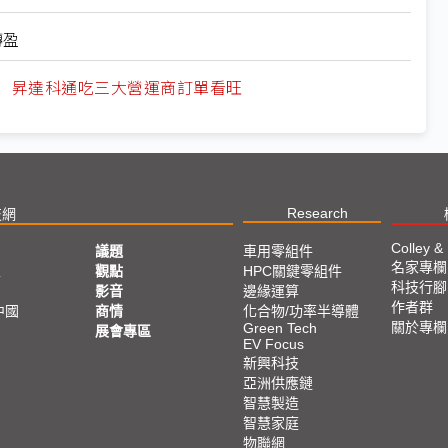
轉盈
量期 昇達科通吃三大營運商訂單看旺
Research
技網
Colley &
議題
車用零組件
名家專欄
亞
觀點
HPC關鍵零組件
科技行腳
影音
邊緣運算
作者群
中國
商情
化合物/功率半導體
關於專欄
Green Tech
展會專區
EV Focus
新興科技
亞洲供應鏈
智慧製造
智慧家庭
物聯網