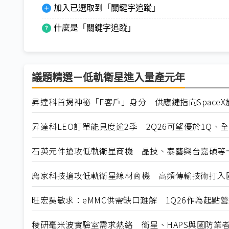
加入已選取到「關鍵字追蹤」
什麼是「關鍵字追蹤」
議題精選－低軌衛星進入量產元年
昇達科首揭神秘「F客戶」身分 供應鏈指向SpaceX放大器
昇達科LEO訂單能見度逾2季 2Q26可望優於1Q、
石英元件搶攻低軌衛星商機 晶技、泰藝與台嘉碩等卡
廌家科技搶攻低軌衛星線材商機 高頻傳輸技術打入
旺宏吳敏求：eMMC供需缺口難解 1Q26作為起點
稜研毫米波實驗室需求熱絡 衛星、HAPS與國防業