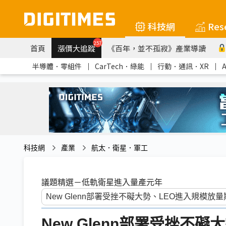
科技網
Res
257
首頁
漲價大追蹤
《百年，並不孤寂》產業導讀
半導體．零組件
｜
CarTech．綠能
｜
行動．通訊．XR
｜
科技網
產業
航太．衛星．軍工
議題精選－低軌衛星進入量產元年
New Glenn部署受挫不