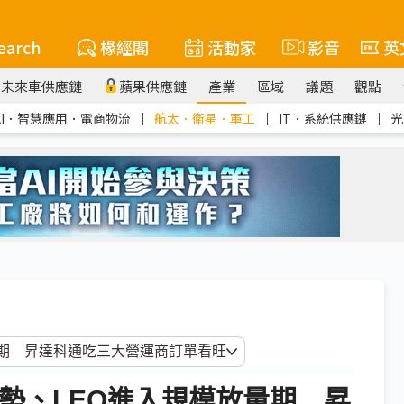
earch
椽經閣
活動家
影音
英
未來車供應鏈
蘋果供應鏈
產業
區域
議題
觀點
AI．智慧應用．電商物流
｜
航太．衛星．軍工
｜
IT．系統供應鏈
｜
光
礙大勢、LEO進入規模放量期 昇