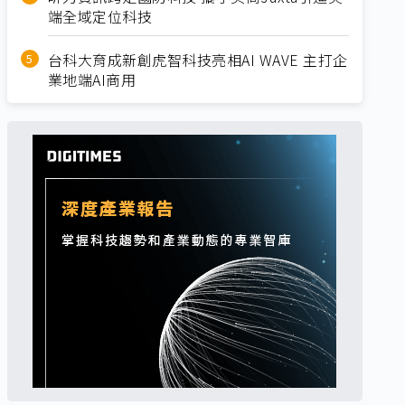
端全域定位科技
台科大育成新創虎智科技亮相AI WAVE 主打企
業地端AI商用