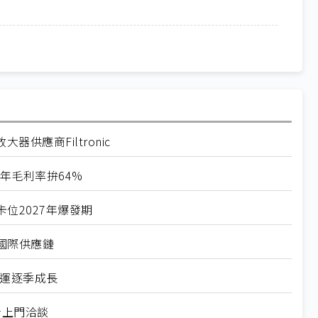
供應商Filtronic
全年毛利率拚64%
位2027年爆發期
國際供應鏈
營運逐季成長
者上門洽談