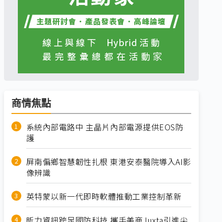
商情焦點
系統內部電路中 主晶片內部電源提供EOS防
護
屏南偏鄉智慧韌性扎根 東港安泰醫院導入AI影
像辨識
英特蒙以新一代即時軟體推動工業控制革新
昕力資訊跨足國防科技 攜手美商Juxta引進尖