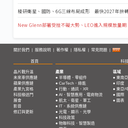
稜研衛星、國防、6G三線布局成形 最快2027年拚
New Glenn部署受挫不礙大勢、LEO進入規模放
關於我們
服務說明
著作權
隱私權
常見問題
|
|
|
|
|
首頁
科
晶片戰升溫
產業
區域
未來車供應鏈
●
半導體．零組件
●
東南
蘋果供應鏈
●
CarTech．綠能
●
印度
產業九宮格
●
行動．通訊．XR
●
東亞/
科技椽送門
●
AI．智慧應用．電商物流
●
國際
展會
●
航太．衛星．軍工
●
圖表
影音
●
IT．系統供應鏈
修訂與更新
●
光電．顯示．光學
●
科技政策
●
物聯科技．智慧製造