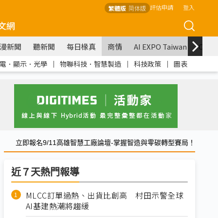
評估申請
登入
繁體版
简体版
文網
漫新聞
聽新聞
每日椽真
商情
AI EXPO Taiwan
COM
電．顯示．光學
｜
物聯科技．智慧製造
｜
科技政策
｜
圖表
立即報名9/11高雄智慧工廠論壇-掌握智造與零碳轉型賽局！
近７天熱門報導
MLCC訂單過熱、出貨比創高 村田示警全球
AI基建熱潮將趨緩