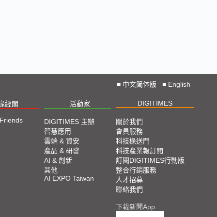
■
中文简体版
■
English
DIGITIMES
椽經閣
活動家
 Friends
DIGITIMES 主辦
關於我們
智慧應用
會員服務
雲端 & 資安
科技椽送門
產品 & 研發
科技產業報訂閱
AI & 創新
訂閱DIGITIMES行動版
其他
整合行銷服務
AI EXPO Taiwan
人才招募
聯絡我們
下載新聞App