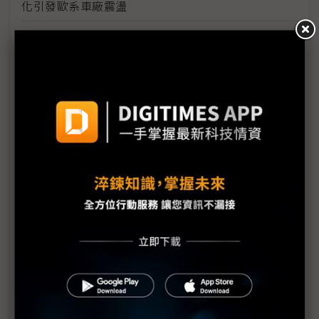
化引發歐系車廠震盪
Tim Cook宣布蘋果全數關稅退款 全額回流美國製造
與創新
關稅成本下調與皮卡需求支撐 通用汽車調升2026年
獲利展望
三星1Q26營益暴增逾700% 半導體與終端產品冰火
兩重天
政策協調不亞於產品創新 蘋果控險策劃Cook主外、
Ternus主內
川普關稅首筆退款預計5月11日發放 退稅平台CAPE
技術問題成焦點
日產FY25財測虧損收斂優於預期 汽車事業現金流轉
正