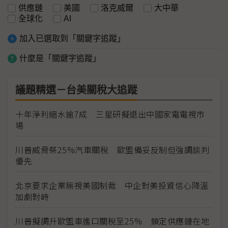
供應鏈
美國
洛克威爾
大中華
全球化
AI
加入已選取到「關鍵字追蹤」
什麼是「關鍵字追蹤」
議題精選－台美關稅大追蹤
十年淨利縮水逾7成 三星研擬退出中國家電電視市
場
川普威脅祭25%汽車關稅 歐盟備妥反制但強調談判
優先
北京要求企業無視美國制裁 中企對美投資信心降溫
加劇對峙
川普擬調升歐盟車進口關稅至25% 鎖定供應鏈在地