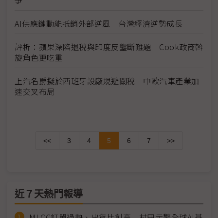
AI供應鏈動能抵銷外部逆風 台灣經濟逆勢成長
評析：蘋果深陷退稅與印度反壟斷難題 Cook政商斡
旋角色更吃重
上汽名爵擬於西班牙設廠規避關稅 中歐汽車產業加
速交叉布局
<<
3
4
5
6
7
>>
近７天熱門報導
MLCC訂單過熱、出貨比創高 村田示警全球AI基