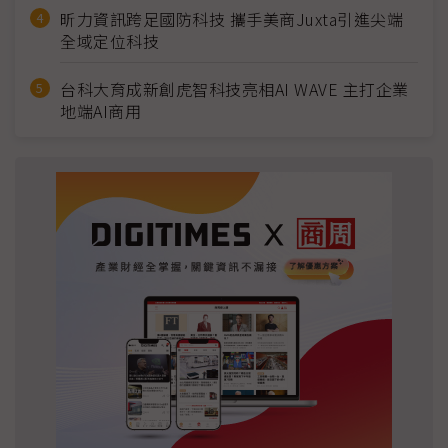
昕力資訊跨足國防科技 攜手美商Juxta引進尖端
全域定位科技
台科大育成新創虎智科技亮相AI WAVE 主打企業
地端AI商用