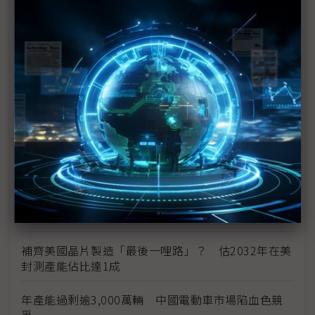
豐田靠HEV撐起全球銷售 車市轉型進入多路徑時代
供不應求與運輸成本推升 福特六和預告26年式美製
車價格調漲
美系政策擾動、中系產能過剩 全球車市結構性風險
升溫
加拿大總理拒簽不平等貿易協議 強調美加談判不急
於求成
借道策略結合供應鏈重組 中系車廠突圍美國貿易高
牆
補齊美國晶片製造「最後一哩路」？ 估2032年在美
封測產能佔比達1成
年產能過剩逾3,000萬輛 中國電動車市場陷血色競
爭