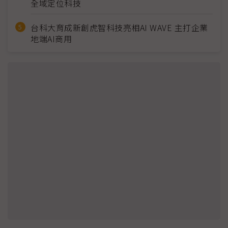
全域定位科技
台科大育成新創虎智科技亮相AI WAVE 主打企業
地端AI商用