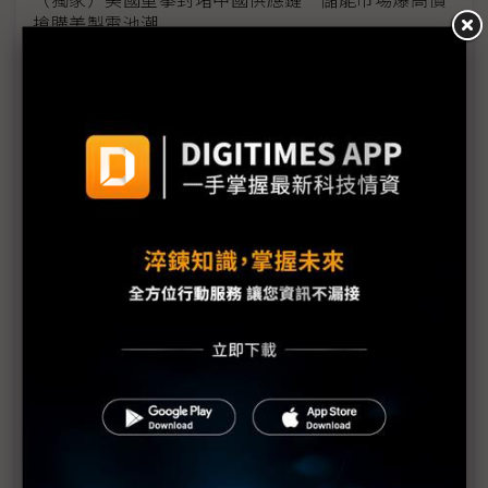
搶購美製電池潮
美國汽車關稅衝擊擴大 車廠赴美投資面臨「四大阻
礙」
不只澳洲稀土 雙日評估寮國、柬埔寨與越南稀土投
資分散風險
歐盟評估加入矽盛世宣言 強化AI與半導體供應鏈安
全布局
北美貿易陷十字路口 加中EV協議暗添堵USMCA談
判？
觀察：從川習會隨團美企名單 看川普外交口袋裡的
「務實交易」
加拿大鬆綁中國電動車關稅 吉利Lotus率先出航、
Tesla疑「偷樑換柱」搶先降價