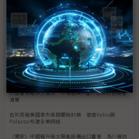
川普關稅違法啟動退款 已核發355億美元
川普全球關稅死裡逃生 聯邦法院暫維持10%關稅徵
收
美國商會示警中國產業政策衝擊擴大 G7恐流失
6,500億美元製造產值
川普10%全球關稅遭裁違法 美國政府提緊急申請力
保談判籌碼至7月
川習會焦點多方猜測 半導體與AI晶片恐非白宮願望
清單
吉利突破美國車市高額關稅封鎖 借道Volvo與
Polestar布建全美網絡
（獨家）中國擬升級太陽能設備出口審查 為川普訪