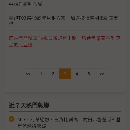
中預作談判布局
零跑T03祭49歐元月租方案 加速擴張德國電動車市
場
馬來西亞整車EV進口新規將上路 恐使民眾買不到便
宜的比亞迪
<<
1
2
3
4
5
>>
近７天熱門報導
MLCC訂單過熱、出貨比創高 村田示警全球AI基
建熱潮將趨緩