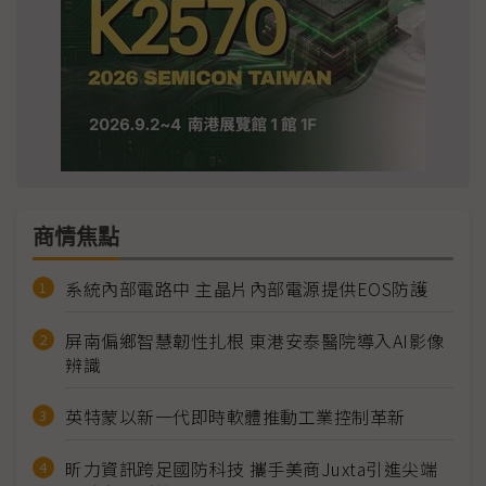
商情焦點
系統內部電路中 主晶片內部電源提供EOS防護
屏南偏鄉智慧韌性扎根 東港安泰醫院導入AI影像
辨識
英特蒙以新一代即時軟體推動工業控制革新
昕力資訊跨足國防科技 攜手美商Juxta引進尖端