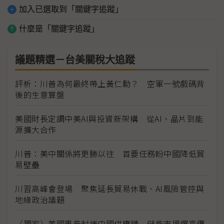
加入已選取到「關鍵字追蹤」
什麼是「關鍵字追蹤」
議題精選－台美關稅大追蹤
評析：川普為何最終帶上黃仁勳？ 空軍一號戲碼背
後的生意算盤
美國財長定調中美AI與投資新架構 從AI、晶片到能
源擴大合作
川普：美中關係將更勝以往 首要任務盼中國降低貿
易壁壘
川習高峰會登場 聚焦延長貿易休戰、AI風險管控與
地緣政治議題
（獨家）美國重拳封堵中國供應鏈 儲能市場爆高價