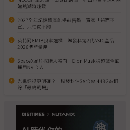
建熱潮將趨緩
2027全年記憶體產能提前售罄 買家「祕而不
宣」只怕買不夠
英特爾EMIB良率達標 聯發科第2代ASIC產品
2028準時量產
SpaceX晶片採購大轉向 Elon Musk捨超微全面
採用NVIDIA
光進銅退更明確？ 聯發科估SerDes 448G為銅
線「最終戰場」