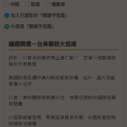
中國
歐盟
電動車
加入已選取到「關鍵字追蹤」
什麼是「關鍵字追蹤」
議題精選－台美關稅大追蹤
評析：川普為何最終帶上黃仁勳？ 空軍一號戲碼背
後的生意算盤
美國財長定調中美AI與投資新架構 從AI、晶片到能
源擴大合作
川普：美中關係將更勝以往 首要任務盼中國降低貿
易壁壘
川習高峰會登場 聚焦延長貿易休戰、AI風險管控與
地緣政治議題