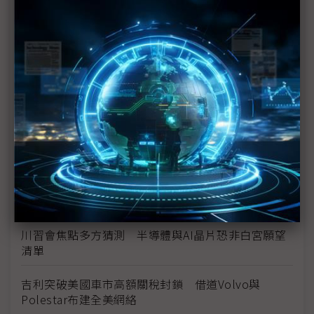
加拿大鬆綁中國電動車關稅 吉利Lotus率先出航、
Tesla疑「偷樑換柱」搶先降價
川普關稅違法啟動退款 已核發355億美元
川普全球關稅死裡逃生 聯邦法院暫維持10%關稅徵
收
美國商會示警中國產業政策衝擊擴大 G7恐流失
6,500億美元製造產值
川普10%全球關稅遭裁違法 美國政府提緊急申請力
保談判籌碼至7月
川習會焦點多方猜測 半導體與AI晶片恐非白宮願望
清單
吉利突破美國車市高額關稅封鎖 借道Volvo與
Polestar布建全美網絡