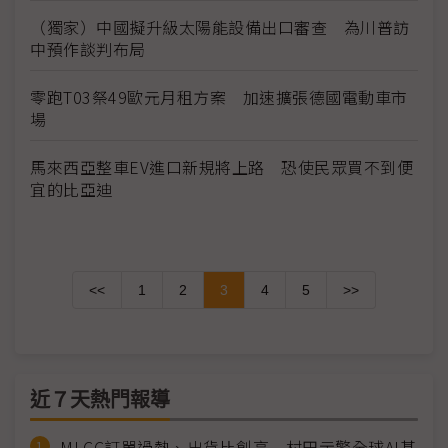
（獨家）中國擬升級太陽能設備出口審查 為川普訪
中預作談判布局
零跑T03祭49歐元月租方案 加速擴張德國電動車市
場
馬來西亞整車EV進口新規將上路 恐使民眾買不到便
宜的比亞迪
<<
1
2
3
4
5
>>
近７天熱門報導
MLCC訂單過熱、出貨比創高 村田示警全球AI基