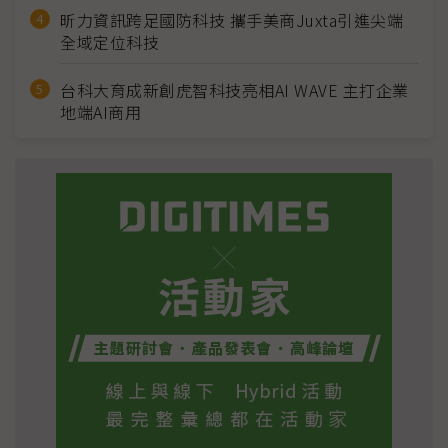
昕力資訊跨足國防科技 攜手美商Juxta引進尖端
全域定位科技
台科大育成新創虎智科技亮相AI WAVE 主打企業
地端AI商用