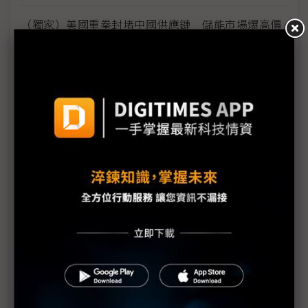
（獨家）美國重拳封堵中國供應鏈 儲能市場爆高價
搶購美製電池潮
美國汽車關稅衝擊擴大 車廠赴美投資面臨「四大阻
礙」
不只澳洲稀土 雙日評估寮國、柬埔寨與越南稀土投
資分散風險
歐盟評估加入矽盛世宣言 強化AI與半導體供應鏈安
全布局
北美貿易陷十字路口 加中EV協議暗添堵USMCA談
判？
觀察：從川習會隨團美企名單 看川普外交口袋裡的
「務實交易」