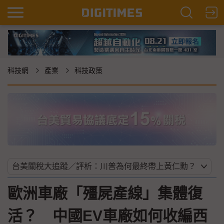
科技網
產業
科技政策
歐洲車廠「殭屍產線」集體復
活？ 中國EV車廠如何收編西