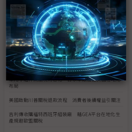
受惠美國AI投資風潮 2025日企業績多創新高
週末新聞速寫：傳蘋果與英特爾達晶片代工協議｜任
天堂預告Switch 2漲價｜美歐貿易協議進入倒數
加拿大擬設中國電動車進口配額 比亞迪、Tesla恐面
臨進口限制
南韓淪為中國電動車出海跳板？ 極氪、小米等業者
緊盯進軍時機
車用零組件高關稅常態化 日系車廠加速美國在地化
布局
美國啟動川普關稅退款流程 消費者後續權益引關注
吉利傳收購福特西班牙組裝廠 藉GEA平台在地化生
產規避歐盟關稅