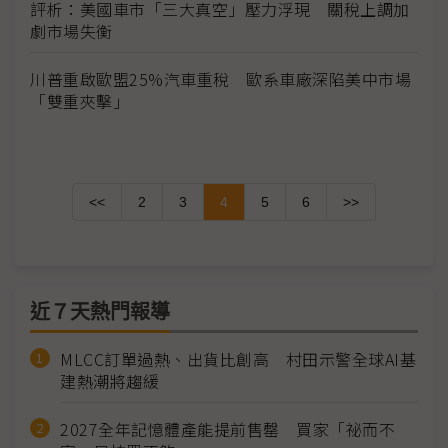
評析：美國車市「三大真空」壓力浮現 關稅上調加
劇市場失衡
川普重啟歐盟25%汽車重稅 歐系車廠深陷美中市場
「雙重夾擊」
<<
2
3
4
5
6
>>
近７天熱門報導
MLCC訂單過熱、出貨比創高 村田示警全球AI基
建熱潮將趨緩
2027全年記憶體產能提前售罄 買家「祕而不