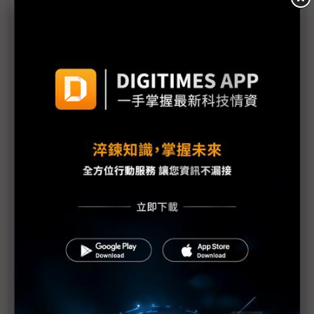
WTO數位貿易共識未果 美日韓19國另組「電商零關
稅聯盟」
台廠赴美投資超預期 政府備妥500億美元融資額度
「代理AI取代中階白領？」專訪洛克威爾大中華區
CEO談台廠全球化布局挑戰
觀察：川習北京會晤前瞻 台灣供應鏈位處心臟地帶
歐盟尚未批准貿易協議 川普：美國獨立日是最後期
限
川普10%全球關稅遭判違法 但暫時僅發布小範圍禁
令
川普訪中CEO隨行團名單曝光 黃仁勳、Tim Cook入
列