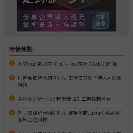
商情焦點
系統內部電路中 主晶片內部電源提供EOS防護
屏南偏鄉智慧韌性扎根 東港安泰醫院導入AI影像
辨識
英特蒙以新一代即時軟體推動工業控制革新
昕力資訊跨足國防科技 攜手美商Juxta引進尖端
全域定位科技