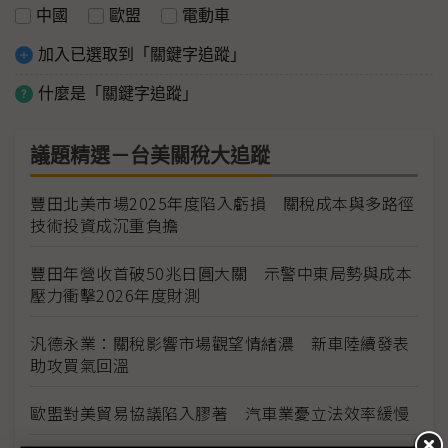
中國
歐盟
電動車
加入已選取到「關鍵字追蹤」
什麼是「關鍵字追蹤」
議題精選－台美關稅大追蹤
豐田北美市場2025年度陷入虧損 關稅成本與多路徑
技術投資成沉重負擔
豐田年營收首破50兆日圓大關 示警中東局勢與成本
壓力衝擊2026年度財測
汎德永業：關稅影響市場觀望情緒濃 新車陸續發表
助攻買氣回溫
歐盟對美貿易協議陷入膠著 汽車業憂立法效率緩慢