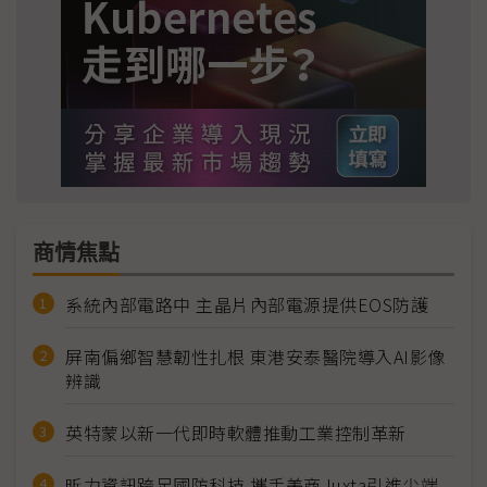
商情焦點
系統內部電路中 主晶片內部電源提供EOS防護
屏南偏鄉智慧韌性扎根 東港安泰醫院導入AI影像
辨識
英特蒙以新一代即時軟體推動工業控制革新
昕力資訊跨足國防科技 攜手美商Juxta引進尖端