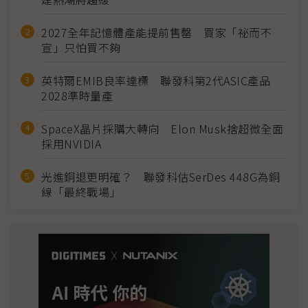
2027全年記憶體產能提前售罄 買家「祕而不
宣」只怕買不夠
英特爾EMIB良率達標 聯發科第2代ASIC產品
2028準時量產
SpaceX晶片採購大轉向 Elon Musk捨超微全面
採用NVIDIA
光進銅退更明確？ 聯發科估SerDes 448G為銅
線「最終戰場」