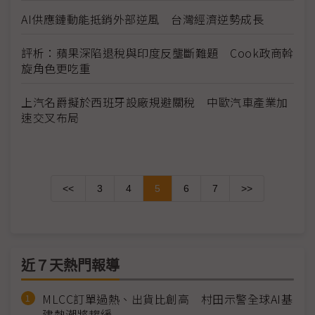
AI供應鏈動能抵銷外部逆風 台灣經濟逆勢成長
評析：蘋果深陷退稅與印度反壟斷難題 Cook政商斡
旋角色更吃重
上汽名爵擬於西班牙設廠規避關稅 中歐汽車產業加
速交叉布局
<<
3
4
5
6
7
>>
近７天熱門報導
MLCC訂單過熱、出貨比創高 村田示警全球AI基
建熱潮將趨緩