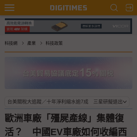
科技網
產業
科技政策
歐洲車廠「殭屍產線」集體復
活？ 中國EV車廠如何收編西