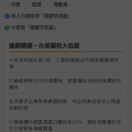
中國
歐盟
電動車
加入已選取到「關鍵字追蹤」
什麼是「關鍵字追蹤」
議題精選－台美關稅大追蹤
十年淨利縮水逾7成 三星研擬退出中國家電電視市
場
川普威脅祭25%汽車關稅 歐盟備妥反制但強調談判
優先
北京要求企業無視美國制裁 中企對美投資信心降溫
加劇對峙
川普擬調升歐盟車進口關稅至25% 鎖定供應鏈在地
化引發歐系車廠震盪