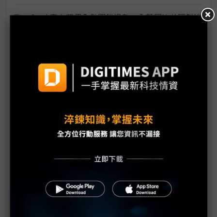
Tim Cook宣布蘋果全數關稅退款 全額回流美國製造
與創新
關稅成本下調與皮卡需求支撐 通用汽車調升2026年
獲利展望
三星1Q26營益暴增逾700% 半導體與終端產品冰火
兩重天
政策協調不亞於產品創新 蘋果控險策劃Cook主外、
Ternus主內
川普關稅首筆退款預計5月11日發放 退稅平台CAPE
技術問題成焦點
日產FY25財測虧損收斂優於預期 汽車事業現金流轉
正