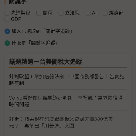
關鍵字
先進製程
關稅
立法院
AI
經濟部
GDP
加入已選取到「關鍵字追蹤」
什麼是「關鍵字追蹤」
議題精選－台美關稅大追蹤
針對歐盟工業加速器法案 中國商務部警告：若實施
將反制
Volvo看好關稅議題逐步明朗 林裕凱：需求恢復僅
時間問題
評析：蘋果稅在印度踢鐵板恐遭罰天價380億美
元？ 再祭出「川普牌」突圍