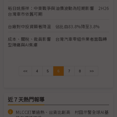
裕日姚振祥：中東戰爭與油價波動為短期影響 2H26
台灣車市依舊可期
台廠對中投資顯著降溫 佔比自83.8%降至3.8%
成本、關稅、裁員影響 台灣汽車零組件業者面臨轉
型陣痛與AI焦慮
<<
4
5
6
7
8
>>
近７天熱門報導
MLCC訂單過熱、出貨比創高 村田示警全球AI基