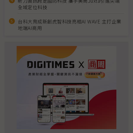
昕力資訊跨足國防科技 攜手美商Juxta引進尖端
全域定位科技
台科大育成新創虎智科技亮相AI WAVE 主打企業
地端AI商用