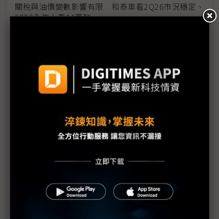
關稅與油價變數影響有限 和泰車看2Q26市況穩定、
2026全年上看44萬輛
海外建廠趨勢興起 美系自動化大廠指人才與生態系
成隱形挑戰
台廠踴躍發放股利並調高薪資 人均GDP上看4.4萬美
元
川普點評關稅退稅：不申請才是聰明舉動
美國非法關稅退款作業費時 蘋果預計3Q26才能領回
部分款項
美國啟動川普關稅退款平台 進口商須自負申報正確
性責任
日產新款EV馬達重稀土用量減9成 大幅降低中國供
應風險