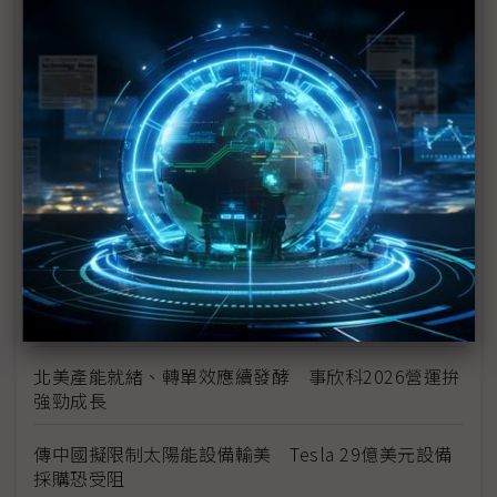
加速製造業回流 美國研議收緊汽車進口規則
美國海關將啟動退稅 陷酷寒邊界車業迎來小額續命
錢
全球需求放緩結構未變 高油價恐難持續
太陽誘電MLCC喊漲 村田成關鍵風向球、三星電機
伺機而動
Stellantis考慮重啟與東風汽車合作 在中國、歐洲共
同造車
北美產能就緒、轉單效應續發酵 事欣科2026營運拚
強勁成長
傳中國擬限制太陽能設備輸美 Tesla 29億美元設備
採購恐受阻