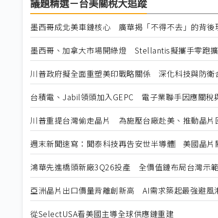
議題精選－台美關稅大追蹤
墨西哥成北美車鏈核心 廣華揭「不得不去」的背後
墨西哥、加拿大市場開綠燈 Stellantis擬攜手零跑
川普政府擬全面重塑美印戰略關係 深化科技與防衛
台積電、Jabil領頭加入GEPC 電子業聯手因應關
川普重提台灣偷走晶片 為施壓台廠赴美、推動晶片
週末新聞速寫：聞泰科技再告安世半導體︳美國晶片關稅暫
鴻華先進橋頭新廠3Q26投產 全價值鏈布局台灣示
亞洲晶片出口價量背離創新高 AI需求築起最強避風
從SelectUSA看美國主導全球供應鏈重建