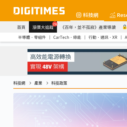
科技網
Res
259
首頁
漲價大追蹤
《百年，並不孤寂》產業導讀
半導體．零組件
｜
CarTech．綠能
｜
行動．通訊．XR
｜
科技網
產業
科技政策