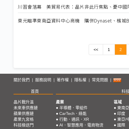
川習會落幕 美貿易代表：晶片非此行焦點、憂中國
東元瞄準東南亞資料中心商機 購併Dynaset、檳城B
<<
1
2
關於我們
服務說明
著作權
隱私權
常見問題
|
|
|
|
|
首頁
科
晶片戰升溫
產業
區域
未來車供應鏈
●
半導體．零組件
●
東南
蘋果供應鏈
●
CarTech．綠能
●
印度
產業九宮格
●
行動．通訊．XR
●
東亞/
科技椽送門
●
AI．智慧應用．電商物流
●
國際