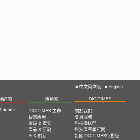
■
中文简体版
■
English
DIGITIMES
椽經閣
活動家
 Friends
DIGITIMES 主辦
關於我們
智慧應用
會員服務
雲端 & 資安
科技椽送門
產品 & 研發
科技產業報訂閱
AI & 創新
訂閱DIGITIMES行動版