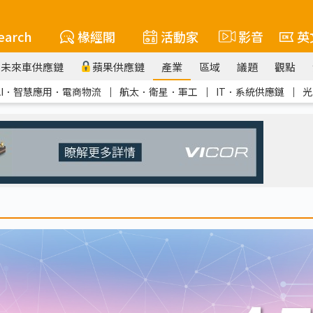
earch
椽經閣
活動家
影音
英
未來車供應鏈
蘋果供應鏈
產業
區域
議題
觀點
AI．智慧應用．電商物流
｜
航太．衛星．軍工
｜
IT．系統供應鏈
｜
光