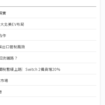
現實
擴大北美EV布局
合作
稅與出口管制風險
回流鋪路？
緩上路︳Switch 2備貨增20%
範市場
港