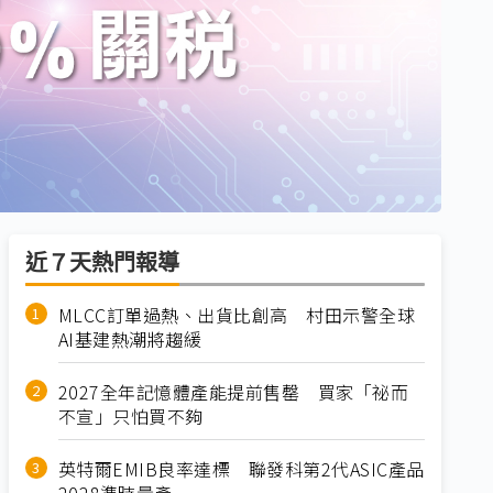
近７天熱門報導
MLCC訂單過熱、出貨比創高 村田示警全球
AI基建熱潮將趨緩
2027全年記憶體產能提前售罄 買家「祕而
不宣」只怕買不夠
英特爾EMIB良率達標 聯發科第2代ASIC產品
2028準時量產