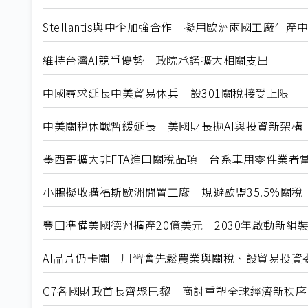
Stellantis與中企加強合作 擬用歐洲兩國工廠生產
維持台灣AI競爭優勢 政院承諾擴大相關支出
中國尋求延長中美貿易休兵 設301關稅接受上限
中美關稅休戰暫緩延長 美國財長拋AI與投資新架構
墨西哥擴大非FTA進口關稅品項 台系車用零件業者
小鵬擬收購福斯歐洲閒置工廠 規避歐盟35.5%關稅
豐田準備美國德州擴產20億美元 2030年啟動新組
AI晶片仍卡關 川習會先鬆農業與關稅、設貿易投資
G7各國財政首長齊聚巴黎 商討重塑全球經濟新秩序