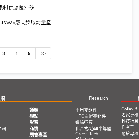
限制供應鏈外移
usway廠同步啟動量產
3
4
5
>>
Research
技網
Colley &
議題
車用零組件
名家專欄
亞
觀點
HPC關鍵零組件
科技行腳
影音
邊緣運算
作者群
中國
商情
化合物/功率半導體
關於專欄
Green Tech
展會專區
EV Focus