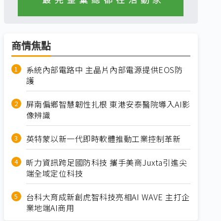
商情焦點
系統內部電路中 主晶片內部電源提供EOS防
護
屏南偏鄉智慧韌性扎根 東港安泰醫院導入AI影
像辨識
英特蒙以新一代即時軟體推動工業控制革新
昕力資訊跨足國防科技 攜手美商Juxta引進尖
端全域定位科技
台科大育成新創虎智科技亮相AI WAVE 主打企
業地端AI商用