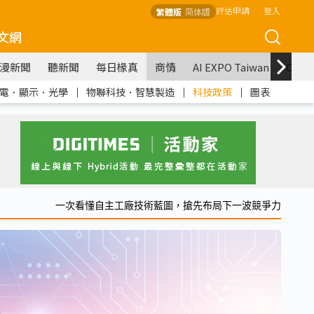
評估申請
登入
繁體版
简体版
文網
漫新聞
聽新聞
每日椽真
商情
AI EXPO Taiwan
COM
電．顯示．光學
｜
物聯科技．智慧製造
｜
科技政策
｜
圖表
一次看懂自主工廠技術藍圖，搶先布局下一波競爭力