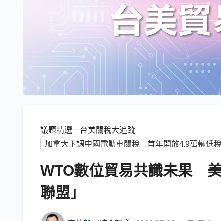
議題精選－台美關稅大追蹤
WTO數位貿易共識未果 美
聯盟」