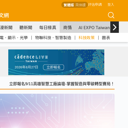
評估申請
登入
繁體版
简体版
文網
漫新聞
聽新聞
每日椽真
商情
AI EXPO Taiwan
COM
電．顯示．光學
｜
物聯科技．智慧製造
｜
科技政策
｜
圖表
立即報名9/11高雄智慧工廠論壇-掌握智造與零碳轉型賽局！