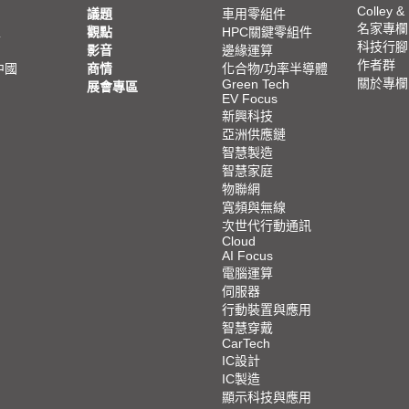
Colley &
議題
車用零組件
名家專欄
亞
觀點
HPC關鍵零組件
科技行腳
影音
邊緣運算
作者群
中國
商情
化合物/功率半導體
關於專欄
Green Tech
展會專區
EV Focus
新興科技
亞洲供應鏈
智慧製造
智慧家庭
物聯網
寬頻與無線
次世代行動通訊
Cloud
AI Focus
電腦運算
伺服器
行動裝置與應用
智慧穿戴
CarTech
IC設計
IC製造
顯示科技與應用