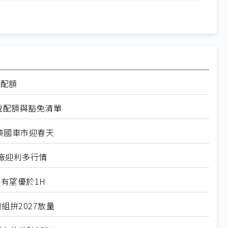
率配額
稅配額與豁免清單
美國車市迎春天
廠迎利多行情
有望優於1H
組拚2027放量