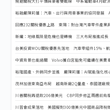
規避關稅大打平價與豪奢雙戰線 中系電動車4月歐洲
裕融嚴陳莉蓮：汽車、出行與用車事業的協同發展 A
回應232關稅優惠上路 東陽：對台灣汽車零件產業
新纖：地緣風險是危機也是轉機 三大布局推進成長
台美投資MOU關稅優惠先落地 汽車零組件15%、
中資背景也能過關 Volvo獲白宮豁免可繼續在美賣
裕隆國產、外銷同步並進 嚴陳莉蓮：AI賦能強化核
茂林加速東南亞布局 越南新廠2Q量產、泰國建廠
川普關稅再退款206億美元 CBP同步修正兩週前烏
川習會成果落地 美國擬對300億美元中國商品降稅