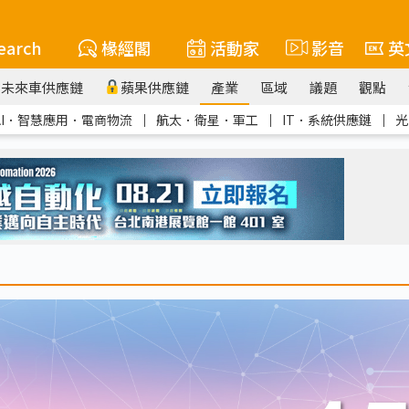
earch
椽經閣
活動家
影音
英
未來車供應鏈
蘋果供應鏈
產業
區域
議題
觀點
AI．智慧應用．電商物流
｜
航太．衛星．軍工
｜
IT．系統供應鏈
｜
光