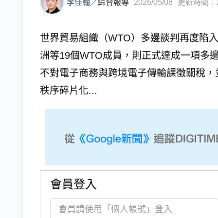
李佳翰
／
綜合報導
2026/05/08
更新時間：202
世界貿易組織（WTO）多邊談判再度陷
洲等19個WTO成員，則正式達成一項多邊協議（pl
不對電子商務與跨境電子傳輸課徵關稅，
秩序碎片化...
會員登入