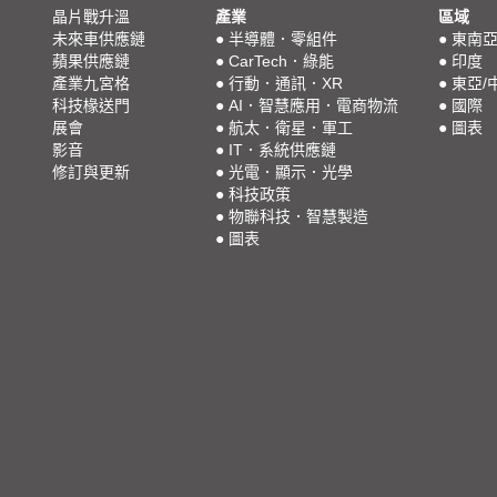
晶片戰升溫
產業
區域
未來車供應鏈
●
半導體．零組件
●
東南
蘋果供應鏈
●
CarTech．綠能
●
印度
產業九宮格
●
行動．通訊．XR
●
東亞/
科技椽送門
●
AI．智慧應用．電商物流
●
國際
展會
●
航太．衛星．軍工
●
圖表
影音
●
IT．系統供應鏈
修訂與更新
●
光電．顯示．光學
●
科技政策
●
物聯科技．智慧製造
●
圖表