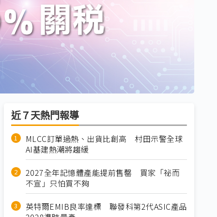
近７天熱門報導
MLCC訂單過熱、出貨比創高 村田示警全球
AI基建熱潮將趨緩
2027全年記憶體產能提前售罄 買家「祕而
不宣」只怕買不夠
英特爾EMIB良率達標 聯發科第2代ASIC產品
2028準時量產