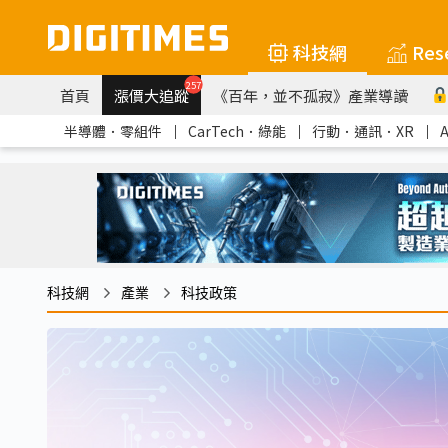
科技網
Res
257
首頁
漲價大追蹤
《百年，並不孤寂》產業導讀
半導體．零組件
｜
CarTech．綠能
｜
行動．通訊．XR
｜
科技網
產業
科技政策