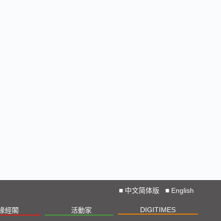
■
中文简体版
■
English
DIGITIMES
椽經閣
活動家