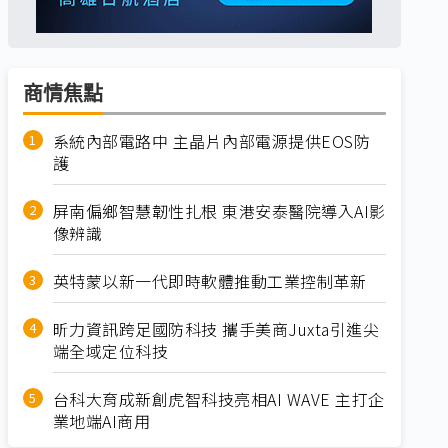
商情焦點
系統內部電路中 主晶片內部電源提供EOS防
護
屏南偏鄉智慧韌性扎根 東港安泰醫院導入AI影
像辨識
英特蒙以新一代即時軟體推動工業控制革新
昕力資訊跨足國防科技 攜手美商Juxta引進尖
端全域定位科技
台科大育成新創虎智科技亮相AI WAVE 主打企
業地端AI商用