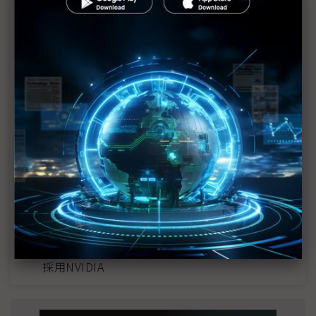
近７天熱門報導
MLCC訂單過熱、出貨比創高 村田示警全球AI基
建熱潮將趨緩
2027全年記憶體產能提前售罄 買家「祕而不
宣」只怕買不夠
英特爾EMIB良率達標 聯發科第2代ASIC產品
2028準時量產
光進銅退更明確？ 聯發科估SerDes 448G為銅
線「最終戰場」
SpaceX晶片採購大轉向 Elon Musk捨超微全面
採用NVIDIA