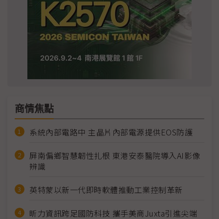
商情焦點
系統內部電路中 主晶片內部電源提供EOS防護
屏南偏鄉智慧韌性扎根 東港安泰醫院導入AI影像
辨識
英特蒙以新一代即時軟體推動工業控制革新
昕力資訊跨足國防科技 攜手美商Juxta引進尖端