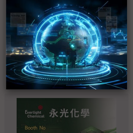
2027全年記憶體產能提前售罄 買家「祕而不
宣」只怕買不夠
英特爾EMIB良率達標 聯發科第2代ASIC產品
2028準時量產
SpaceX晶片採購大轉向 Elon Musk捨超微全面
採用NVIDIA
光進銅退更明確？ 聯發科估SerDes 448G為銅
線「最終戰場」