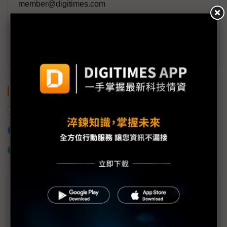
member@digitimes.com
(一個工作日內將回覆您的來信)
訂閱DIGITIMES 行動版
關鍵字
電動車
中國
鋰電池
加入已選取到「關鍵字追蹤」
什麼是「關鍵字追蹤」
近７天熱門報導
MLCC訂單過熱、出貨比創高 村田示警全球AI基
建熱潮將趨緩