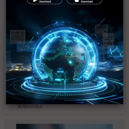
近７天熱門報導
MLCC訂單過熱、出貨比創高 村田示警全球AI基
建熱潮將趨緩
2027全年記憶體產能提前售罄 買家「祕而不
宣」只怕買不夠
英特爾EMIB良率達標 聯發科第2代ASIC產品
2028準時量產
光進銅退更明確？ 聯發科估SerDes 448G為銅
線「最終戰場」
SpaceX晶片採購大轉向 Elon Musk捨超微全面
採用NVIDIA