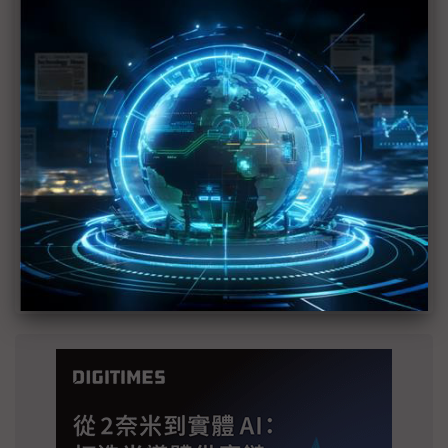
建熱潮將趨緩
2027全年記憶體產能提前售罄 買家「祕而不
宣」只怕買不夠
英特爾EMIB良率達標 聯發科第2代ASIC產品
2028準時量產
光進銅退更明確？ 聯發科估SerDes 448G為銅
線「最終戰場」
SpaceX晶片採購大轉向 Elon Musk捨超微全面
採用NVIDIA