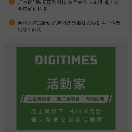
昕力資訊跨足國防科技 攜手美商Juxta引進尖端
全域定位科技
台科大育成新創虎智科技亮相AI WAVE 主打企業
地端AI商用