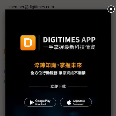
member@digitimes.com
(一個工作日內將回覆您的來信)
訂閱DIGITIMES 行動版
關鍵字
AI
加入已選取到「關鍵字追蹤」
什麼是「關鍵字追蹤」
近７天熱門報導
MLCC訂單過熱、出貨比創高 村田示警全球AI基