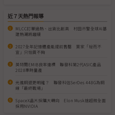
近７天熱門報導
MLCC訂單過熱、出貨比創高 村田示警全球AI基
建熱潮將趨緩
2027全年記憶體產能提前售罄 買家「祕而不
宣」只怕買不夠
英特爾EMIB良率達標 聯發科第2代ASIC產品
2028準時量產
光進銅退更明確？ 聯發科估SerDes 448G為銅
線「最終戰場」
SpaceX晶片採購大轉向 Elon Musk捨超微全面
採用NVIDIA