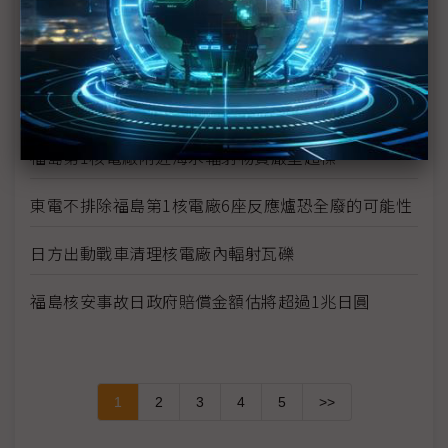
福島23日清晨發生規模5餘震 日方表示不影響福島
核電廠復原作業
日相菅直人說明福島第1核電廠反應爐現況
福島第1核電廠附近海水輻射物質嚴重超標
東電不排除福島第1核電廠6座反應爐恐全廢的可能性
日方出動戰車清理核電廠內輻射瓦礫
福島核安事故日政府賠償金額估將超過1兆日圓
1
2
3
4
5
>>