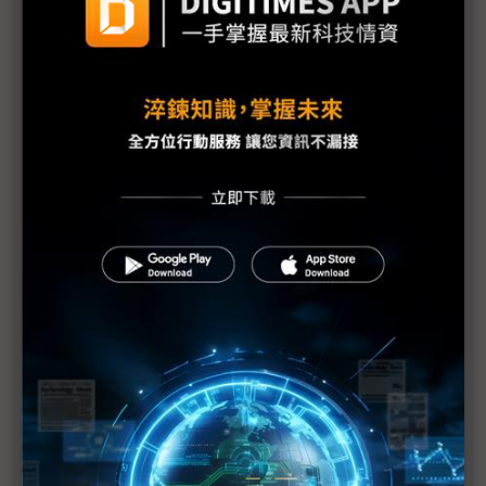
福島核爐恐再臨界？部分媒體何苦斷章取義？
東電：福島第1核電廠地下水受到污染
IAEA上修福島核電廠疏散區碘131數值
福島第1核電廠可能整個封廠
福島核電廠第1~4號反應爐將廢爐
福島核災沒完沒了 電廠周邊驗出鈽
1千萬倍輻射量搞烏龍 東電下修至10萬倍
福島1號核電廠1、2號爐污水出現輻射濃度超標
福島第1核電廠3號機傳有3名員工受輻射污染 2名送
醫