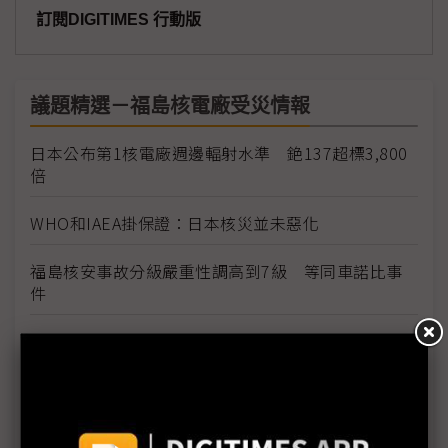
訂閱DIGITIMES 行動版
議題精選－福島核電廠受災情報
日本公布第1核電廠週邊輻射水準 銫137超標3,800
倍
WHO和IAEA掛保證：日本核災並未惡化
福島核安事故分級嚴重性調高到7級 等同車諾比事
件
同為7級 福島外洩輻射僅車諾比的10% 日官房長
官就嚴重性升級向大眾致歉
1號機核心恐損毀70% IAEA：日本核電廠情況仍非
常嚴重