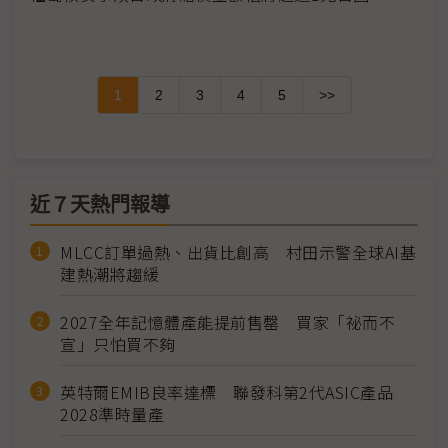
1
2
3
4
5
>>
近７天熱門報導
MLCC訂單過熱、出貨比創高 村田示警全球AI基
建熱潮將趨緩
2027全年記憶體產能提前售罄 買家「祕而不
宣」只怕買不夠
英特爾EMIB良率達標 聯發科第2代ASIC產品
2028準時量產