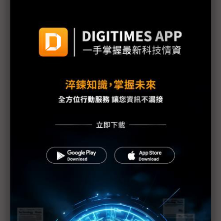
同為7級 福島外洩輻射僅車諾比的10% 日官房長
官就嚴重性升級向大眾致歉
1號機核心恐損毀70% IAEA：日本核電廠情況仍非
常嚴重
福島核爐恐再臨界？部分媒體何苦斷章取義？
東電：福島第1核電廠地下水受到污染
IAEA上修福島核電廠疏散區碘131數值
福島第1核電廠可能整個封廠
福島核電廠第1~4號反應爐將廢爐
福島核災沒完沒了 電廠周邊驗出鈽