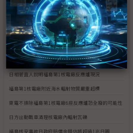
1千萬倍輻射量搞烏龍 東電下修至10萬倍
福島1號核電廠1、2號爐污水出現輻射濃度超標
福島第1核電廠3號機傳有3名員工受輻射污染 2名送
醫
福島23日清晨發生規模5餘震 日方表示不影響福島
核電廠復原作業
日相菅直人說明福島第1核電廠反應爐現況
福島第1核電廠附近海水輻射物質嚴重超標
東電不排除福島第1核電廠6座反應爐恐全廢的可能性
日方出動戰車清理核電廠內輻射瓦礫
福島核安事故日政府賠償金額估將超過1兆日圓