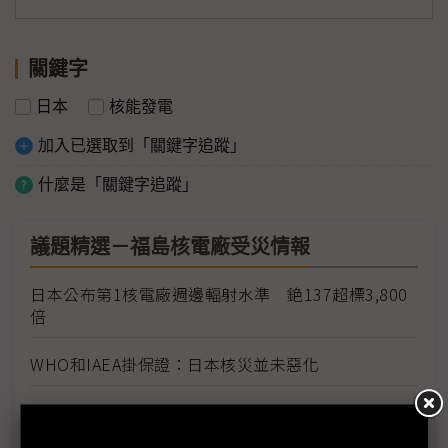
關鍵字
日本
核能發電
加入已選取到「關鍵字追蹤」
什麼是「關鍵字追蹤」
議題精選－福島核電廠受災情報
日本公布第1核電廠週邊輻射水準 銫137超標3,800
倍
WHO和IAEA掛保證：日本核災並未惡化
福島核安事故分級嚴重性調高到7級 等同車諾比事
件