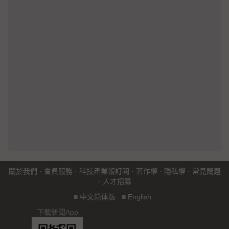
關於我們
·
會員服務
·
科技產業報訂閱
·
著作權
·
隱私權
·
常見問題
·
人才招募
■
中文简体版
■
English
下載新聞App