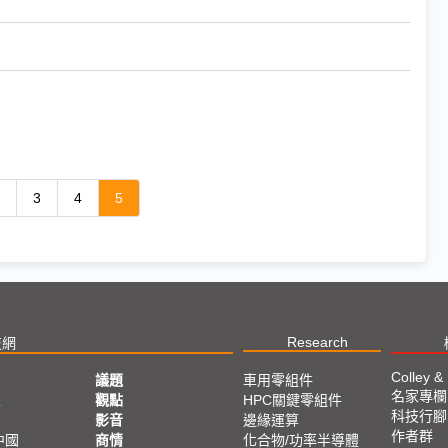
3
4
5
Research
技網
Colley &
議題
車用零組件
名家專欄
亞
觀點
HPC關鍵零組件
科技行腳
影音
邊緣運算
作者群
中國
商情
化合物/功率半導體