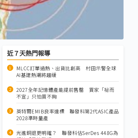
近７天熱門報導
MLCC訂單過熱、出貨比創高 村田示警全球
AI基建熱潮將趨緩
2027全年記憶體產能提前售罄 買家「祕而
不宣」只怕買不夠
英特爾EMIB良率達標 聯發科第2代ASIC產品
2028準時量產
光進銅退更明確？ 聯發科估SerDes 448G為