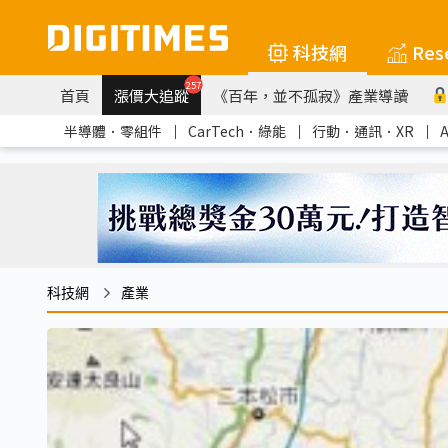
科技網
Res
257
首頁
漲價大追蹤
《百年，並不孤寂》產業導讀
半導體．零組件
｜
CarTech．綠能
｜
行動．通訊．XR
｜
科技網
產業