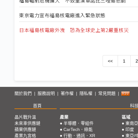
福島輻射危機擴大 不致重演車諾比三哩島悲劇
東京電力宣布福島核電廠進入緊急狀態
日本福島核電廠外洩 恐為全球史上第2嚴重核災
<<
1
2
關於我們
服務說明
著作權
隱私權
常見問題
|
|
|
|
|
首頁
科
晶片戰升溫
產業
區域
未來車供應鏈
●
半導體．零組件
●
東南
蘋果供應鏈
●
CarTech．綠能
●
印度
產業九宮格
●
行動．通訊．XR
●
東亞/