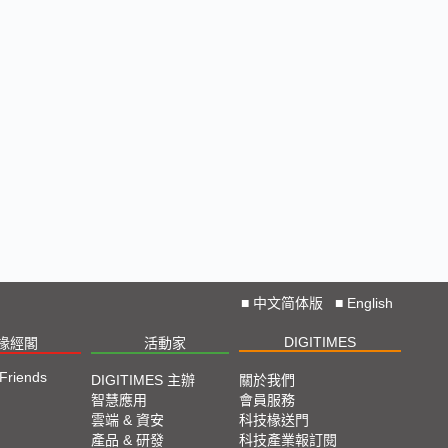
■
中文简体版
■
English
DIGITIMES
椽經閣
活動家
 Friends
DIGITIMES 主辦
關於我們
智慧應用
會員服務
雲端 & 資安
科技椽送門
產品 & 研發
科技產業報訂閱