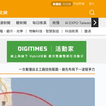
評估申請
登入
繁體版
简体版
文網
漫新聞
聽新聞
每日椽真
商情
AI EXPO Taiwan
COM
電．顯示．光學
｜
物聯科技．智慧製造
｜
科技政策
｜
圖表
一次看懂自主工廠技術藍圖，搶先布局下一波競爭力