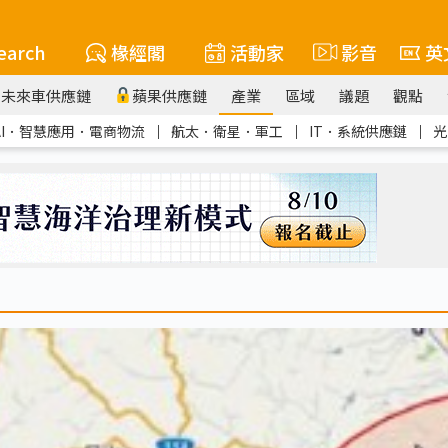
earch
椽經閣
活動家
影音
英
未來車供應鏈
蘋果供應鏈
產業
區域
議題
觀點
AI．智慧應用．電商物流
｜
航太．衛星．軍工
｜
IT．系統供應鏈
｜
光