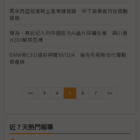
馬來西亞促進稀土產業鏈發展 中下游業者符合獎勵
資格
華為、寒武紀入列中國官方AI晶片採購名單 與川普
H200解禁互搏
BMW新CEO提前押寶NVIDIA 搶先布局新世代電動
車產線
<<
3
4
5
6
7
>>
近７天熱門報導