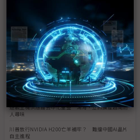
H200變最難買AI晶片 傳字節與阿里積極洽購、北京
恐嚴審
DeepSeek疑使用走私晶片訓練模型 NVIDIA：追查
所有線索
賄賂疑雲遭美國調查 中興可能支付逾10億美元罰款
（獨家）聯電啟動世代交替 「五年級生」吳宗賢傳接
任總經理
美國放行H200對中出口 SK海力士受惠最大、三星
逐步增溫
遊戲主機供應鏈去中化重整 鴻海、立訊擴產越南耐
人尋味
川普放行NVIDIA H200亡羊補牢？ 難擋中國AI晶片
自主進程