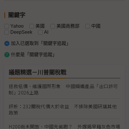
關鍵字
Yahoo
美國
美國商務部
中國
DeepSeek
AI
加入已選取到「關鍵字追蹤」
什麼是「關鍵字追蹤」
議題精選－川普關稅戰
拯救低價、維護國際形象 中國鋼鐵產品「出口許可
制」2026上路
評析：232關稅代價大於收益 不排除美國研議其他
政策
H200尚未開放、中國先偷跑？ 外媒揭早藉灰色市場