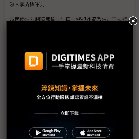
滲入學界與軍方
越南修法限制精煉稀土出口 歡迎外資帶來加工技術
民主黨參議員批川普放行H200出賣國安 籲黃仁勳赴
國會作證
川普簽署行政命令 聯邦政府介入AI監管
川普要的K-Car來了！ Stellantis歐洲微型EV將登陸
美國
川普與印度莫迪對話 貿易談判代表同步解分歧
黃仁勳憂州法律削弱美國AI競爭力 白宮擬以行政命
令干預
聯準會降息1碼 童子賢：推動市場短暫熱潮