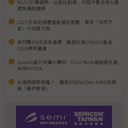
MLCC訂單過熱、出貨比創高 村田示警全球AI基
建熱潮將趨緩
2027全年記憶體產能提前售罄 買家「祕而不
宣」只怕買不夠
英特爾EMIB良率達標 聯發科第2代ASIC產品
2028準時量產
SpaceX晶片採購大轉向 Elon Musk捨超微全面
採用NVIDIA
光進銅退更明確？ 聯發科估SerDes 448G為銅
線「最終戰場」