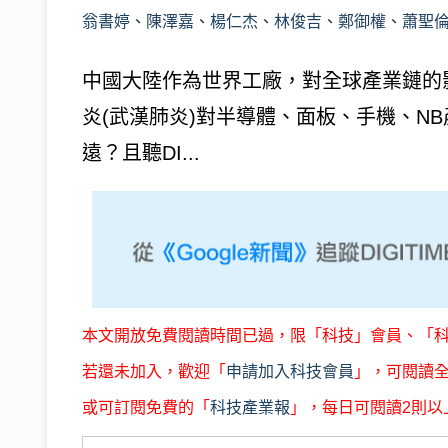
翁書婷
、
陳澤嘉
、
楊仁杰
、
林俊吉
、
鄭御權
、
蕭聖
中國大陸作為世界工廠，對全球產業鏈的
炎(武漢肺炎)對半導體、面板、手機、N
遠？且聽DI...
本文開放免費閱讀時間已過，限「科技」會員、「
若還未加入，歡迎「
申請加入科技會員
」，可閱讀
或可訂閱免費的「
科技產業報
」，每日可閱讀2則以