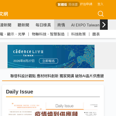
評估申請
登入
繁體版
简体版
文網
漫新聞
聽新聞
每日椽真
商情
AI EXPO Taiwan
COM
電．顯示．光學
｜
物聯科技．智慧製造
｜
科技政策
｜
圖表
聯發科設計觀點 應材材料創新 獨家開講 破除AI晶片供應鏈
Daily Issue