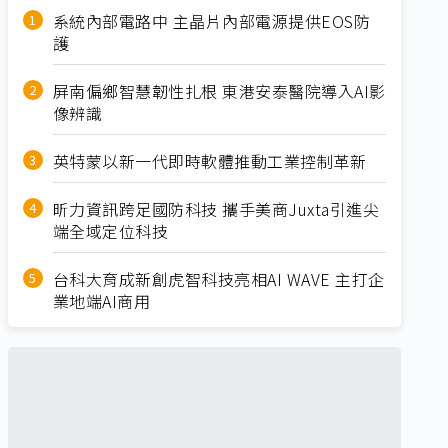
系統內部電路中 主晶片內部電源提供EOS防
護
屏南偏鄉智慧韌性扎根 東港安泰醫院導入AI影
像辨識
英特蒙以新一代即時軟體推動工業控制革新
昕力資訊跨足國防科技 攜手美商Juxta引進尖
端全域定位科技
台科大育成新創虎智科技亮相AI WAVE 主打企
業地端AI商用