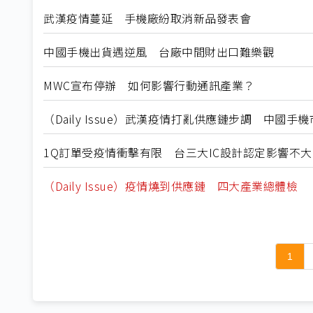
武漢疫情蔓延 手機廠紛取消新品發表會
中國手機出貨遇逆風 台廠中間財出口難樂觀
MWC宣布停辦 如何影響行動通訊產業？
（Daily Issue）武漢疫情打亂供應鏈步調 中國手
1Q訂單受疫情衝擊有限 台三大IC設計認定影響不大
（Daily Issue）疫情燒到供應鏈 四大產業總體檢
1