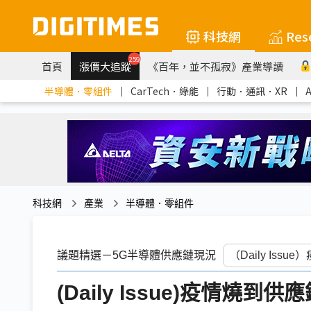
科技網
Res
259
首頁
漲價大追蹤
《百年，並不孤寂》產業導讀
半導體．零組件
｜
CarTech．綠能
｜
行動．通訊．XR
｜
科技網
產業
半導體．零組件
議題精選－5G半導體供應鏈現況
(Daily Issue)疫情燒