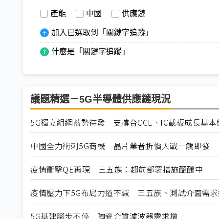
產能
中國
供應鏈
加入已選取到「關鍵字追蹤」
什麼是「關鍵字追蹤」
議題精選－5G半導體供應鏈現況
5G獨立組網蓄勢待發 支撐台CCL、IC載板成長基本
中國全力衝刺5G商機 晶片業者折價大戰一觸即發
疫情衝擊QE再現 三五族：超前部署措施醞釀中
疫情壓力下5G布局力道不減 三五族、測試介面需求
5G基建腳步不停 陶瓷介質濾波器需求增