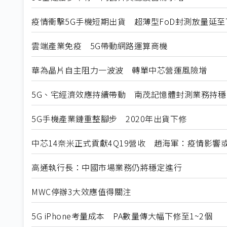
疫情衝擊5G手機短期出貨 超薄型FoD封測放量延至
雲端產業免疫 5G帶動網路運算商機
華為晶片自主阻力一波波 轉單中芯營運風險增
5G、宅經濟效應持續帶動 南茂記憶體封測業務持穩
5G手機產業鏈重整腳步 2020年出貨下修
中芯14奈米正式貢獻4Q19營收 趙海軍：疫情影響
高通執行長：中國市場業務仍將穩定進行
MWC停辦3大效應值得關注
5G iPhone考量成本 PA數量傳大幅下修至1~2個