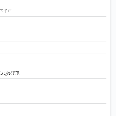
下半年
或2Q後浮現