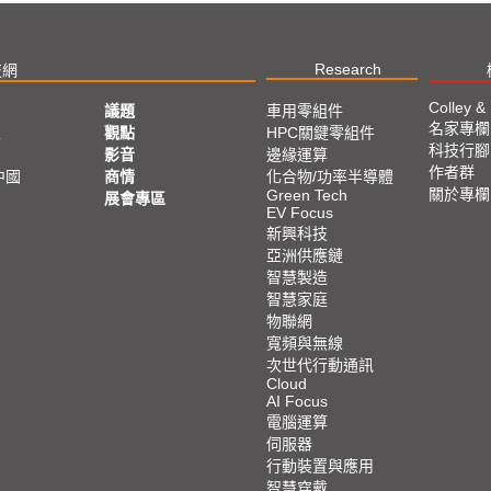
Research
技網
Colley &
議題
車用零組件
名家專欄
亞
觀點
HPC關鍵零組件
科技行腳
影音
邊緣運算
作者群
中國
商情
化合物/功率半導體
關於專欄
Green Tech
展會專區
EV Focus
新興科技
亞洲供應鏈
智慧製造
智慧家庭
物聯網
寬頻與無線
次世代行動通訊
Cloud
AI Focus
電腦運算
伺服器
行動裝置與應用
智慧穿戴