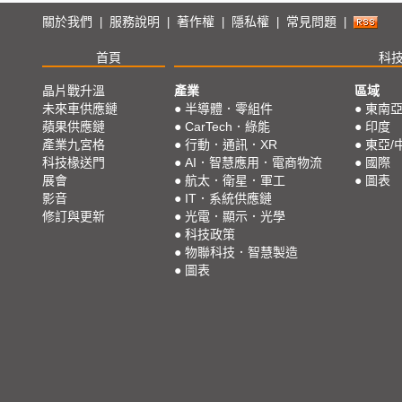
關於我們
服務說明
著作權
隱私權
常見問題
|
|
|
|
|
首頁
科
晶片戰升溫
產業
區域
未來車供應鏈
●
半導體．零組件
●
東南
蘋果供應鏈
●
CarTech．綠能
●
印度
產業九宮格
●
行動．通訊．XR
●
東亞/
科技椽送門
●
AI．智慧應用．電商物流
●
國際
展會
●
航太．衛星．軍工
●
圖表
影音
●
IT．系統供應鏈
修訂與更新
●
光電．顯示．光學
●
科技政策
●
物聯科技．智慧製造
●
圖表