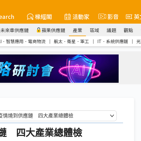
earch
椽經閣
活動家
影音
英
未來車供應鏈
蘋果供應鏈
產業
區域
議題
觀點
AI．智慧應用．電商物流
｜
航太．衛星．軍工
｜
IT．系統供應鏈
｜
光
到供應鏈 四大產業總體檢