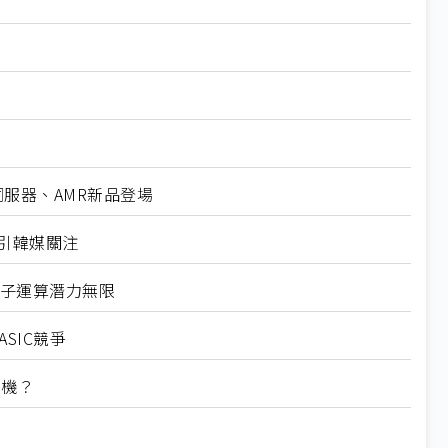
AI伺服器、AMR新品登場
情引韓媒關注
稱量子運算潛力無限
SIC競爭
玄機？