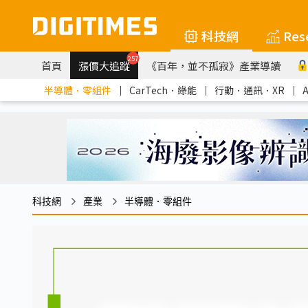
科技網
Res
257
首頁
漲價大追蹤
《百年，並不孤寂》產業導讀
半導體．零組件
｜
CarTech．綠能
｜
行動．通訊．XR
｜
科技網
產業
半導體．零組件