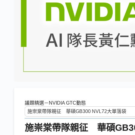
議題精選－NVIDIA GTC動態
施崇棠帶隊親征 華碩GB30