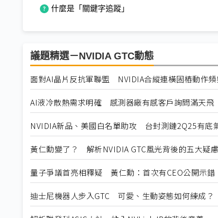
什麼是「關鍵字追蹤」
議題精選－NVIDIA GTC動態
面對AI晶片反抗軍聯盟 NVIDIA合縱連橫固樁動作頻
AI液冷散熱需求明確 感測器廠有感客戶詢問滿天飛
NVIDIA新品、美國白名單助攻 台封測鏈2Q25有底
黃仁勳變了？ 解析NVIDIA GTC風光背後的五大疑
量子爭議首亮相釋疑 黃仁勳：首次有CEO公開示錯
迪士尼機器人步入GTC 可愛、生動姿態如何練成？