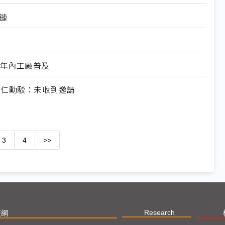
鏈
5年內工廠普及
？黃仁勳駁：未收到邀請
3
4
>>
Research
技網