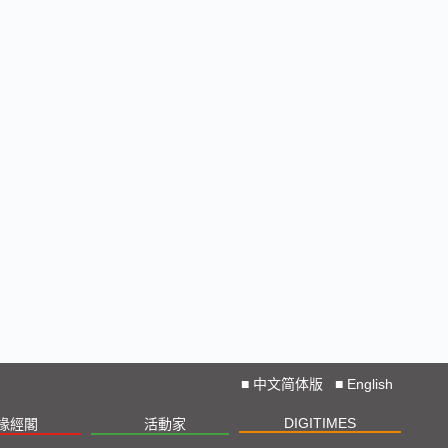
■
中文简体版
■
English
DIGITIMES
椽經閣
活動家