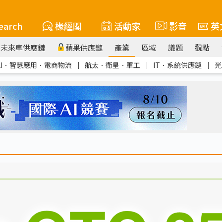
earch
椽經閣
活動家
影音
英
未來車供應鏈
蘋果供應鏈
產業
區域
議題
觀點
AI．智慧應用．電商物流
｜
航太．衛星．軍工
｜
IT．系統供應鏈
｜
光