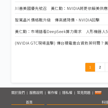
川普美國優先號召 黃仁勳：NVIDIA將更依賴美供應
智駕晶片價格戰升級 傳高通降價、NVIDIA回擊
黃仁勳：市場錯看DeepSeek算力需求 人形機器人
(NVIDIA GTC現場直擊) 傳台積電邀合資救英特爾
1
2
關於我們
服務說明
著作權
隱私權
常見問題
|
|
|
|
|
首頁
科