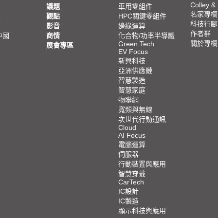
Colley &
議題
車用零組件
名家專欄
亞
觀點
HPC關鍵零組件
科技行腳
影音
邊緣運算
作者群
中國
商情
化合物/功率半導體
關於專欄
Green Tech
展會專區
EV Focus
新興科技
亞洲供應鏈
智慧製造
智慧家庭
物聯網
寬頻與無線
次世代行動通訊
Cloud
AI Focus
電腦運算
伺服器
行動裝置與應用
智慧穿戴
CarTech
IC設計
IC製造
顯示科技與應用