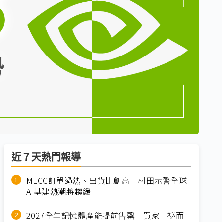
近７天熱門報導
MLCC訂單過熱、出貨比創高 村田示警全球
AI基建熱潮將趨緩
2027全年記憶體產能提前售罄 買家「祕而