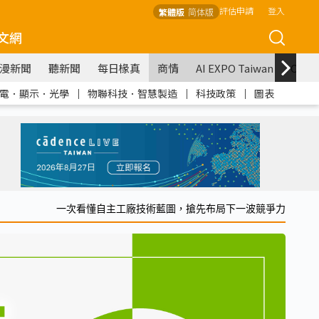
評估申請
登入
繁體版
简体版
文網
漫新聞
聽新聞
每日椽真
商情
AI EXPO Taiwan
COM
電．顯示．光學
｜
物聯科技．智慧製造
｜
科技政策
｜
圖表
一次看懂自主工廠技術藍圖，搶先布局下一波競爭力