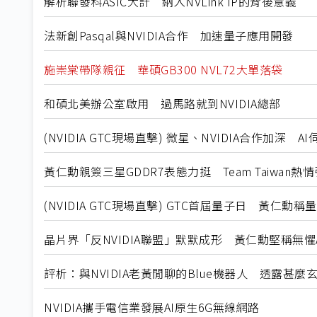
解析聯發科ASIC大計 納入NVLink IP的背後意義
法新創Pasqal與NVIDIA合作 加速量子應用開發
施崇棠帶隊親征 華碩GB300 NVL72大單落袋
和碩北美辦公室啟用 過馬路就到NVIDIA總部
(NVIDIA GTC現場直擊) 微星、NVIDIA合作加深 
黃仁勳親簽三星GDDR7表態力挺 Team Taiwan熱
(NVIDIA GTC現場直擊) GTC首屆量子日 黃仁勳
晶片界「反NVIDIA聯盟」默默成形 黃仁勳堅稱無懼A
評析：與NVIDIA老黃閒聊的Blue機器人 透露甚麼
NVIDIA攜手電信業發展AI原生6G無線網路