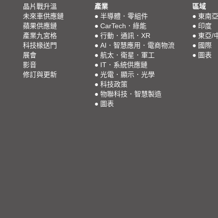
晶片戰升溫
產業
區域
未來車供應鏈
●
半導體．零組件
●
東南
蘋果供應鏈
●
CarTech．綠能
●
印度
產業九宮格
●
行動．通訊．XR
●
東亞/
科技椽送門
●
AI．智慧應用．電商物流
●
國際
展會
●
航太．衛星．軍工
●
圖表
影音
●
IT．系統供應鏈
修訂與更新
●
光電．顯示．光學
●
科技政策
●
物聯科技．智慧製造
●
圖表